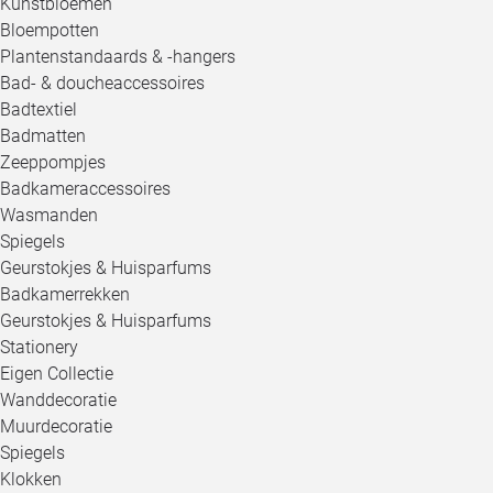
Kunstbloemen
Bloempotten
Plantenstandaards & -hangers
Bad- & doucheaccessoires
Badtextiel
Badmatten
Zeeppompjes
Badkameraccessoires
Wasmanden
Spiegels
Geurstokjes & Huisparfums
Badkamerrekken
Geurstokjes & Huisparfums
Stationery
Eigen Collectie
Wanddecoratie
Muurdecoratie
Spiegels
Klokken