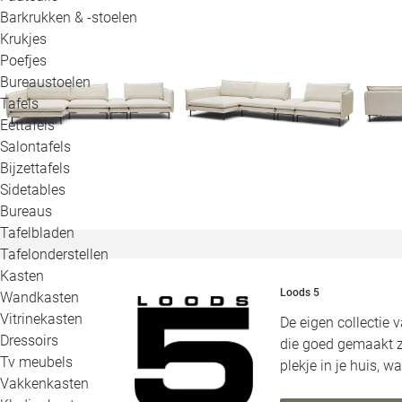
Barkrukken & -stoelen
Krukjes
Poefjes
Bureaustoelen
Tafels
Eettafels
Salontafels
Bijzettafels
Sidetables
Bureaus
Tafelbladen
Tafelonderstellen
Kasten
Loods 5
Wandkasten
Vitrinekasten
De eigen collectie 
Dressoirs
die goed gemaakt zi
Tv meubels
plekje in je huis, 
Vakkenkasten