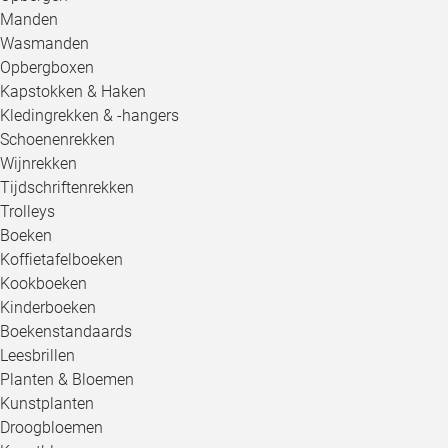
Manden
Wasmanden
Opbergboxen
Kapstokken & Haken
Kledingrekken & -hangers
Schoenenrekken
Wijnrekken
Tijdschriftenrekken
Trolleys
Boeken
Koffietafelboeken
Kookboeken
Kinderboeken
Boekenstandaards
Leesbrillen
Planten & Bloemen
Kunstplanten
Droogbloemen