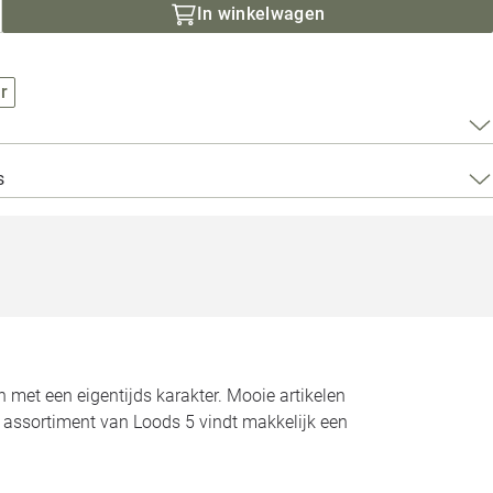
Loods 5 Za
In winkelwagen
Loods 5 Gara
r
Alle openingst
s
n met een eigentijds karakter. Mooie artikelen
t assortiment van Loods 5 vindt makkelijk een