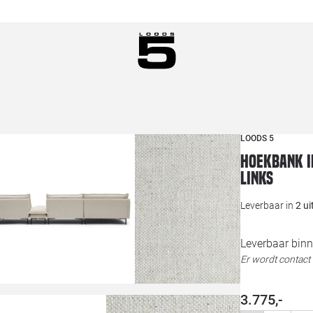
LOODS 5
Hoekbank i
links
Leverbaar in
2 u
Leverbaar binn
Er wordt contac
3.775,-