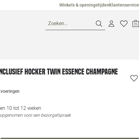
Winkels & openingstijden
Klantenservice
Zoeken…
Openingstijden
nclusief hocker Twin essence champagne
Pagina suggesties
Loods 5 Ame
Winkels
Loods 5 Dui
itvoeringen
Klantenservice
Loods 5 Maas
en 10 tot 12 weken
t opgenomen voor een bezorgafspraak
Veelgestelde vragen
Loods 5 Slie