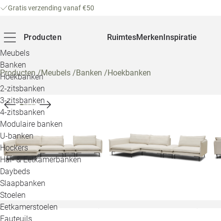
Gratis verzending vanaf €50
Producten
Ruimtes
Merken
Inspiratie
Meubels
Banken
Producten
/
Meubels
/
Banken
/
Hoekbanken
Hoekbanken
2-zitsbanken
3-zitsbanken
4-zitsbanken
Modulaire banken
U-banken
Hockers
Hal- & Eetkamerbanken
Daybeds
Slaapbanken
Stoelen
Eetkamerstoelen
Fauteuils