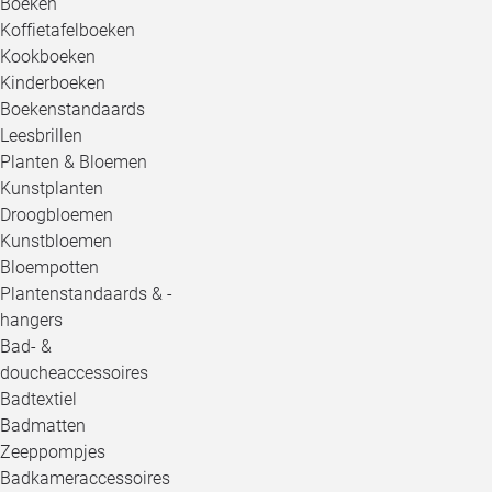
Boeken
Koffietafelboeken
Kookboeken
Kinderboeken
Boekenstandaards
Leesbrillen
Planten & Bloemen
Kunstplanten
Droogbloemen
Kunstbloemen
Bloempotten
Plantenstandaards & -
hangers
Bad- &
doucheaccessoires
Badtextiel
Badmatten
Zeeppompjes
Badkameraccessoires