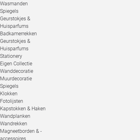
Wasmanden
Spiegels
Geurstokjes &
Huisparfums
Badkamerrekken
Geurstokjes &
Huisparfums
Stationery
Eigen Collectie
Wanddecoratie
Muurdecoratie
Spiegels
Klokken
Fotolijsten
Kapstokken & Haken
Wandplanken
Wandrekken
Magneetborden & -
accessoires