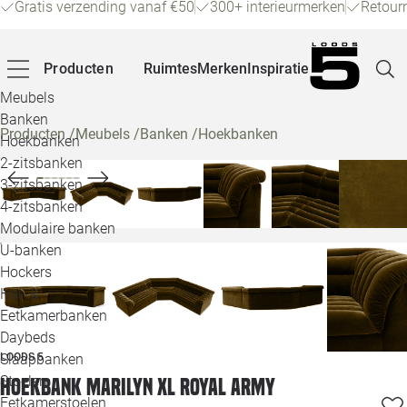
Gratis verzending vanaf €50
300+ interieurmerken
Retour
Producten
Ruimtes
Merken
Inspiratie
Meubels
Banken
Producten
/
Meubels
/
Banken
/
Hoekbanken
Hoekbanken
Pagina
2-zitsbanken
3-zitsbanken
4-zitsbanken
Winke
Modulaire banken
U-banken
Klant
Hockers
Hal- &
Veelg
Eetkamerbanken
Daybeds
Openin
LOODS 5
Slaapbanken
Loo
Stoelen
Hoekbank Marilyn XL royal army
Eetkamerstoelen