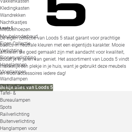
Vakkenkasten
Kledingkasten
Wandrekken
Nachtkastjes
Loods 5
Meubelhoezen
Meubelonderhoud
De eigen collectie van Loods 5 staat garant voor prachtige
Eigen Collectie
basics in neutrale kleuren met een eigentijds karakter. Mooie
Verlichting
artikelen die goed gemaakt zijn met aandacht voor kwaliteit,
Binnenverlichting
zodat je er jaren van geniet. Het assortiment van Loods 5 vindt
Hanglampen
makkelijk een plekje in je huis, want je gebruikt deze meubels
Vloerlampen
en woonaccessoires iedere dag!
Wandlampen
Plafondlampen
Bekijk alles van Loods 5
Tafel- &
Bureaulampen
Spots
Railverlichting
Buitenverlichting
Hanglampen voor