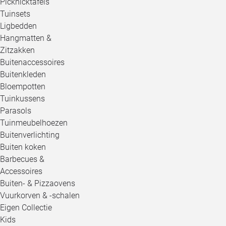
Picknicktafels
Tuinsets
Ligbedden
Hangmatten &
Zitzakken
Buitenaccessoires
Buitenkleden
Bloempotten
Tuinkussens
Parasols
Tuinmeubelhoezen
Buitenverlichting
Buiten koken
Barbecues &
Accessoires
Buiten- & Pizzaovens
Vuurkorven & -schalen
Eigen Collectie
Kids