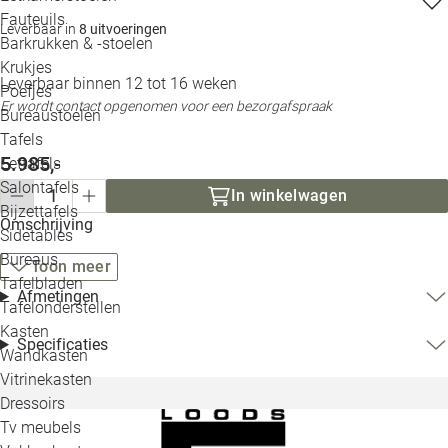
Loo
Fauteuils
Leverbaar in
8 uitvoeringen
Barkrukken & -stoelen
Krukjes
Loo
Leverbaar binnen 12 tot 16 weken
Poefjes
Er wordt contact opgenomen voor een bezorgafspraak
Bureaustoelen
Loo
Tafels
5.985,-
Eettafels
Loo
Salontafels
In winkelwagen
Bijzettafels
Omschrijving
Loo
Sidetables
Bureaus
Toon meer
Tafelbladen
Afmetingen
Alle 
Tafelonderstellen
Kasten
Specificaties
Wandkasten
Vitrinekasten
Dressoirs
Tv meubels