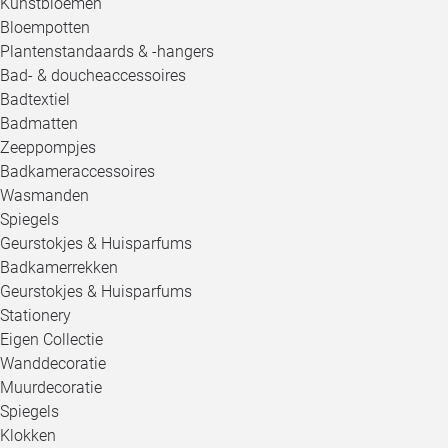
Kunstbloemen
Bloempotten
Plantenstandaards & -hangers
Bad- & doucheaccessoires
Badtextiel
Badmatten
Zeeppompjes
Badkameraccessoires
Wasmanden
Spiegels
Geurstokjes & Huisparfums
Badkamerrekken
Geurstokjes & Huisparfums
Stationery
Eigen Collectie
Wanddecoratie
Muurdecoratie
Spiegels
Klokken