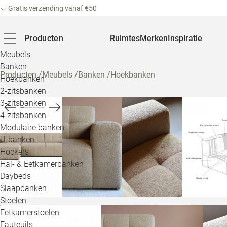
Gratis verzending vanaf €50
Producten
Ruimtes
Merken
Inspiratie
Meubels
Banken
Producten
/
Meubels
/
Banken
/
Hoekbanken
Hoekbanken
2-zitsbanken
3-zitsbanken
4-zitsbanken
Modulaire banken
U-banken
Hockers
Hal- & Eetkamerbanken
Daybeds
Slaapbanken
Stoelen
Eetkamerstoelen
Fauteuils