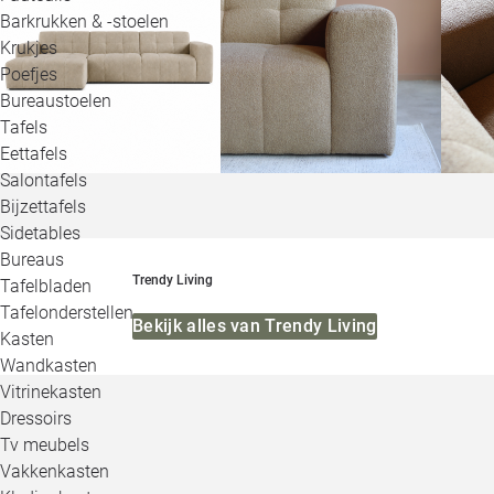
Barkrukken & -stoelen
Krukjes
Poefjes
Bureaustoelen
Tafels
Eettafels
Salontafels
Bijzettafels
Sidetables
Bureaus
Trendy Living
Tafelbladen
Tafelonderstellen
Bekijk alles van Trendy Living
Kasten
Wandkasten
Vitrinekasten
Dressoirs
Tv meubels
Vakkenkasten