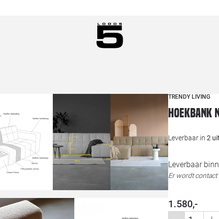
TRENDY LIVING
Hoekbank N
Leverbaar in
2 u
Leverbaar binn
Er wordt contac
1.580,-