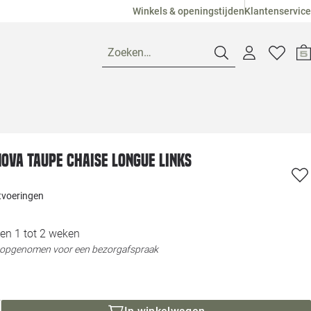
Winkels & openingstijden
Klantenservice
Zoeken…
Openingstijden
ova Taupe Chaise Longue Links
Pagina suggesties
Loods 5 Ame
itvoeringen
Winkels
Loods 5 Dui
en 1 tot 2 weken
Klantenservice
Loods 5 Maas
t opgenomen voor een bezorgafspraak
Veelgestelde vragen
Loods 5 Slie