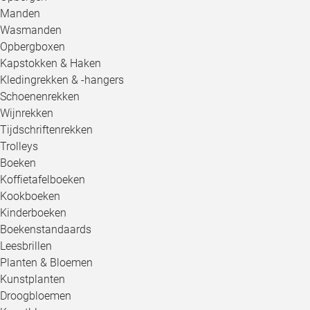
Manden
Wasmanden
Opbergboxen
Kapstokken & Haken
Kledingrekken & -hangers
Schoenenrekken
Wijnrekken
Tijdschriftenrekken
Trolleys
Boeken
Koffietafelboeken
Kookboeken
Kinderboeken
Boekenstandaards
Leesbrillen
Planten & Bloemen
Kunstplanten
Droogbloemen