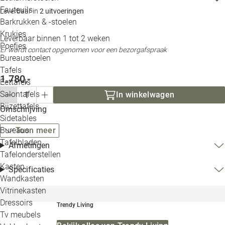
Loo
Fauteuils
Leverbaar in
2 uitvoeringen
Barkrukken & -stoelen
Krukjes
Loo
Leverbaar binnen 1 tot 2 weken
Poefjes
Er wordt contact opgenomen voor een bezorgafspraak
Bureaustoelen
Loo
Tafels
1.780,-
Eettafels
Loo
Salontafels
In winkelwagen
Bijzettafels
Omschrijving
Loo
Sidetables
Toon meer
Bureaus
Tafelbladen
Afmetingen
Alle 
Tafelonderstellen
Kasten
Specificaties
Wandkasten
Vitrinekasten
Dressoirs
Trendy Living
Tv meubels