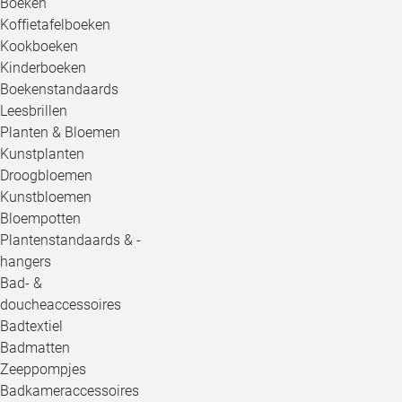
Boeken
Koffietafelboeken
Kookboeken
Kinderboeken
Boekenstandaards
Leesbrillen
Planten & Bloemen
Kunstplanten
Droogbloemen
Kunstbloemen
Bloempotten
Plantenstandaards & -
hangers
Bad- &
doucheaccessoires
Badtextiel
Badmatten
Zeeppompjes
Badkameraccessoires