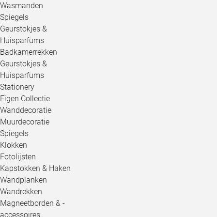
Wasmanden
Spiegels
Geurstokjes &
Huisparfums
Badkamerrekken
Geurstokjes &
Huisparfums
Stationery
Eigen Collectie
Wanddecoratie
Muurdecoratie
Spiegels
Klokken
Fotolijsten
Kapstokken & Haken
Wandplanken
Wandrekken
Magneetborden & -
accessoires