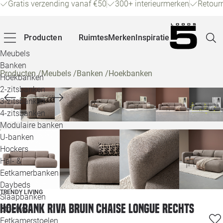
Gratis verzending vanaf €50
300+ interieurmerken
Retour
Producten
Ruimtes
Merken
Inspiratie
Meubels
Banken
Producten
/
Meubels
/
Banken
/
Hoekbanken
Hoekbanken
Pagina
2-zitsbanken
3-zitsbanken
4-zitsbanken
Winke
Modulaire banken
U-banken
Klant
Hockers
Hal- &
Veelg
Eetkamerbanken
Daybeds
Openin
TRENDY LIVING
Slaapbanken
Loo
Hoekbank Riva Bruin Chaise Longue Rechts
Stoelen
Eetkamerstoelen