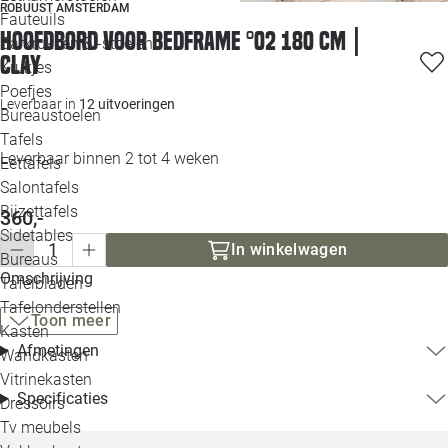
ROBUUST AMSTERDAM
Loo
Fauteuils
Hoofdbord voor bedframe °02 180 cm |
Barkrukken & -stoelen
Clay
Krukjes
Loo
Poefjes
Leverbaar in
12 uitvoeringen
Bureaustoelen
Loo
Tafels
Leverbaar binnen 2 tot 4 weken
Eettafels
Loo
Salontafels
Bijzettafels
360,-
Loo
Sidetables
In winkelwagen
Bureaus
Omschrijving
Tafelbladen
Alle 
Tafelonderstellen
Toon meer
Kasten
Afmetingen
Wandkasten
Vitrinekasten
Specificaties
Dressoirs
Tv meubels