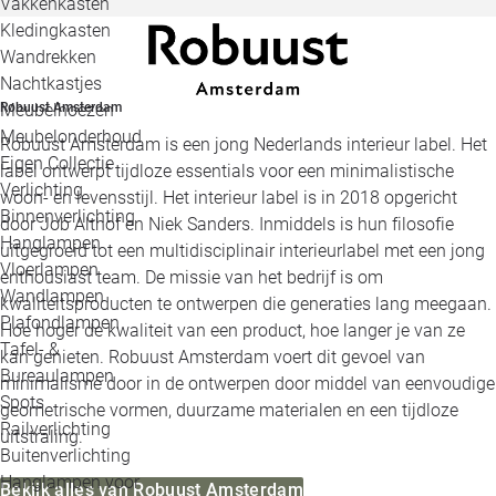
Vakkenkasten
Kledingkasten
Wandrekken
Nachtkastjes
Meubelhoezen
Robuust Amsterdam
Meubelonderhoud
Robuust Amsterdam is een jong Nederlands interieur label. Het
Eigen Collectie
label ontwerpt tijdloze essentials voor een minimalistische
Verlichting
woon- en levensstijl. Het interieur label is in 2018 opgericht
Binnenverlichting
door Job Althof en Niek Sanders. Inmiddels is hun filosofie
Hanglampen
uitgegroeid tot een multidisciplinair interieurlabel met een jong
Vloerlampen
enthousiast team. De missie van het bedrijf is om
Wandlampen
kwaliteitsproducten te ontwerpen die generaties lang meegaan.
Plafondlampen
Hoe hoger de kwaliteit van een product, hoe langer je van ze
Tafel- &
kan genieten. Robuust Amsterdam voert dit gevoel van
Bureaulampen
minimalisme door in de ontwerpen door middel van eenvoudige
Spots
geometrische vormen, duurzame materialen en een tijdloze
Railverlichting
uitstraling.
Buitenverlichting
Hanglampen voor
Bekijk alles van Robuust Amsterdam