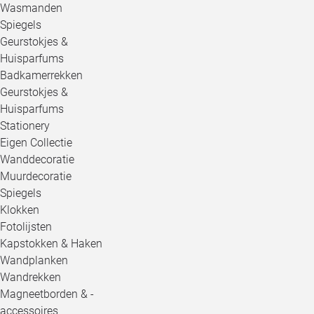
Wasmanden
Spiegels
Geurstokjes &
Huisparfums
Badkamerrekken
Geurstokjes &
Huisparfums
Stationery
Eigen Collectie
Wanddecoratie
Muurdecoratie
Spiegels
Klokken
Fotolijsten
Kapstokken & Haken
Wandplanken
Wandrekken
Magneetborden & -
accessoires