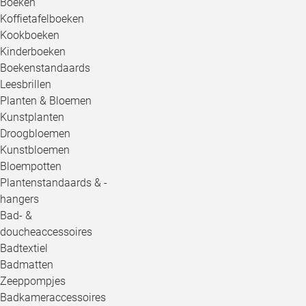
Boeken
Koffietafelboeken
Kookboeken
Kinderboeken
Boekenstandaards
Leesbrillen
Planten & Bloemen
Kunstplanten
Droogbloemen
Kunstbloemen
Bloempotten
Plantenstandaards & -
hangers
Bad- &
doucheaccessoires
Badtextiel
Badmatten
Zeeppompjes
Badkameraccessoires