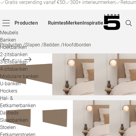
Gratis verzending vanaf €50
300+ interieurmerken
Retour
Producten
Ruimtes
Merken
Inspiratie
Meubels
Banken
Producten
/
Slapen
/
Bedden
/
Hoofdborden
Hoekbanken
Pagina
2-zitsbanken
3-zitsbanken
4-zitsbanken
Winke
Modulaire banken
U-banken
Klant
Hockers
Hal- &
Veelg
Eetkamerbanken
Daybeds
Openin
Slaapbanken
Loo
Stoelen
Eetkamerstoelen