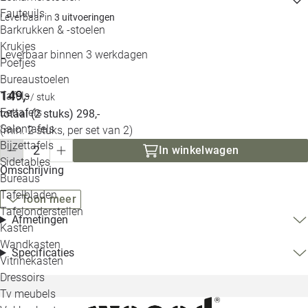
Loo
Fauteuils
Leverbaar in
3 uitvoeringen
Barkrukken & -stoelen
Krukjes
Loo
Leverbaar binnen 3 werkdagen
Poefjes
Bureaustoelen
Loo
149,-
Tafels
/ stuk
Eettafels
totaal (2 stuks) 298,-
Loo
Salontafels
(min. 2 stuks, per set van 2)
Bijzettafels
Loo
In winkelwagen
Sidetables
(out
Omschrijving
Bureaus
Tafelbladen
Toon meer
Alle 
Tafelonderstellen
Afmetingen
Kasten
Wandkasten
Specificaties
Vitrinekasten
Dressoirs
Tv meubels