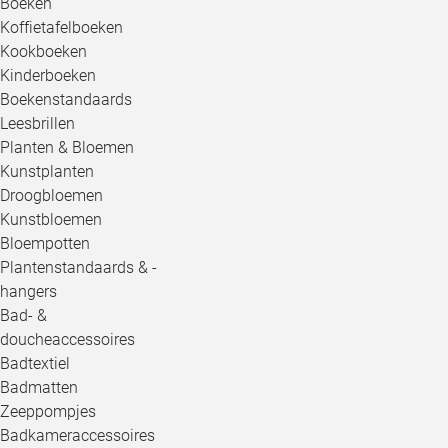
Boeken
Koffietafelboeken
Kookboeken
Kinderboeken
Boekenstandaards
Leesbrillen
Planten & Bloemen
Kunstplanten
Droogbloemen
Kunstbloemen
Bloempotten
Plantenstandaards & -
hangers
Bad- &
doucheaccessoires
Badtextiel
Badmatten
Zeeppompjes
Badkameraccessoires