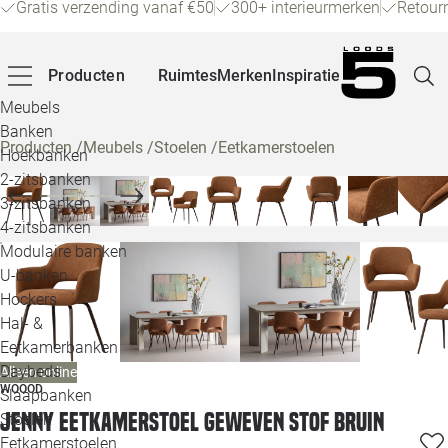
Gratis verzending vanaf €50
300+ interieurmerken
Retour
Producten
Ruimtes
Merken
Inspiratie
Meubels
Banken
Producten
/
Meubels
/
Stoelen
/
Eetkamerstoelen
Hoekbanken
Pagina
2-zitsbanken
3-zitsbanken
4-zitsbanken
Winke
Modulaire banken
U-banken
Klant
Hockers
Hal- &
Veelg
Eetkamerbanken
Daybeds
Alleen online
Openin
WOOOD
Slaapbanken
Loo
Jenny eetkamerstoel geweven stof bruin
Stoelen
Eetkamerstoelen