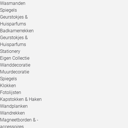
Wasmanden
Spiegels
Geurstokjes &
Huisparfums
Badkamerrekken
Geurstokjes &
Huisparfums
Stationery
Eigen Collectie
Wanddecoratie
Muurdecoratie
Spiegels
Klokken
Fotolijsten
Kapstokken & Haken
Wandplanken
Wandrekken
Magneetborden & -
accessoires