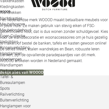
Vakkenkasten
Kledingkasten
WOOOD
Wandrekken
Nachtkastjes
Het Nederlandse merk WOOOD maakt betaalbare meubels voor
Meubelhoezen
in jouw huis. Ze maken gebruik van stevig eiken of FSC-
Meubelonderhoud
gecertificeerd hout, dat is dus wonen zonder schuldgevoel. Kies
Eigen Collectie
voor de wanddecoratie en woonaccessoires om je huis gezellig
Verlichting
te maken, of bestel de banken, tafels en kasten gewoon online!
Binnenverlichting
De series Meert, stalen wandrekjes en Bean, robuuste leren
Hanglampen
banken, zijn de opvallende paradepaardjes van dit merk.
Vloerlampen
WOOOD artikelen worden in Nederland gemaakt.
Wandlampen
Plafondlampen
Bekijk alles van WOOOD
Tafel- &
Bureaulampen
Spots
Railverlichting
Buitenverlichting
Hanglampen voor