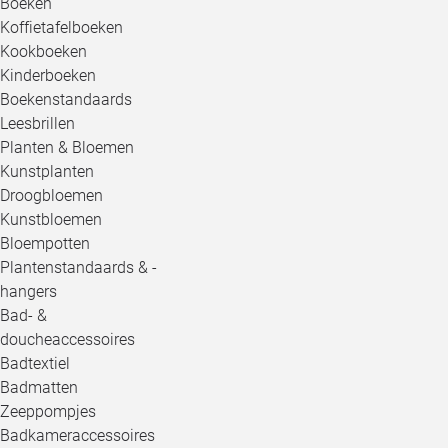
Boeken
Koffietafelboeken
Kookboeken
Kinderboeken
Boekenstandaards
Leesbrillen
Planten & Bloemen
Kunstplanten
Droogbloemen
Kunstbloemen
Bloempotten
Plantenstandaards & -
hangers
Bad- &
doucheaccessoires
Badtextiel
Badmatten
Zeeppompjes
Badkameraccessoires