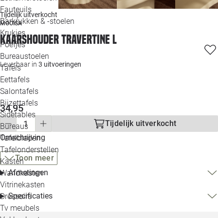
Loo
Fauteuils
Tijdelijk uitverkocht
Barkrukken & -stoelen
MOOISA
Krukjes
Loo
Kaarshouder Travertine L
Poefjes
Bureaustoelen
Loo
Leverbaar in
3 uitvoeringen
Tafels
Eettafels
Loo
Salontafels
Bijzettafels
Loo
34,95
Sidetables
(out
Tijdelijk uitverkocht
Bureaus
Omschrijving
Tafelbladen
Alle 
Tafelonderstellen
Toon meer
Kasten
Afmetingen
Wandkasten
Vitrinekasten
Specificaties
Dressoirs
Tv meubels