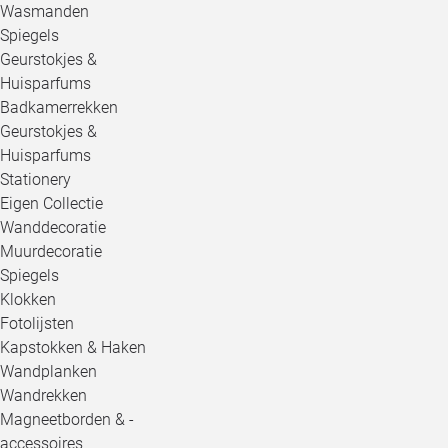
Wasmanden
Spiegels
Geurstokjes &
Huisparfums
Badkamerrekken
Geurstokjes &
Huisparfums
Stationery
Eigen Collectie
Wanddecoratie
Muurdecoratie
Spiegels
Klokken
Fotolijsten
Kapstokken & Haken
Wandplanken
Wandrekken
Magneetborden & -
accessoires