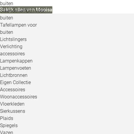
buiten
Bekijk alles van Mooisa
Staande lampen voor
buiten
Tafellampen voor
buiten
Lichtslingers
Verlichting
accessoires
Lampenkappen
Lampenvoeten
Lichtbronnen
Eigen Collectie
Accessoires
Woonaccessoires
Vloerkleden
Sierkussens
Plaids
Spiegels
Vazen