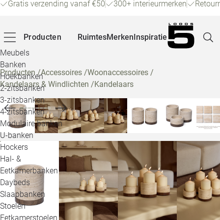
Gratis verzending vanaf €50
300+ interieurmerken
Retour
Producten
Ruimtes
Merken
Inspiratie
Meubels
Banken
Producten
/
Accessoires
/
Woonaccessoires
/
Hoekbanken
Kandelaars & Windlichten
/
Kandelaars
Pagina
2-zitsbanken
3-zitsbanken
4-zitsbanken
Winke
Modulaire banken
U-banken
Klant
Hockers
Hal- &
Veelg
Eetkamerbanken
Daybeds
Openin
Slaapbanken
Loo
Stoelen
Eetkamerstoelen