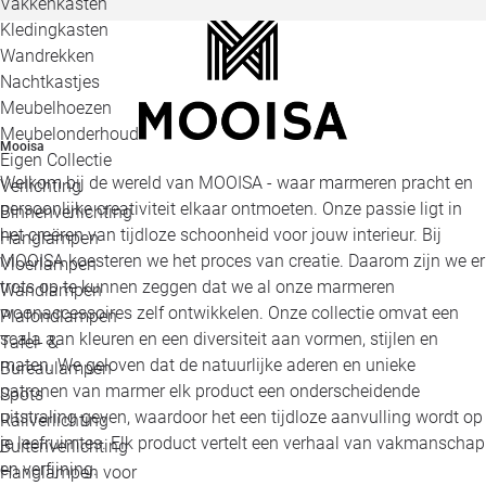
Vakkenkasten
Kledingkasten
Wandrekken
Nachtkastjes
Meubelhoezen
Meubelonderhoud
Mooisa
Eigen Collectie
Welkom bij de wereld van MOOISA - waar marmeren pracht en
Verlichting
persoonlijke creativiteit elkaar ontmoeten. Onze passie ligt in
Binnenverlichting
het creëren van tijdloze schoonheid voor jouw interieur. Bij
Hanglampen
MOOISA koesteren we het proces van creatie. Daarom zijn we er
Vloerlampen
trots op te kunnen zeggen dat we al onze marmeren
Wandlampen
woonaccessoires zelf ontwikkelen. Onze collectie omvat een
Plafondlampen
scala aan kleuren en een diversiteit aan vormen, stijlen en
Tafel- &
maten. We geloven dat de natuurlijke aderen en unieke
Bureaulampen
patronen van marmer elk product een onderscheidende
Spots
uitstraling geven, waardoor het een tijdloze aanvulling wordt op
Railverlichting
je leefruimtes. Elk product vertelt een verhaal van vakmanschap
Buitenverlichting
en verfijning.
Hanglampen voor