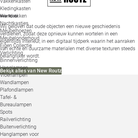
Vakkenkasten
Kledingkasten
Wandrekken
New Routz
Nachtkastjes
Wij geloven dat oude objecten een nieuwe geschiedenis
Meubelhoezen
verdienen, zodat deze opnieuw kunnen wortelen in een
Meubelonderhoud
eigentijds interieur, in een digitaal tijdperk waarin het aanraken
Eigen Collectie
van echte en duurzame materialen met diverse texturen steeds
Verlichting
belangrijker wordt.
Binnenverlichting
Hanglampen
Bekijk alles van New Routz
Vloerlampen
Wandlampen
Plafondlampen
Tafel- &
Bureaulampen
Spots
Railverlichting
Buitenverlichting
Hanglampen voor