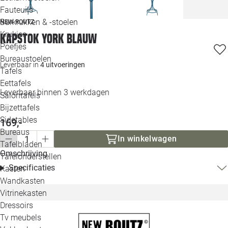
Loo
Fauteuils
Barkrukken & -stoelen
NEW ROUTZ
Krukjes
Loo
Kapstok York blauw
Poefjes
Bureaustoelen
Loo
Leverbaar in
4 uitvoeringen
Tafels
Eettafels
Loo
Leverbaar binnen 3 werkdagen
Salontafels
Bijzettafels
Loo
Sidetables
(out
169,-
Bureaus
In winkelwagen
Tafelbladen
Alle 
Omschrijving
Tafelonderstellen
Specificaties
Kasten
Wandkasten
Vitrinekasten
Dressoirs
Tv meubels