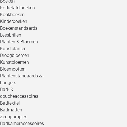
Boeken
Koffietafelboeken
Kookboeken
Kinderboeken
Boekenstandaards
Leesbrillen
Planten & Bloemen
Kunstplanten
Droogbloemen
Kunstbloemen
Bloempotten
Plantenstandaards & -
hangers
Bad- &
doucheaccessoires
Badtextiel
Badmatten
Zeeppompjes
Badkameraccessoires