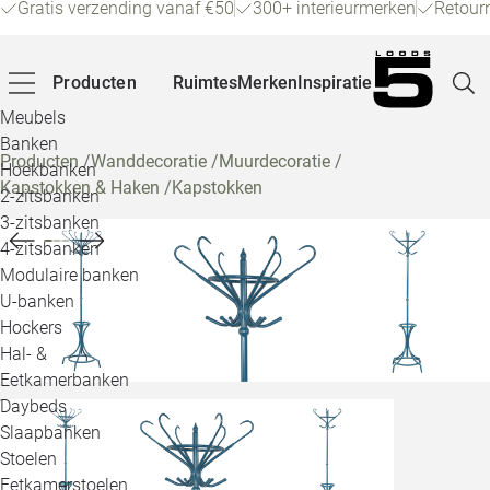
Gratis verzending vanaf €50
300+ interieurmerken
Retour
Producten
Ruimtes
Merken
Inspiratie
Meubels
Banken
Producten
/
Wanddecoratie
/
Muurdecoratie
/
Hoekbanken
Kapstokken & Haken
/
Kapstokken
Pagina
2-zitsbanken
3-zitsbanken
4-zitsbanken
Winke
Modulaire banken
U-banken
Klant
Hockers
Hal- &
Veelg
Eetkamerbanken
Daybeds
Openin
Slaapbanken
Loo
Stoelen
Eetkamerstoelen