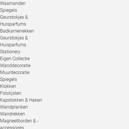
Wasmanden
Spiegels
Geurstokjes &
Huisparfums
Badkamerrekken
Geurstokjes &
Huisparfums
Stationery
Eigen Collectie
Wanddecoratie
Muurdecoratie
Spiegels
Klokken
Fotolijsten
Kapstokken & Haken
Wandplanken
Wandrekken
Magneetborden & -
accessoires