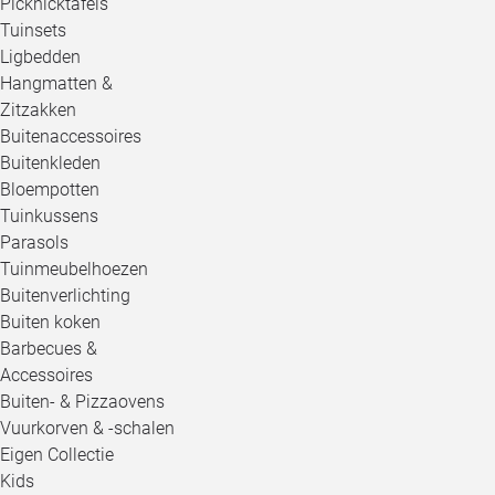
Picknicktafels
Tuinsets
Ligbedden
Hangmatten &
Zitzakken
Buitenaccessoires
Buitenkleden
Bloempotten
Tuinkussens
Parasols
Tuinmeubelhoezen
Buitenverlichting
Buiten koken
Barbecues &
Accessoires
Buiten- & Pizzaovens
Vuurkorven & -schalen
Eigen Collectie
Kids