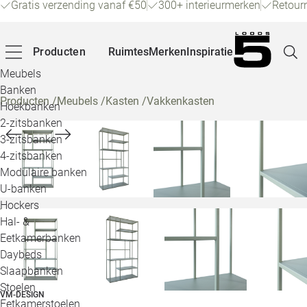
Gratis verzending vanaf €50
300+ interieurmerken
Retour
Producten
Ruimtes
Merken
Inspiratie
Meubels
Banken
Producten
/
Meubels
/
Kasten
/
Vakkenkasten
Hoekbanken
Pagina
2-zitsbanken
3-zitsbanken
4-zitsbanken
Winke
Modulaire banken
U-banken
Klant
Hockers
Hal- &
Veelg
Eetkamerbanken
Daybeds
Openin
Slaapbanken
Loo
Stoelen
VM-DESIGN
Eetkamerstoelen