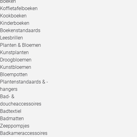
Boeken
Koffietafelboeken
Kookboeken
Kinderboeken
Boekenstandaards
Leesbrillen
Planten & Bloemen
Kunstplanten
Droogbloemen
Kunstbloemen
Bloempotten
Plantenstandaards & -
hangers
Bad- &
doucheaccessoires
Badtextiel
Badmatten
Zeeppompjes
Badkameraccessoires