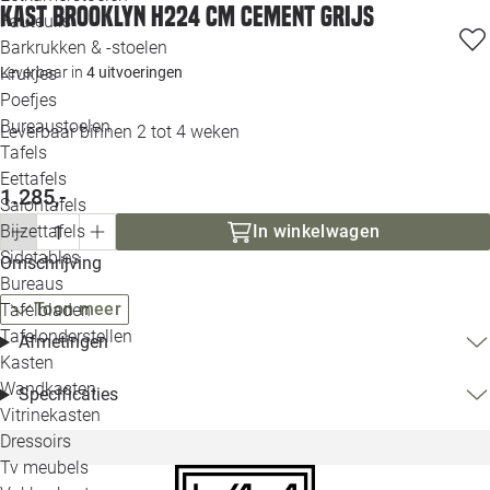
Kast Brooklyn H224 cm cement grijs
Loo
Fauteuils
Barkrukken & -stoelen
Krukjes
Leverbaar in
4 uitvoeringen
Loo
Poefjes
Bureaustoelen
Leverbaar binnen 2 tot 4 weken
Loo
Tafels
Eettafels
Loo
1.285,-
Salontafels
Bijzettafels
In winkelwagen
Loo
Sidetables
(out
Omschrijving
Bureaus
Toon meer
Tafelbladen
Alle 
Tafelonderstellen
Afmetingen
Kasten
Wandkasten
Specificaties
Vitrinekasten
Dressoirs
Tv meubels