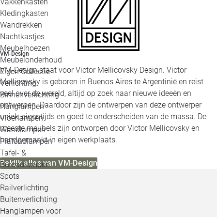
Vakkenkasten
Kledingkasten
Wandrekken
Nachtkastjes
Meubelhoezen
VM-Design
Meubelonderhoud
VM-Design staat voor Victor Mellicovsky Design. Victor
Eigen Collectie
Mellicovsky is geboren in Buenos Aires te Argentinië en reist
Verlichting
veel over de wereld, altijd op zoek naar nieuwe ideeën en
Binnenverlichting
ontwerpen. Daardoor zijn de ontwerpen van deze ontwerper
Hanglampen
uniek, eigentijds en goed te onderscheiden van de massa. De
Vloerlampen
meeste meubels zijn ontworpen door Victor Mellicovsky en
Wandlampen
handgemaakt in eigen werkplaats.
Plafondlampen
Tafel- &
Bekijk alles van VM-Design
Bureaulampen
Spots
Railverlichting
Buitenverlichting
Hanglampen voor