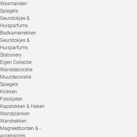
Wasmanden
Spiegels
Geurstokjes &
Huisparfums
Badkamerrekken
Geurstokjes &
Huisparfums
Stationery
Eigen Collectie
Wanddecoratie
Muurdecoratie
Spiegels
Klokken
Fotolijsten
Kapstokken & Haken
Wandplanken
Wandrekken
Magneetborden & -
accessoires