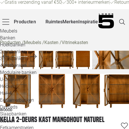
Gratis verzending vanaf €50
300+ interieurmerken
Retour
Producten
Ruimtes
Merken
Inspiratie
Meubels
Banken
Producten
/
Meubels
/
Kasten
/
Vitrinekasten
Hoekbanken
Pagina
2-zitsbanken
3-zitsbanken
4-zitsbanken
Winke
Modulaire banken
U-banken
Klant
Hockers
Hal- &
Veelg
Eetkamerbanken
Daybeds
Openin
WOOOD
Slaapbanken
Kella 2-deurs kast mangohout naturel
Loo
Stoelen
Eetkamerstoelen