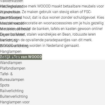
Vakkenkasten
Het Nederlandse merk WOOOD maakt betaalbare meubels voor
Kledingkasten
in jouw huis. Ze maken gebruik van stevig eiken of FSC-
Wandrekken
gecertificeerd hout, dat is dus wonen zonder schuldgevoel. Kies
Nachtkastjes
voor de wanddecoratie en woonaccessoires om je huis gezellig
Meubelhoezen
te maken, of bestel de banken, tafels en kasten gewoon online!
Meubelonderhoud
De series Meert, stalen wandrekjes en Bean, robuuste leren
Eigen Collectie
banken, zijn de opvallende paradepaardjes van dit merk.
Verlichting
WOOOD artikelen worden in Nederland gemaakt.
Binnenverlichting
Hanglampen
Bekijk alles van WOOOD
Vloerlampen
Wandlampen
Plafondlampen
Tafel- &
Bureaulampen
Spots
Railverlichting
Buitenverlichting
Hanglampen voor