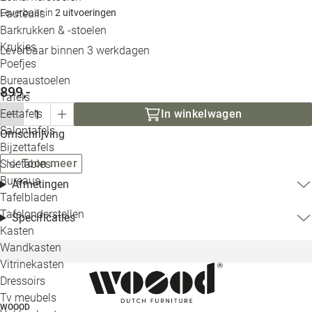
Loo
Fauteuils
Leverbaar in
2 uitvoeringen
Barkrukken & -stoelen
Krukjes
Loo
Leverbaar binnen 3 werkdagen
Poefjes
Bureaustoelen
Loo
899,-
Tafels
Eettafels
In winkelwagen
Loo
Salontafels
Omschrijving
Bijzettafels
Loo
Toon meer
Sidetables
Bureaus
Afmetingen
Tafelbladen
Alle 
Tafelonderstellen
Specificaties
Kasten
Wandkasten
Vitrinekasten
Dressoirs
Tv meubels
WOOOD