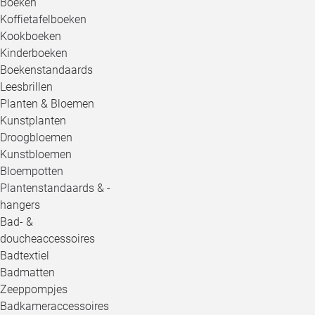
Boeken
Koffietafelboeken
Kookboeken
Kinderboeken
Boekenstandaards
Leesbrillen
Planten & Bloemen
Kunstplanten
Droogbloemen
Kunstbloemen
Bloempotten
Plantenstandaards & -
hangers
Bad- &
doucheaccessoires
Badtextiel
Badmatten
Zeeppompjes
Badkameraccessoires