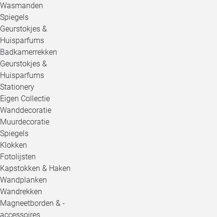
Wasmanden
Spiegels
Geurstokjes &
Huisparfums
Badkamerrekken
Geurstokjes &
Huisparfums
Stationery
Eigen Collectie
Wanddecoratie
Muurdecoratie
Spiegels
Klokken
Fotolijsten
Kapstokken & Haken
Wandplanken
Wandrekken
Magneetborden & -
accessoires