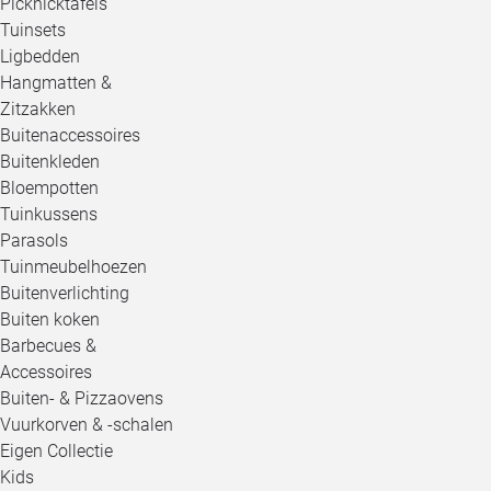
Picknicktafels
Tuinsets
Ligbedden
Hangmatten &
Zitzakken
Buitenaccessoires
Buitenkleden
Bloempotten
Tuinkussens
Parasols
Tuinmeubelhoezen
Buitenverlichting
Buiten koken
Barbecues &
Accessoires
Buiten- & Pizzaovens
Vuurkorven & -schalen
Eigen Collectie
Kids