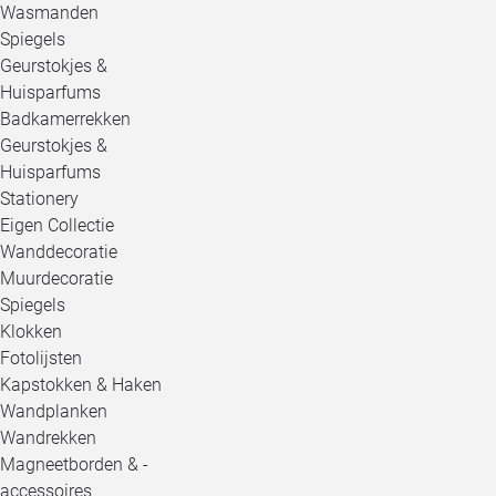
Wasmanden
Spiegels
Geurstokjes &
Huisparfums
Badkamerrekken
Geurstokjes &
Huisparfums
Stationery
Eigen Collectie
Wanddecoratie
Muurdecoratie
Spiegels
Klokken
Fotolijsten
Kapstokken & Haken
Wandplanken
Wandrekken
Magneetborden & -
accessoires