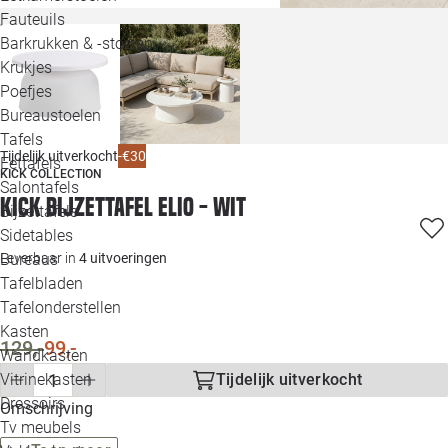
Loo
Fauteuils
Barkrukken & -stoelen
Krukjes
Loo
Poefjes
Bureaustoelen
Loo
Tafels
-€30
Tijdelijk uitverkocht
Eettafels
Loo
KICK COLLECTION
Salontafels
Kick bijzettafel Elio - wit
Bijzettafels
Loo
Sidetables
Bureaus
Leverbaar in
4 uitvoeringen
Tafelbladen
Alle 
Tafelonderstellen
Kasten
129,-
99,-
Wandkasten
Vitrinekasten
Tijdelijk uitverkocht
Dressoirs
Omschrijving
Tv meubels