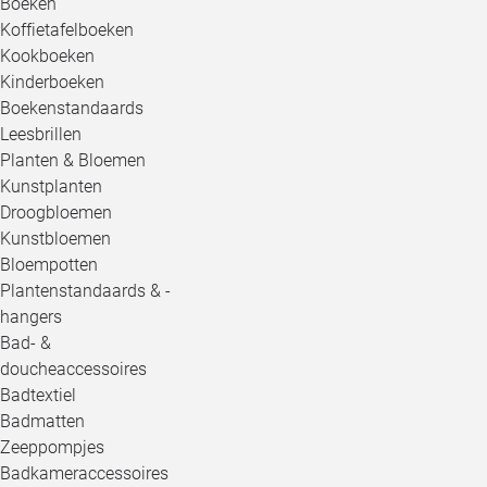
Boeken
Koffietafelboeken
Kookboeken
Kinderboeken
Boekenstandaards
Leesbrillen
Planten & Bloemen
Kunstplanten
Droogbloemen
Kunstbloemen
Bloempotten
Plantenstandaards & -
hangers
Bad- &
doucheaccessoires
Badtextiel
Badmatten
Zeeppompjes
Badkameraccessoires