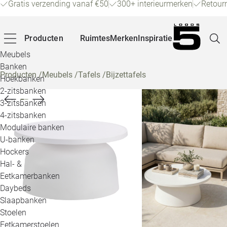
Gratis verzending vanaf €50
300+ interieurmerken
Retour
Producten
Ruimtes
Merken
Inspiratie
Meubels
Banken
Producten
/
Meubels
/
Tafels
/
Bijzettafels
Hoekbanken
Pagina
2-zitsbanken
3-zitsbanken
4-zitsbanken
Winke
Modulaire banken
U-banken
Klant
Hockers
Hal- &
Veelg
Eetkamerbanken
Daybeds
Openin
Slaapbanken
Loo
Stoelen
Eetkamerstoelen