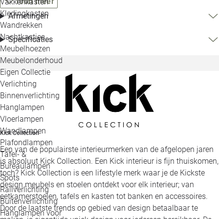
Toon meer
Vakkenkasten
Kledingkasten
Afmetingen
Wandrekken
Nachtkastjes
Specificaties
Meubelhoezen
Meubelonderhoud
Eigen Collectie
Verlichting
Binnenverlichting
Hanglampen
Vloerlampen
Wandlampen
Kick Collection
Plafondlampen
Een van de populairste interieurmerken van de afgelopen jaren
Tafel- &
is absoluut Kick Collection. Een Kick interieur is fijn thuiskomen,
Bureaulampen
toch? Kick Collection is een lifestyle merk waar je de Kickste
Spots
design meubels en stoelen ontdekt voor elk interieur; van
Railverlichting
eetkamerstoelen, tafels en kasten tot banken en accessoires.
Buitenverlichting
Door de laatste trends op gebied van design betaalbaar te
Hanglampen voor