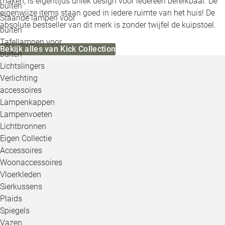
maken, is eigentijds uniek design voor iedereen bereikbaar. De
buiten
eigenwijze items staan goed in iedere ruimte van het huis! De
Staande lampen voor
absolute bestseller van dit merk is zonder twijfel de kuipstoel.
buiten
Tafellampen voor
Bekijk alles van Kick Collection
buiten
Lichtslingers
Verlichting
accessoires
Lampenkappen
Lampenvoeten
Lichtbronnen
Eigen Collectie
Accessoires
Woonaccessoires
Vloerkleden
Sierkussens
Plaids
Spiegels
Vazen