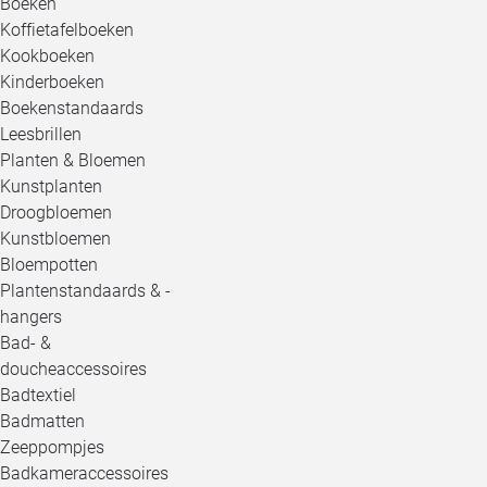
Boeken
Koffietafelboeken
Kookboeken
Kinderboeken
Boekenstandaards
Leesbrillen
Planten & Bloemen
Kunstplanten
Droogbloemen
Kunstbloemen
Bloempotten
Plantenstandaards & -
hangers
Bad- &
doucheaccessoires
Badtextiel
Badmatten
Zeeppompjes
Badkameraccessoires