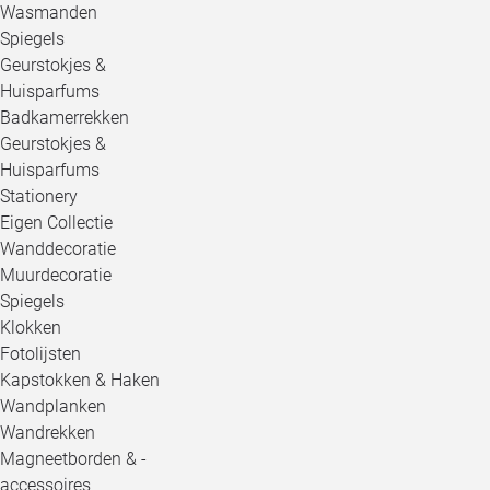
Wasmanden
Spiegels
Geurstokjes &
Huisparfums
Badkamerrekken
Geurstokjes &
Huisparfums
Stationery
Eigen Collectie
Wanddecoratie
Muurdecoratie
Spiegels
Klokken
Fotolijsten
Kapstokken & Haken
Wandplanken
Wandrekken
Magneetborden & -
accessoires