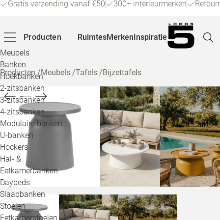
Gratis verzending vanaf €50
300+ interieurmerken
Retour
Producten
Ruimtes
Merken
Inspiratie
Meubels
Banken
Producten
/
Meubels
/
Tafels
/
Bijzettafels
Hoekbanken
Pagina
2-zitsbanken
3-zitsbanken
4-zitsbanken
Winke
Modulaire banken
U-banken
Klant
Hockers
Hal- &
Veelg
Eetkamerbanken
Daybeds
Openin
Slaapbanken
Loo
Stoelen
Eetkamerstoelen