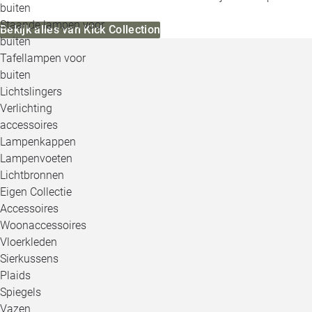
buiten
Staande lampen voor
Bekijk alles van Kick Collection
buiten
Tafellampen voor
buiten
Lichtslingers
Verlichting
accessoires
Lampenkappen
Lampenvoeten
Lichtbronnen
Eigen Collectie
Accessoires
Woonaccessoires
Vloerkleden
Sierkussens
Plaids
Spiegels
Vazen