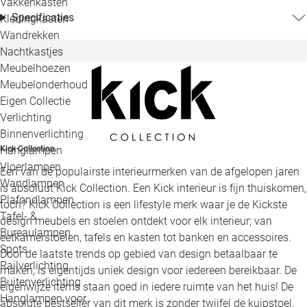
Vakkenkasten
Specificaties
Kledingkasten
Wandrekken
Nachtkastjes
Meubelhoezen
Meubelonderhoud
Eigen Collectie
Verlichting
Binnenverlichting
Kick Collection
Hanglampen
Vloerlampen
Een van de populairste interieurmerken van de afgelopen jaren
Wandlampen
is absoluut Kick Collection. Een Kick interieur is fijn thuiskomen,
Plafondlampen
toch? Kick Collection is een lifestyle merk waar je de Kickste
Tafel- &
design meubels en stoelen ontdekt voor elk interieur; van
Bureaulampen
eetkamerstoelen, tafels en kasten tot banken en accessoires.
Spots
Door de laatste trends op gebied van design betaalbaar te
Railverlichting
maken, is eigentijds uniek design voor iedereen bereikbaar. De
Buitenverlichting
eigenwijze items staan goed in iedere ruimte van het huis! De
Hanglampen voor
absolute bestseller van dit merk is zonder twijfel de kuipstoel.