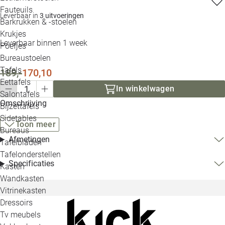
Loo
Fauteuils
Leverbaar in
3 uitvoeringen
Barkrukken & -stoelen
Krukjes
Loo
Leverbaar binnen 1 week
Poefjes
Bureaustoelen
Loo
Tafels
189,-
170,10
Eettafels
Loo
In winkelwagen
Salontafels
Omschrijving
Bijzettafels
Loo
Sidetables
Toon meer
Bureaus
Afmetingen
Tafelbladen
Alle 
Tafelonderstellen
Specificaties
Kasten
Wandkasten
Vitrinekasten
Dressoirs
Tv meubels