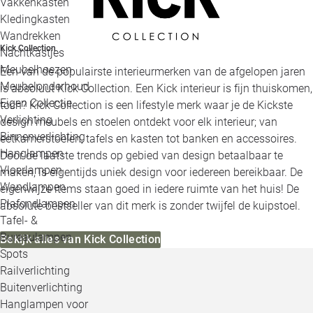
Vakkenkasten
Kledingkasten
Wandrekken
Kick Collection
Nachtkastjes
Meubelhoezen
Een van de populairste interieurmerken van de afgelopen jaren
Meubelonderhoud
is absoluut Kick Collection. Een Kick interieur is fijn thuiskomen,
Eigen Collectie
toch? Kick Collection is een lifestyle merk waar je de Kickste
Verlichting
design meubels en stoelen ontdekt voor elk interieur; van
Binnenverlichting
eetkamerstoelen, tafels en kasten tot banken en accessoires.
Hanglampen
Door de laatste trends op gebied van design betaalbaar te
Vloerlampen
maken, is eigentijds uniek design voor iedereen bereikbaar. De
Wandlampen
eigenwijze items staan goed in iedere ruimte van het huis! De
Plafondlampen
absolute bestseller van dit merk is zonder twijfel de kuipstoel.
Tafel- &
Bureaulampen
Bekijk alles van Kick Collection
Spots
Railverlichting
Buitenverlichting
Hanglampen voor