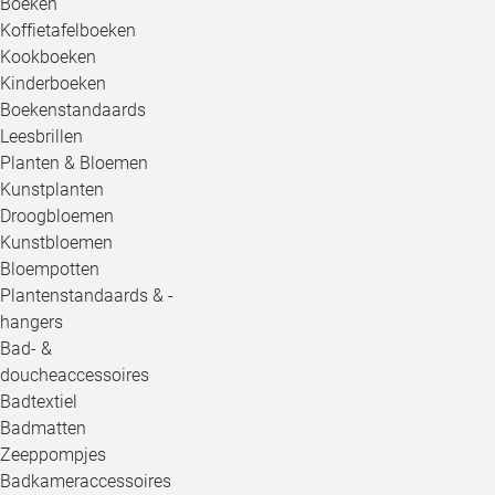
Boeken
Koffietafelboeken
Kookboeken
Kinderboeken
Boekenstandaards
Leesbrillen
Planten & Bloemen
Kunstplanten
Droogbloemen
Kunstbloemen
Bloempotten
Plantenstandaards & -
hangers
Bad- &
doucheaccessoires
Badtextiel
Badmatten
Zeeppompjes
Badkameraccessoires