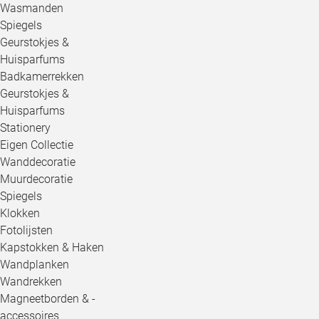
Wasmanden
Spiegels
Geurstokjes &
Huisparfums
Badkamerrekken
Geurstokjes &
Huisparfums
Stationery
Eigen Collectie
Wanddecoratie
Muurdecoratie
Spiegels
Klokken
Fotolijsten
Kapstokken & Haken
Wandplanken
Wandrekken
Magneetborden & -
accessoires