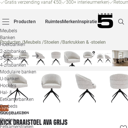
Gratis verzending vanaf €50
300+ interieurmerken
Retour
Producten
Ruimtes
Merken
Inspiratie
Meubels
Banken
Producten
/
Meubels
/
Stoelen
/
Barkrukken & -stoelen
Hoekbanken
Pagina
2-zitsbanken
3-zitsbanken
4-zitsbanken
Winke
Modulaire banken
U-banken
Klant
Hockers
Hal- &
Veelg
Eetkamerbanken
Daybeds
-10%
Openin
Slaapbanken
KICK COLLECTION
Loo
Stoelen
Kick Draaistoel Ava grijs
Eetkamerstoelen