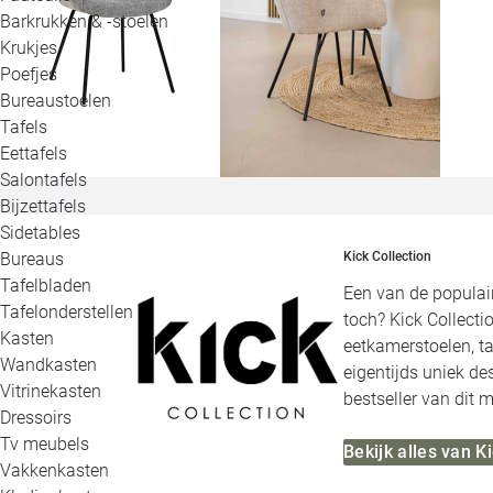
Barkrukken & -stoelen
Krukjes
Poefjes
Bureaustoelen
Tafels
Eettafels
Salontafels
Bijzettafels
Sidetables
Bureaus
Kick Collection
Tafelbladen
Een van de populair
Tafelonderstellen
toch? Kick Collecti
Kasten
eetkamerstoelen, ta
Wandkasten
eigentijds uniek de
Vitrinekasten
bestseller van dit m
Dressoirs
Tv meubels
Bekijk alles van K
Vakkenkasten