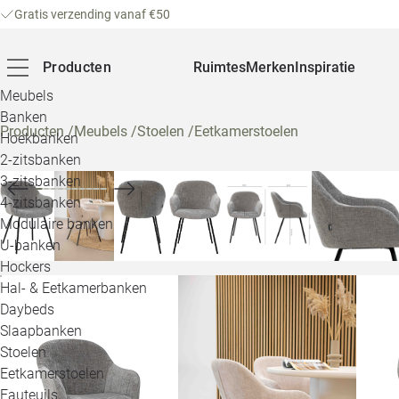
Gratis verzending vanaf €50
Producten
Ruimtes
Merken
Inspiratie
Meubels
Banken
Producten
/
Meubels
/
Stoelen
/
Eetkamerstoelen
Hoekbanken
2-zitsbanken
3-zitsbanken
4-zitsbanken
Modulaire banken
U-banken
Hockers
Hal- & Eetkamerbanken
Daybeds
Slaapbanken
Stoelen
Eetkamerstoelen
Fauteuils