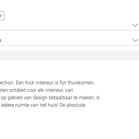
Loods 5 Za
r
Loods 5 Gara
Alle openingst
s
ction. Een Kick interieur is fijn thuiskomen,
len ontdekt voor elk interieur; van
s op gebied van design betaalbaar te maken, is
 iedere ruimte van het huis! De absolute