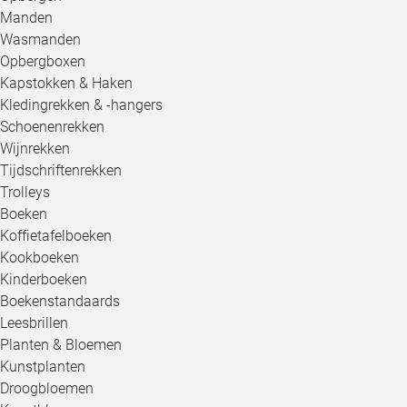
Manden
Wasmanden
Opbergboxen
Kapstokken & Haken
Kledingrekken & -hangers
Schoenenrekken
Wijnrekken
Tijdschriftenrekken
Trolleys
Boeken
Koffietafelboeken
Kookboeken
Kinderboeken
Boekenstandaards
Leesbrillen
Planten & Bloemen
Kunstplanten
Droogbloemen