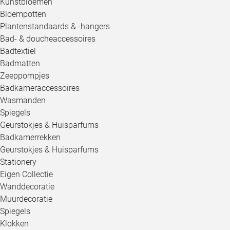
Kunstbloemen
Bloempotten
Plantenstandaards & -hangers
Bad- & doucheaccessoires
Badtextiel
Badmatten
Zeeppompjes
Badkameraccessoires
Wasmanden
Spiegels
Geurstokjes & Huisparfums
Badkamerrekken
Geurstokjes & Huisparfums
Stationery
Eigen Collectie
Wanddecoratie
Muurdecoratie
Spiegels
Klokken