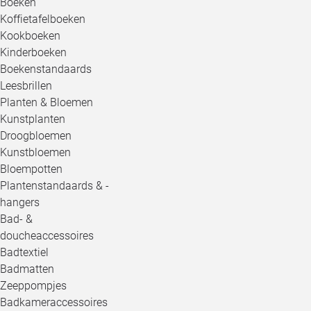
Boeken
Koffietafelboeken
Kookboeken
Kinderboeken
Boekenstandaards
Leesbrillen
Planten & Bloemen
Kunstplanten
Droogbloemen
Kunstbloemen
Bloempotten
Plantenstandaards & -
hangers
Bad- &
doucheaccessoires
Badtextiel
Badmatten
Zeeppompjes
Badkameraccessoires