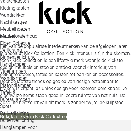
Vakkenkasten
Kledingkasten
Wandrekken
Nachtkastjes
Meubelhoezen
Meubelonderhoud
Kick Collection
Eigen Collectie
Een van de populairste interieurmerken van de afgelopen jaren
Verlichting
is absoluut Kick Collection. Een Kick interieur is fijn thuiskomen,
Binnenverlichting
toch? Kick Collection is een lifestyle merk waar je de Kickste
Hanglampen
design meubels en stoelen ontdekt voor elk interieur; van
Vloerlampen
eetkamerstoelen, tafels en kasten tot banken en accessoires.
Wandlampen
Door de laatste trends op gebied van design betaalbaar te
Plafondlampen
maken, is eigentijds uniek design voor iedereen bereikbaar. De
Tafel- &
eigenwijze items staan goed in iedere ruimte van het huis! De
Bureaulampen
absolute bestseller van dit merk is zonder twijfel de kuipstoel.
Spots
Railverlichting
Bekijk alles van Kick Collection
Buitenverlichting
Hanglampen voor