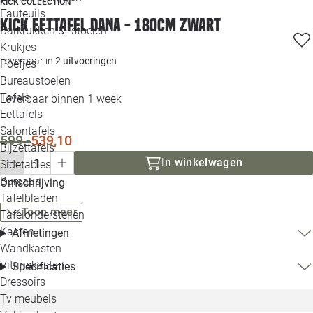
KICK COLLECTION
Loo
Fauteuils
Kick eettafel Dana - 180cm zwart
Barkrukken & -stoelen
Krukjes
Loo
Leverbaar in
2 uitvoeringen
Poefjes
Bureaustoelen
Loo
Tafels
Leverbaar binnen 1 week
Eettafels
Loo
Salontafels
599,-
539,10
Bijzettafels
Loo
In winkelwagen
Sidetables
Bureaus
Omschrijving
Tafelbladen
Alle 
Toon meer
Tafelonderstellen
Kasten
Afmetingen
Wandkasten
Vitrinekasten
Specificaties
Dressoirs
Tv meubels