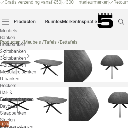
Gratis verzending vanaf €50
300+ interieurmerken
Retour
Producten
Ruimtes
Merken
Inspiratie
Meubels
Banken
Producten
/
Meubels
/
Tafels
/
Eettafels
Hoekbanken
Pagina
2-zitsbanken
3-zitsbanken
4-zitsbanken
Winke
Modulaire banken
U-banken
Klant
Hockers
Hal- &
Veelg
Eetkamerbanken
Daybeds
Openin
Slaapbanken
Loo
Stoelen
-10%
Eetkamerstoelen