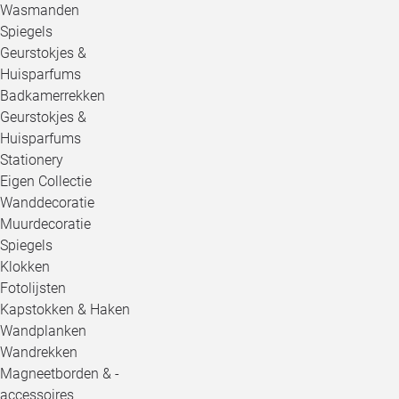
Wasmanden
Spiegels
Geurstokjes &
Huisparfums
Badkamerrekken
Geurstokjes &
Huisparfums
Stationery
Eigen Collectie
Wanddecoratie
Muurdecoratie
Spiegels
Klokken
Fotolijsten
Kapstokken & Haken
Wandplanken
Wandrekken
Magneetborden & -
accessoires