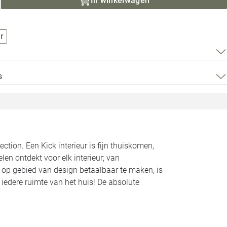
In winkelwagen
Loods 5 Za
Loods 5 Gara
r
Alle openingst
s
ction. Een Kick interieur is fijn thuiskomen,
len ontdekt voor elk interieur; van
s op gebied van design betaalbaar te maken, is
 iedere ruimte van het huis! De absolute