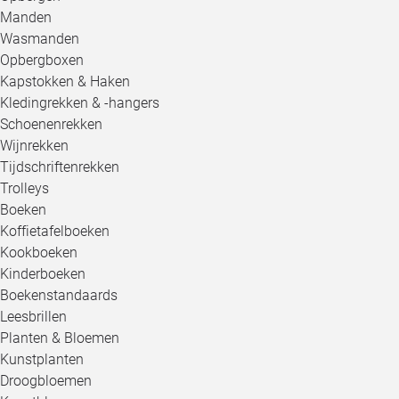
Manden
Wasmanden
Opbergboxen
Kapstokken & Haken
Kledingrekken & -hangers
Schoenenrekken
Wijnrekken
Tijdschriftenrekken
Trolleys
Boeken
Koffietafelboeken
Kookboeken
Kinderboeken
Boekenstandaards
Leesbrillen
Planten & Bloemen
Kunstplanten
Droogbloemen