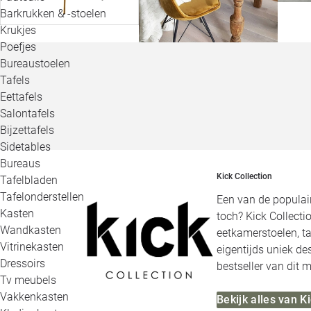
Barkrukken & -stoelen
Krukjes
Poefjes
Bureaustoelen
Tafels
Eettafels
Salontafels
Bijzettafels
Sidetables
Bureaus
Kick Collection
Tafelbladen
Tafelonderstellen
Een van de populair
Kasten
toch? Kick Collecti
Wandkasten
eetkamerstoelen, ta
Vitrinekasten
eigentijds uniek de
Dressoirs
bestseller van dit m
Tv meubels
Vakkenkasten
Bekijk alles van K