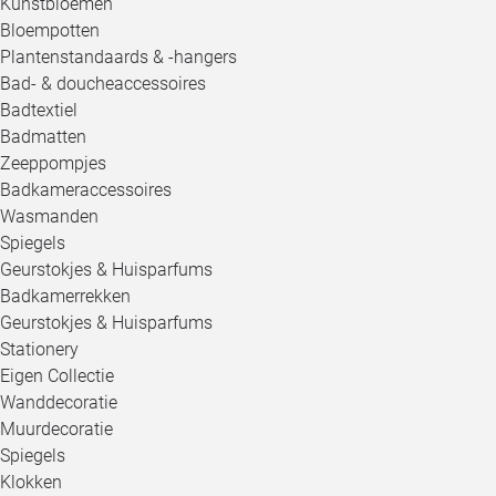
Kunstbloemen
Bloempotten
Plantenstandaards & -hangers
Bad- & doucheaccessoires
Badtextiel
Badmatten
Zeeppompjes
Badkameraccessoires
Wasmanden
Spiegels
Geurstokjes & Huisparfums
Badkamerrekken
Geurstokjes & Huisparfums
Stationery
Eigen Collectie
Wanddecoratie
Muurdecoratie
Spiegels
Klokken