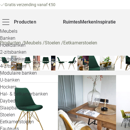
Gratis verzending vanaf €50
Producten
Ruimtes
Merken
Inspiratie
Meubels
Banken
Producten
/
Meubels
/
Stoelen
/
Eetkamerstoelen
Hoekbanken
2-zitsbanken
3-zitsbanken
4-zitsbanken
Modulaire banken
U-banken
Hockers
Hal- & Eetkamerbanken
Daybeds
Slaapbanken
Stoelen
Eetkamerstoelen
Fauteuils