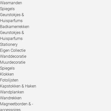
Wasmanden
Spiegels
Geurstokjes &
Huisparfums
Badkamerrekken
Geurstokjes &
Huisparfums
Stationery
Eigen Collectie
Wanddecoratie
Muurdecoratie
Spiegels
Klokken
Fotolijsten
Kapstokken & Haken
Wandplanken
Wandrekken
Magneetborden & -
accessoires