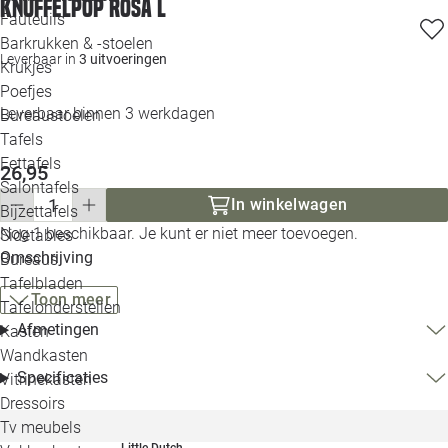
Knuffelpop Rosa L
Loo
Fauteuils
Barkrukken & -stoelen
Leverbaar in
3 uitvoeringen
Krukjes
Loo
Poefjes
Leverbaar binnen 3 werkdagen
Bureaustoelen
Loo
Tafels
Eettafels
26,95
Loo
Salontafels
In winkelwagen
Bijzettafels
Loo
Nog 1 beschikbaar. Je kunt er niet meer toevoegen.
Sidetables
Omschrijving
Bureaus
Tafelbladen
Alle 
Toon meer
Tafelonderstellen
Afmetingen
Kasten
Wandkasten
Specificaties
Vitrinekasten
Dressoirs
Tv meubels