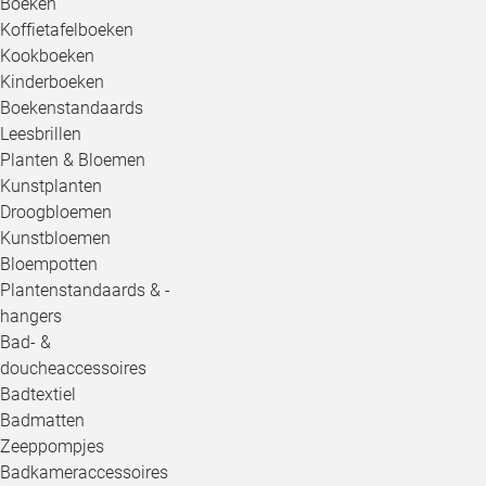
Boeken
Koffietafelboeken
Kookboeken
Kinderboeken
Boekenstandaards
Leesbrillen
Planten & Bloemen
Kunstplanten
Droogbloemen
Kunstbloemen
Bloempotten
Plantenstandaards & -
hangers
Bad- &
doucheaccessoires
Badtextiel
Badmatten
Zeeppompjes
Badkameraccessoires