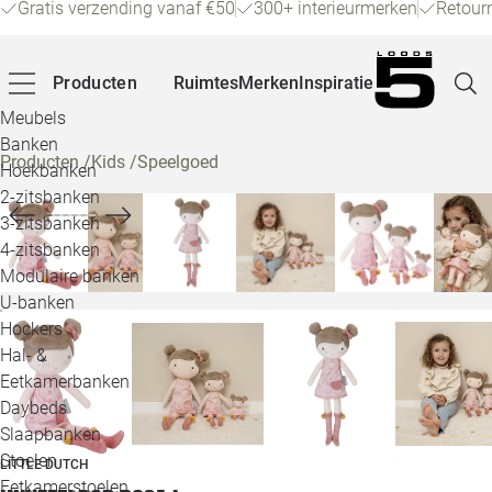
Gratis verzending vanaf €50
300+ interieurmerken
Retour
Producten
Ruimtes
Merken
Inspiratie
Meubels
Banken
Producten
/
Kids
/
Speelgoed
Hoekbanken
Pagina
2-zitsbanken
3-zitsbanken
4-zitsbanken
Winke
Modulaire banken
U-banken
Klant
Hockers
Hal- &
Veelg
Eetkamerbanken
Daybeds
Openin
Slaapbanken
Loo
Stoelen
LITTLE DUTCH
Eetkamerstoelen