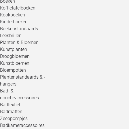
Boeken
Koffietafelboeken
Kookboeken
Kinderboeken
Boekenstandaards
Leesbrillen
Planten & Bloemen
Kunstplanten
Droogbloemen
Kunstbloemen
Bloempotten
Plantenstandaards & -
hangers
Bad- &
doucheaccessoires
Badtextiel
Badmatten
Zeeppompjes
Badkameraccessoires