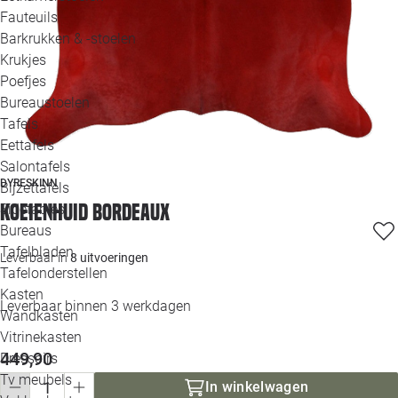
Loo
Fauteuils
Barkrukken & -stoelen
Krukjes
Loo
Poefjes
Bureaustoelen
Loo
Tafels
Eettafels
Loo
Salontafels
DYRESKINN
Bijzettafels
Loo
Koeienhuid bordeaux
Sidetables
(out
Bureaus
Tafelbladen
Leverbaar in
8 uitvoeringen
Alle 
Tafelonderstellen
Kasten
Leverbaar binnen 3 werkdagen
Wandkasten
Vitrinekasten
449,90
Dressoirs
Tv meubels
In winkelwagen