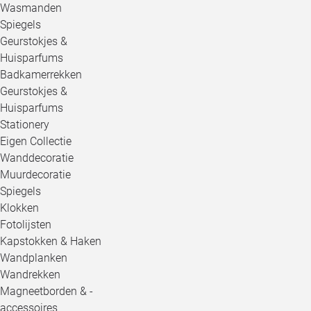
Wasmanden
Spiegels
Geurstokjes &
Huisparfums
Badkamerrekken
Geurstokjes &
Huisparfums
Stationery
Eigen Collectie
Wanddecoratie
Muurdecoratie
Spiegels
Klokken
Fotolijsten
Kapstokken & Haken
Wandplanken
Wandrekken
Magneetborden & -
accessoires