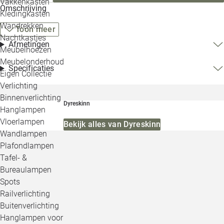
Vakkenkasten
Omschrijving
Kledingkasten
Wandrekken
Toon meer
Nachtkastjes
Afmetingen
Meubelhoezen
Meubelonderhoud
Specificaties
Eigen Collectie
Verlichting
Binnenverlichting
Dyreskinn
Hanglampen
Vloerlampen
Bekijk alles van Dyreskinn
Wandlampen
Plafondlampen
Tafel- &
Bureaulampen
Spots
Railverlichting
Buitenverlichting
Hanglampen voor