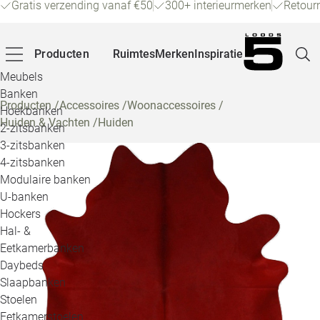
Gratis verzending vanaf €50
300+ interieurmerken
Retour
Producten
Ruimtes
Merken
Inspiratie
Meubels
Banken
Producten
/
Accessoires
/
Woonaccessoires
/
Hoekbanken
Huiden & Vachten
/
Huiden
Pagina
2-zitsbanken
3-zitsbanken
4-zitsbanken
Winke
Modulaire banken
U-banken
Klant
Hockers
Hal- &
Veelg
Eetkamerbanken
Daybeds
Openin
Slaapbanken
Loo
Stoelen
Eetkamerstoelen