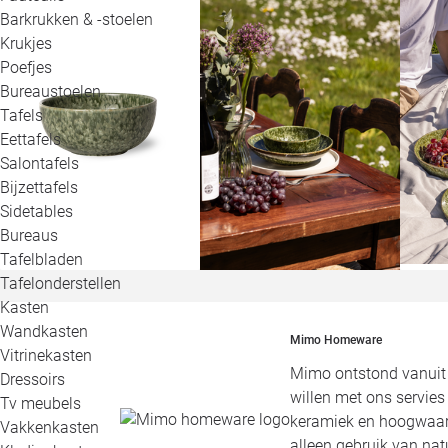
Barkrukken & -stoelen
Krukjes
Poefjes
Bureaustoelen
Tafels
Eettafels
Salontafels
Bijzettafels
Sidetables
Bureaus
Tafelbladen
Tafelonderstellen
Kasten
Wandkasten
Mimo Homeware
Vitrinekasten
Mimo ontstond vanuit e
Dressoirs
willen met ons servies
Tv meubels
keramiek en hoogwaar
Vakkenkasten
alleen gebruik van natu