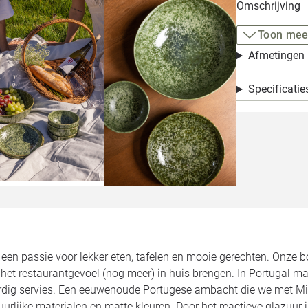
Omschrijving
Toon mee
Afmetingen
Specificatie
en passie voor lekker eten, tafelen en mooie gerechten. Onze bo
 het restaurantgevoel (nog meer) in huis brengen. In Portugal 
dig servies. Een eeuwenoude Portugese ambacht die we met M
urlijke materialen en matte kleuren. Door het reactieve glazuur i