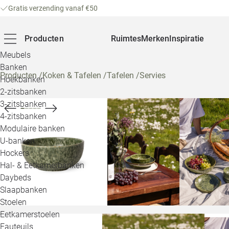
Gratis verzending vanaf €50
Producten
Ruimtes
Merken
Inspiratie
Meubels
Banken
Producten
/
Koken & Tafelen
/
Tafelen
/
Servies
Hoekbanken
2-zitsbanken
3-zitsbanken
4-zitsbanken
Modulaire banken
U-banken
Hockers
Hal- & Eetkamerbanken
Daybeds
Slaapbanken
Stoelen
Eetkamerstoelen
Fauteuils