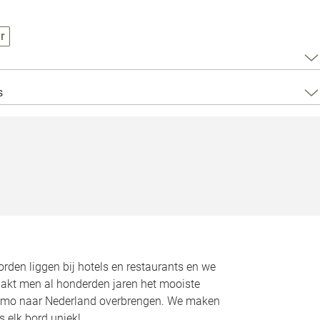
Loods 5 Za
r
Loods 5 Gara
Alle openingst
s
rden liggen bij hotels en restaurants en we
maakt men al honderden jaren het mooiste
imo naar Nederland overbrengen. We maken
s elk bord uniek!