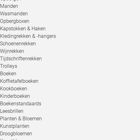
Manden
Wasmanden
Opbergboxen
Kapstokken & Haken
Kledingrekken & -hangers
Schoenenrekken
Wijnrekken
Tijdschriftenrekken
Trolleys
Boeken
Koffietafelboeken
Kookboeken
Kinderboeken
Boekenstandaards
Leesbrillen
Planten & Bloemen
Kunstplanten
Droogbloemen