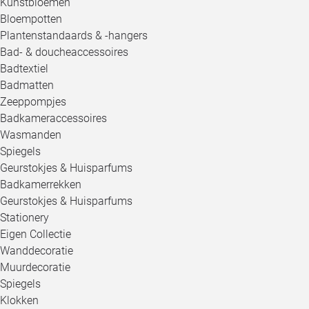
Kunstbloemen
Bloempotten
Plantenstandaards & -hangers
Bad- & doucheaccessoires
Badtextiel
Badmatten
Zeeppompjes
Badkameraccessoires
Wasmanden
Spiegels
Geurstokjes & Huisparfums
Badkamerrekken
Geurstokjes & Huisparfums
Stationery
Eigen Collectie
Wanddecoratie
Muurdecoratie
Spiegels
Klokken