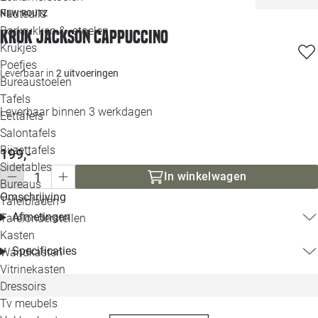
Loo
Fauteuils
NEW ROUTZ
Barkrukken & -stoelen
Kruk Jackson cappuccino
Krukjes
Loo
Poefjes
Leverbaar in
2 uitvoeringen
Bureaustoelen
Loo
Tafels
Leverbaar binnen 3 werkdagen
Eettafels
Loo
Salontafels
Bijzettafels
Loo
199,-
Sidetables
(out
In winkelwagen
Bureaus
Omschrijving
Tafelbladen
Alle 
Afmetingen
Tafelonderstellen
Kasten
Specificaties
Wandkasten
Vitrinekasten
Dressoirs
Tv meubels