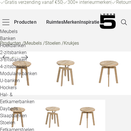
Gratis verzending vanaf €50
300+ interieurmerken
Retour
Producten
Ruimtes
Merken
Inspiratie
Meubels
Banken
Producten
/
Meubels
/
Stoelen
/
Krukjes
Hoekbanken
Pagina
2-zitsbanken
3-zitsbanken
4-zitsbanken
Winke
Modulaire banken
U-banken
Klant
Hockers
Hal- &
Veelg
Eetkamerbanken
Daybeds
Openin
Slaapbanken
Loo
Stoelen
Eetkamerstoelen