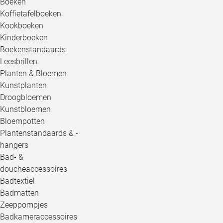
Boeken
Koffietafelboeken
Kookboeken
Kinderboeken
Boekenstandaards
Leesbrillen
Planten & Bloemen
Kunstplanten
Droogbloemen
Kunstbloemen
Bloempotten
Plantenstandaards & -
hangers
Bad- &
doucheaccessoires
Badtextiel
Badmatten
Zeeppompjes
Badkameraccessoires