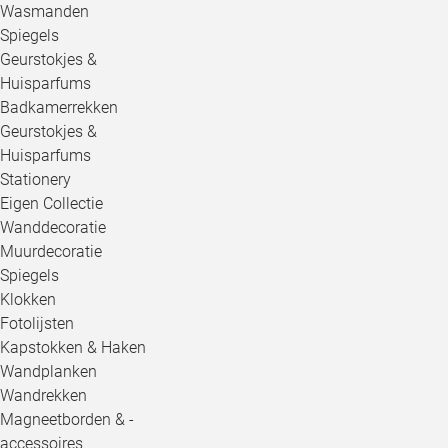
Wasmanden
Spiegels
Geurstokjes &
Huisparfums
Badkamerrekken
Geurstokjes &
Huisparfums
Stationery
Eigen Collectie
Wanddecoratie
Muurdecoratie
Spiegels
Klokken
Fotolijsten
Kapstokken & Haken
Wandplanken
Wandrekken
Magneetborden & -
accessoires