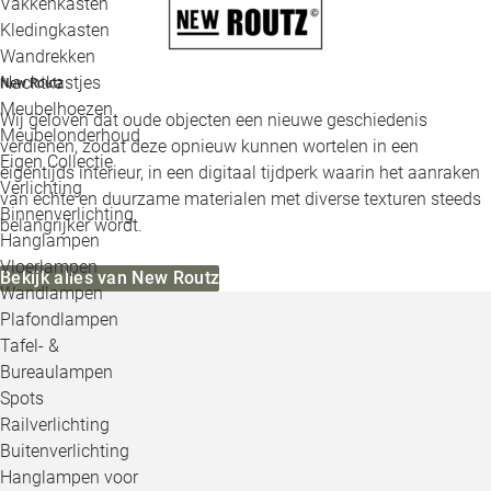
Vakkenkasten
Kledingkasten
Wandrekken
Nachtkastjes
New Routz
Meubelhoezen
Wij geloven dat oude objecten een nieuwe geschiedenis
Meubelonderhoud
verdienen, zodat deze opnieuw kunnen wortelen in een
Eigen Collectie
eigentijds interieur, in een digitaal tijdperk waarin het aanraken
Verlichting
van echte en duurzame materialen met diverse texturen steeds
Binnenverlichting
belangrijker wordt.
Hanglampen
Vloerlampen
Bekijk alles van New Routz
Wandlampen
Plafondlampen
Tafel- &
Bureaulampen
Spots
Railverlichting
Buitenverlichting
Hanglampen voor