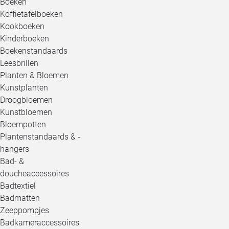
Boeken
Koffietafelboeken
Kookboeken
Kinderboeken
Boekenstandaards
Leesbrillen
Planten & Bloemen
Kunstplanten
Droogbloemen
Kunstbloemen
Bloempotten
Plantenstandaards & -
hangers
Bad- &
doucheaccessoires
Badtextiel
Badmatten
Zeeppompjes
Badkameraccessoires