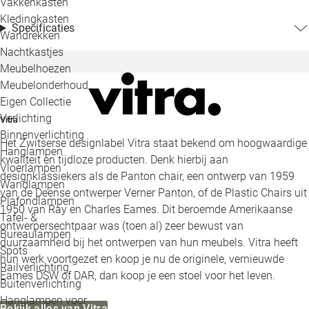
Vakkenkasten
Kledingkasten
Specificaties
Wandrekken
Nachtkastjes
Meubelhoezen
Meubelonderhoud
Eigen Collectie
Verlichting
Vitra
Binnenverlichting
Het Zwitserse designlabel Vitra staat bekend om hoogwaardige
Hanglampen
kwaliteit en tijdloze producten. Denk hierbij aan
Vloerlampen
designklassiekers als de Panton chair, een ontwerp van 1959
Wandlampen
van de Deense ontwerper Verner Panton, of de Plastic Chairs uit
Plafondlampen
1950 van Ray en Charles Eames. Dit beroemde Amerikaanse
Tafel- &
ontwerpersechtpaar was (toen al) zeer bewust van
Bureaulampen
duurzaamheid bij het ontwerpen van hun meubels. Vitra heeft
Spots
hun werk voortgezet en koop je nu de originele, vernieuwde
Railverlichting
Eames DSW of DAR, dan koop je een stoel voor het leven.
Buitenverlichting
Hanglampen voor
Bekijk alles van Vitra