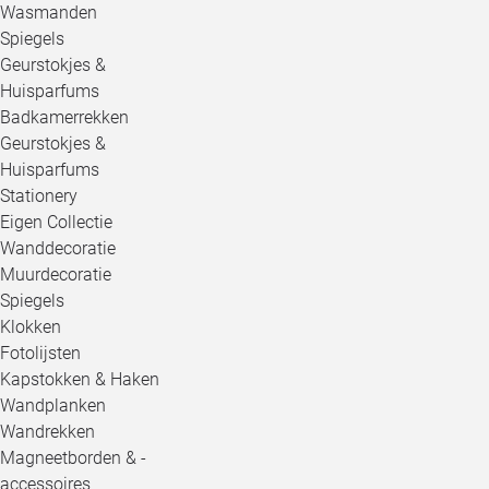
Wasmanden
Spiegels
Geurstokjes &
Huisparfums
Badkamerrekken
Geurstokjes &
Huisparfums
Stationery
Eigen Collectie
Wanddecoratie
Muurdecoratie
Spiegels
Klokken
Fotolijsten
Kapstokken & Haken
Wandplanken
Wandrekken
Magneetborden & -
accessoires