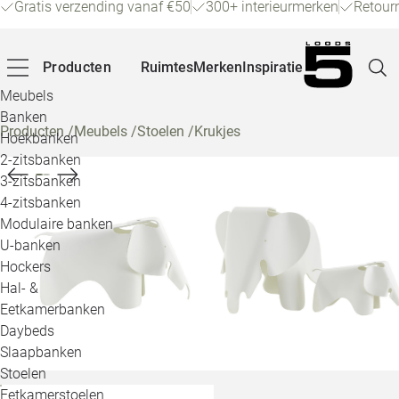
Gratis verzending vanaf €50
300+ interieurmerken
Retour
Producten
Ruimtes
Merken
Inspiratie
Meubels
Banken
Producten
/
Meubels
/
Stoelen
/
Krukjes
Hoekbanken
Pagina
2-zitsbanken
3-zitsbanken
4-zitsbanken
Winke
Modulaire banken
U-banken
Klant
Hockers
Hal- &
Veelg
Eetkamerbanken
Daybeds
Openin
Slaapbanken
Loo
Stoelen
Eetkamerstoelen