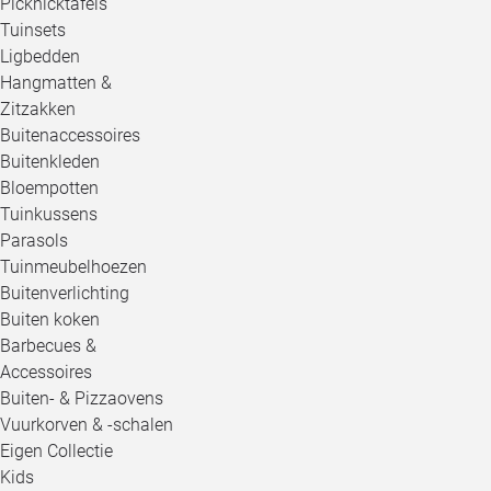
Picknicktafels
Tuinsets
Ligbedden
Hangmatten &
Zitzakken
Buitenaccessoires
Buitenkleden
Bloempotten
Tuinkussens
Parasols
Tuinmeubelhoezen
Buitenverlichting
Buiten koken
Barbecues &
Accessoires
Buiten- & Pizzaovens
Vuurkorven & -schalen
Eigen Collectie
Kids