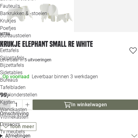
Loo
Fauteuils
Barkrukken & -stoelen
Krukjes
Loo
Poefjes
VITRA
Bureaustoelen
Loo
Krukje Elephant small RE white
Tafels
Eettafels
Loo
Salontafels
Leverbaar in
5 uitvoeringen
Bijzettafels
Loo
Sidetables
Op voorraad
Leverbaar binnen 3 werkdagen
Bureaus
Tafelbladen
Alle 
99,-
Tafelonderstellen
Kasten
In winkelwagen
Wandkasten
Omschrijving
Vitrinekasten
Dressoirs
Toon meer
Tv meubels
Afmetingen