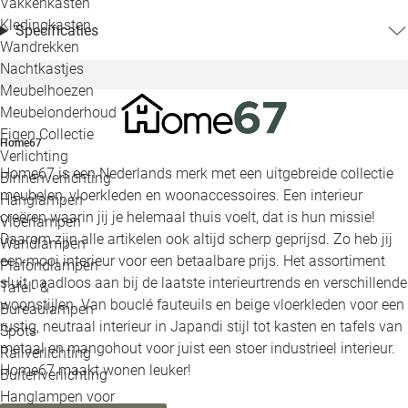
Vakkenkasten
Kledingkasten
Specificaties
Wandrekken
Nachtkastjes
Meubelhoezen
Meubelonderhoud
Eigen Collectie
Home67
Verlichting
Home67 is een Nederlands merk met een uitgebreide collectie
Binnenverlichting
meubelen, vloerkleden en woonaccessoires. Een interieur
Hanglampen
creëren waarin jij je helemaal thuis voelt, dat is hun missie!
Vloerlampen
Daarom zijn alle artikelen ook altijd scherp geprijsd. Zo heb jij
Wandlampen
een mooi interieur voor een betaalbare prijs. Het assortiment
Plafondlampen
sluit naadloos aan bij de laatste interieurtrends en verschillende
Tafel- &
woonstijlen. Van bouclé fauteuils en beige vloerkleden voor een
Bureaulampen
rustig, neutraal interieur in Japandi stijl tot kasten en tafels van
Spots
metaal en mangohout voor juist een stoer industrieel interieur.
Railverlichting
Home67 maakt wonen leuker!
Buitenverlichting
Hanglampen voor