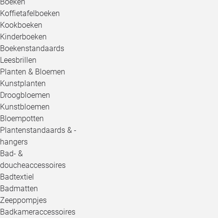
Boeken
Koffietafelboeken
Kookboeken
Kinderboeken
Boekenstandaards
Leesbrillen
Planten & Bloemen
Kunstplanten
Droogbloemen
Kunstbloemen
Bloempotten
Plantenstandaards & -
hangers
Bad- &
doucheaccessoires
Badtextiel
Badmatten
Zeeppompjes
Badkameraccessoires