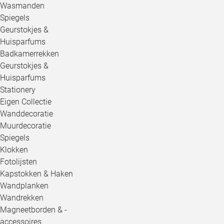
Wasmanden
Spiegels
Geurstokjes &
Huisparfums
Badkamerrekken
Geurstokjes &
Huisparfums
Stationery
Eigen Collectie
Wanddecoratie
Muurdecoratie
Spiegels
Klokken
Fotolijsten
Kapstokken & Haken
Wandplanken
Wandrekken
Magneetborden & -
accessoires