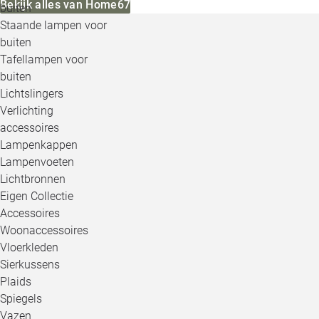
Bekijk alles van Home67
buiten
Staande lampen voor
buiten
Tafellampen voor
buiten
Lichtslingers
Verlichting
accessoires
Lampenkappen
Lampenvoeten
Lichtbronnen
Eigen Collectie
Accessoires
Woonaccessoires
Vloerkleden
Sierkussens
Plaids
Spiegels
Vazen