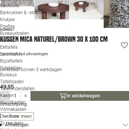
Loo
Fauteuils
Barkrukken & -stoelen
Krukjes
Loo
Poefjes
HOME67
Bureaustoelen
Loo
Kussen Mica Naturel/Brown 30 x 100 cm
Tafels
Eettafels
Loo
Salontafels
Leverbaar in
4 uitvoeringen
Bijzettafels
Loo
Sidetables
Leverbaar binnen 3 werkdagen
Bureaus
Tafelbladen
Alle 
49,95
Tafelonderstellen
Kasten
In winkelwagen
Wandkasten
Omschrijving
Vitrinekasten
Toon meer
Dressoirs
Tv meubels
Afmetingen