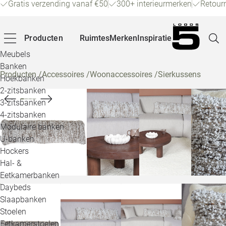
Gratis verzending vanaf €50
300+ interieurmerken
Retour
Producten
Ruimtes
Merken
Inspiratie
Meubels
Banken
Producten
/
Accessoires
/
Woonaccessoires
/
Sierkussens
Hoekbanken
Pagina
2-zitsbanken
3-zitsbanken
4-zitsbanken
Winke
Modulaire banken
U-banken
Klant
Hockers
Hal- &
Veelg
Eetkamerbanken
Daybeds
Openin
Slaapbanken
Loo
Stoelen
Eetkamerstoelen