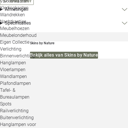
Toon meer
Vakkenkasten
Kledingkasten
Afmetingen
Wandrekken
Nachtkastjes
Specificaties
Meubelhoezen
Meubelonderhoud
Eigen Collectie
Skins by Nature
Verlichting
Bekijk alles van Skins by Nature
Binnenverlichting
Hanglampen
Vloerlampen
Wandlampen
Plafondlampen
Tafel- &
Bureaulampen
Spots
Railverlichting
Buitenverlichting
Hanglampen voor