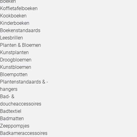
Boeken
Koffietafelboeken
Kookboeken
Kinderboeken
Boekenstandaards
Leesbrillen
Planten & Bloemen
Kunstplanten
Droogbloemen
Kunstbloemen
Bloempotten
Plantenstandaards & -
hangers
Bad- &
doucheaccessoires
Badtextiel
Badmatten
Zeeppompjes
Badkameraccessoires