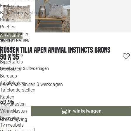
Loo
Fauteuils
Barkrukken & -stoelen
Krukjes
Loo
Poefjes
Bureaustoelen
Loo
Alleen online
Tafels
SKINS BY NATURE
Eettafels
Kussen tilia apen animal instincts brons
Loo
Salontafels
50 x 35
Bijzettafels
Loo
Sidetables
Leverbaar in
3 uitvoeringen
Bureaus
Tafelbladen
Leverbaar binnen 3 werkdagen
Alle 
Tafelonderstellen
Kasten
59,95
Wandkasten
Vitrinekasten
In winkelwagen
Dressoirs
Omschrijving
Tv meubels