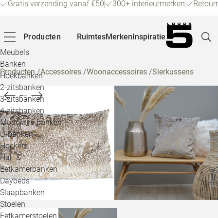
Gratis verzending vanaf €50
300+ interieurmerken
Retour
Producten
Ruimtes
Merken
Inspiratie
Meubels
Banken
Producten
/
Accessoires
/
Woonaccessoires
/
Sierkussens
Hoekbanken
Pagina
2-zitsbanken
3-zitsbanken
4-zitsbanken
Winke
Modulaire banken
U-banken
Klant
Hockers
Hal- &
Veelg
Eetkamerbanken
Daybeds
Openin
Slaapbanken
Loo
Stoelen
Eetkamerstoelen