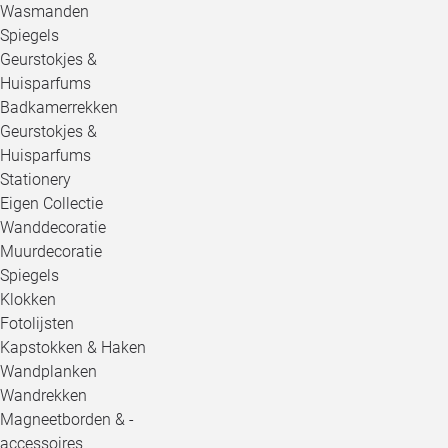
Wasmanden
Spiegels
Geurstokjes &
Huisparfums
Badkamerrekken
Geurstokjes &
Huisparfums
Stationery
Eigen Collectie
Wanddecoratie
Muurdecoratie
Spiegels
Klokken
Fotolijsten
Kapstokken & Haken
Wandplanken
Wandrekken
Magneetborden & -
accessoires