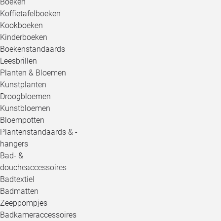
Boeken
Koffietafelboeken
Kookboeken
Kinderboeken
Boekenstandaards
Leesbrillen
Planten & Bloemen
Kunstplanten
Droogbloemen
Kunstbloemen
Bloempotten
Plantenstandaards & -
hangers
Bad- &
doucheaccessoires
Badtextiel
Badmatten
Zeeppompjes
Badkameraccessoires