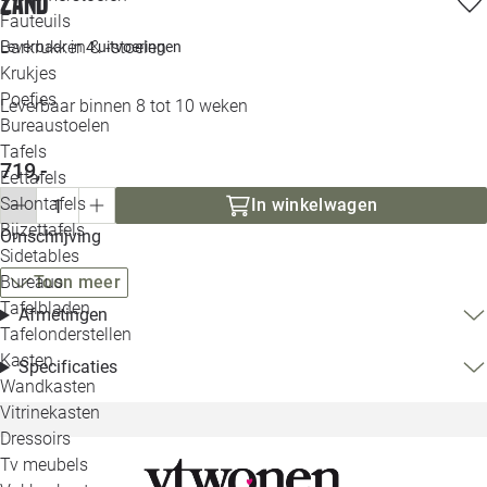
zand
Loo
Fauteuils
Barkrukken & -stoelen
Leverbaar in
4 uitvoeringen
Krukjes
Loo
Poefjes
Leverbaar binnen 8 tot 10 weken
Bureaustoelen
Loo
Tafels
719,-
Eettafels
Loo
Salontafels
In winkelwagen
Bijzettafels
Omschrijving
Loo
Sidetables
Bureaus
Toon meer
Tafelbladen
Afmetingen
Alle 
Tafelonderstellen
Kasten
Specificaties
Wandkasten
Vitrinekasten
Dressoirs
Tv meubels