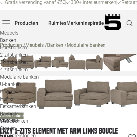
Gratis verzending vanaf €50
300+ interieurmerken
Retour
Producten
Ruimtes
Merken
Inspiratie
Meubels
Banken
Producten
/
Meubels
/
Banken
/
Modulaire banken
Hoekbanken
Pagina
2-zitsbanken
3-zitsbanken
4-zitsbanken
Winke
Modulaire banken
U-banken
Klant
Hockers
Hal- &
Veelg
Eetkamerbanken
Daybeds
Alleen online
Openin
Slaapbanken
VTWONEN
Loo
Stoelen
Lazy 1-zits element met arm links boucle
Eetkamerstoelen