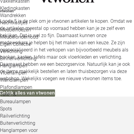
Vakkenkasten
Kledingkasten
vtwonen
Wandrekken
Loods 5 is de plek om je vtwonen artikelen te kopen. Omdat we
Nachtkastjes
de artikelen meestal op voorraad hebben kan je ze zelf even
Meubelhoezen
bekijken. Dat is wel zo fijn. Daarnaast kunnen onze
Meubelonderhoud
medewerkers je helpen bij het maken van een keuze. Ze zijn
Eigen Collectie
gespecialiseerd in het verkopen van bijvoorbeeld meubels als
Verlichting
banken, kasten, tafels maar ook vloerkleden en verlichting.
Binnenverlichting
Daarnaast hebben we een bezorgservice. Natuurlijk kan je ook
Hanglampen
de items makkelijk bestellen en laten thuisbezorgen via deze
Vloerlampen
webshop. Wekelijks voegen we nieuwe vtwonen items toe.
Wandlampen
Plafondlampen
Bekijk alles van vtwonen
Tafel- &
Bureaulampen
Spots
Railverlichting
Buitenverlichting
Hanglampen voor