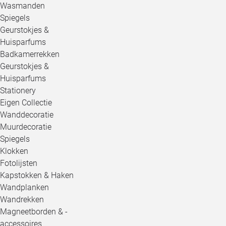
Wasmanden
Spiegels
Geurstokjes &
Huisparfums
Badkamerrekken
Geurstokjes &
Huisparfums
Stationery
Eigen Collectie
Wanddecoratie
Muurdecoratie
Spiegels
Klokken
Fotolijsten
Kapstokken & Haken
Wandplanken
Wandrekken
Magneetborden & -
accessoires