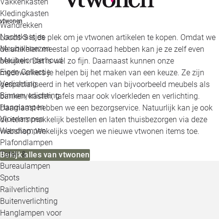
Vakkenkasten
Kledingkasten
vtwonen
Wandrekken
Nachtkastjes
Loods 5 is de plek om je vtwonen artikelen te kopen. Omdat we
Meubelhoezen
de artikelen meestal op voorraad hebben kan je ze zelf even
Meubelonderhoud
bekijken. Dat is wel zo fijn. Daarnaast kunnen onze
Eigen Collectie
medewerkers je helpen bij het maken van een keuze. Ze zijn
Verlichting
gespecialiseerd in het verkopen van bijvoorbeeld meubels als
Binnenverlichting
banken, kasten, tafels maar ook vloerkleden en verlichting.
Hanglampen
Daarnaast hebben we een bezorgservice. Natuurlijk kan je ook
Vloerlampen
de items makkelijk bestellen en laten thuisbezorgen via deze
Wandlampen
webshop. Wekelijks voegen we nieuwe vtwonen items toe.
Plafondlampen
Tafel- &
Bekijk alles van vtwonen
Bureaulampen
Spots
Railverlichting
Buitenverlichting
Hanglampen voor