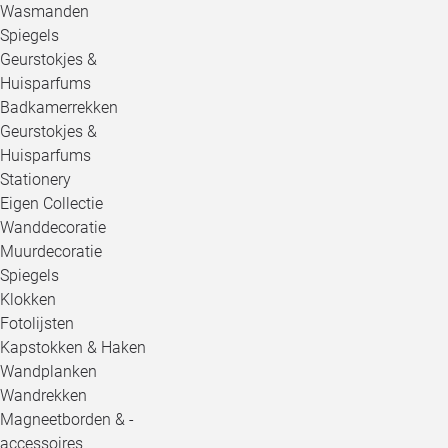
Wasmanden
Spiegels
Geurstokjes &
Huisparfums
Badkamerrekken
Geurstokjes &
Huisparfums
Stationery
Eigen Collectie
Wanddecoratie
Muurdecoratie
Spiegels
Klokken
Fotolijsten
Kapstokken & Haken
Wandplanken
Wandrekken
Magneetborden & -
accessoires