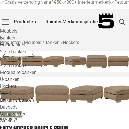
Gratis verzending vanaf €50
300+ interieurmerken
Retour
Producten
Ruimtes
Merken
Inspiratie
Meubels
Banken
Producten
/
Meubels
/
Banken
/
Hockers
Hoekbanken
Pagina
2-zitsbanken
3-zitsbanken
4-zitsbanken
Winke
Modulaire banken
U-banken
Klant
Hockers
Hal- &
Veelg
Eetkamerbanken
Daybeds
Openin
Slaapbanken
Alleen online
Loo
VTWONEN
Stoelen
Lazy hocker boucle bruin
Eetkamerstoelen