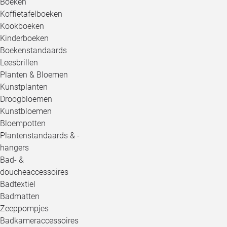
Boeken
Koffietafelboeken
Kookboeken
Kinderboeken
Boekenstandaards
Leesbrillen
Planten & Bloemen
Kunstplanten
Droogbloemen
Kunstbloemen
Bloempotten
Plantenstandaards & -
hangers
Bad- &
doucheaccessoires
Badtextiel
Badmatten
Zeeppompjes
Badkameraccessoires