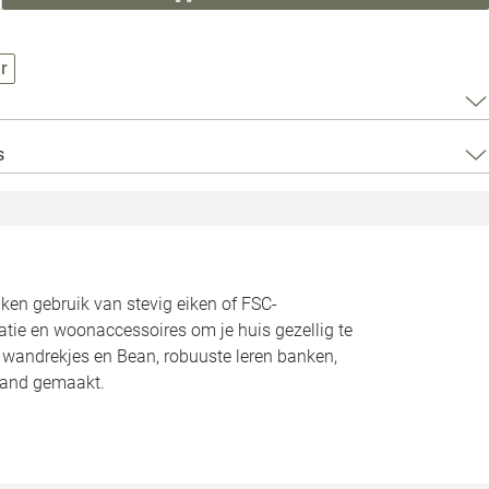
Loods 5 Za
Loods 5 Gara
r
Alle openingst
s
n gebruik van stevig eiken of FSC-
atie en woonaccessoires om je huis gezellig te
n wandrekjes en Bean, robuuste leren banken,
land gemaakt.