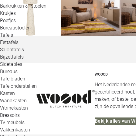
Barkrukken & -stoelen
Krukjes
Poefjes
Bureaustoelen
Tafels
Eettafels
Salontafels
Bijzettafels
Sidetables
Bureaus
WOOOD
Tafelbladen
Het Nederlandse me
Tafelonderstellen
gecertificeerd hout
Kasten
maken, of bestel de
Wandkasten
zijn de opvallende
Vitrinekasten
Dressoirs
Bekijk alles van
Tv meubels
Vakkenkasten