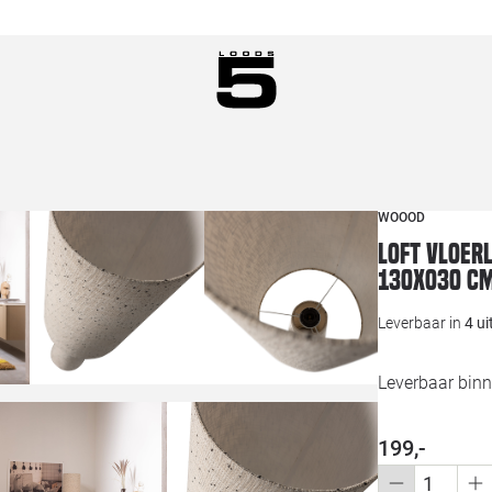
WOOOD
Loft vloer
130xo30 c
Leverbaar in
4 u
Leverbaar bin
199,-