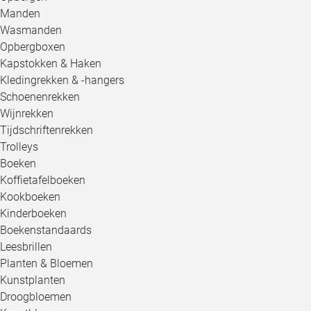
Manden
Wasmanden
Opbergboxen
Kapstokken & Haken
Kledingrekken & -hangers
Schoenenrekken
Wijnrekken
Tijdschriftenrekken
Trolleys
Boeken
Koffietafelboeken
Kookboeken
Kinderboeken
Boekenstandaards
Leesbrillen
Planten & Bloemen
Kunstplanten
Droogbloemen