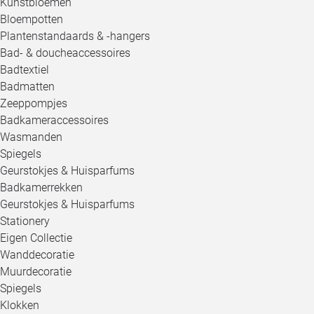
Kunstbloemen
Bloempotten
Plantenstandaards & -hangers
Bad- & doucheaccessoires
Badtextiel
Badmatten
Zeeppompjes
Badkameraccessoires
Wasmanden
Spiegels
Geurstokjes & Huisparfums
Badkamerrekken
Geurstokjes & Huisparfums
Stationery
Eigen Collectie
Wanddecoratie
Muurdecoratie
Spiegels
Klokken