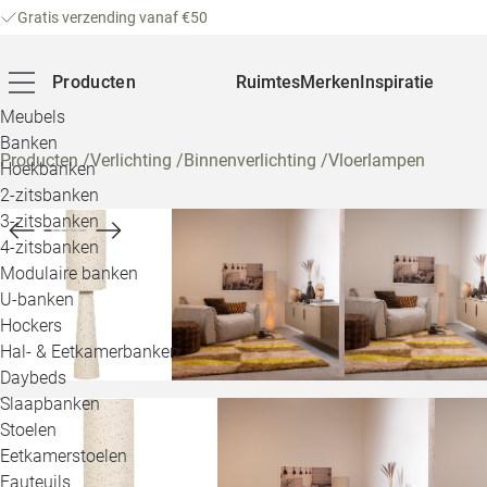
Gratis verzending vanaf €50
Producten
Ruimtes
Merken
Inspiratie
Meubels
Banken
Producten
/
Verlichting
/
Binnenverlichting
/
Vloerlampen
Hoekbanken
2-zitsbanken
3-zitsbanken
4-zitsbanken
Modulaire banken
U-banken
Hockers
Hal- & Eetkamerbanken
Daybeds
Slaapbanken
Stoelen
Eetkamerstoelen
Fauteuils