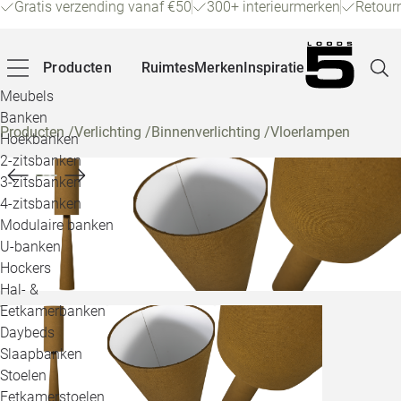
Gratis verzending vanaf €50
300+ interieurmerken
Retour
Producten
Ruimtes
Merken
Inspiratie
Meubels
Banken
Producten
/
Verlichting
/
Binnenverlichting
/
Vloerlampen
Hoekbanken
Pagina
2-zitsbanken
3-zitsbanken
4-zitsbanken
Winke
Modulaire banken
U-banken
Klant
Hockers
Hal- &
Veelg
Eetkamerbanken
Daybeds
Openin
Slaapbanken
Loo
Stoelen
Eetkamerstoelen