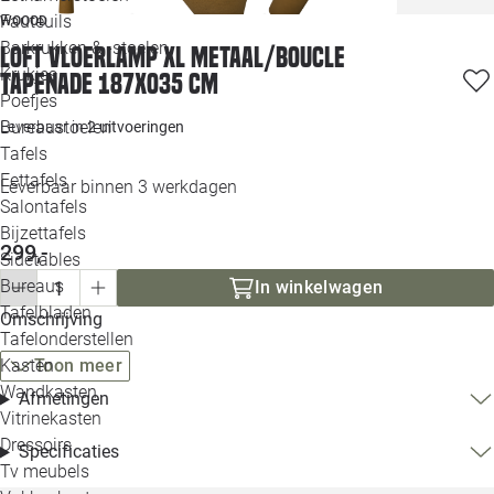
Loo
Fauteuils
WOOOD
Barkrukken & -stoelen
Loft vloerlamp xl metaal/boucle
Krukjes
Loo
tapenade 187xo35 cm
Poefjes
Bureaustoelen
Leverbaar in
2 uitvoeringen
Loo
Tafels
Eettafels
Leverbaar binnen 3 werkdagen
Loo
Salontafels
Bijzettafels
Loo
299,-
Sidetables
(out
Bureaus
In winkelwagen
Tafelbladen
Omschrijving
Alle 
Tafelonderstellen
Kasten
Toon meer
Wandkasten
Afmetingen
Vitrinekasten
Dressoirs
Specificaties
Tv meubels