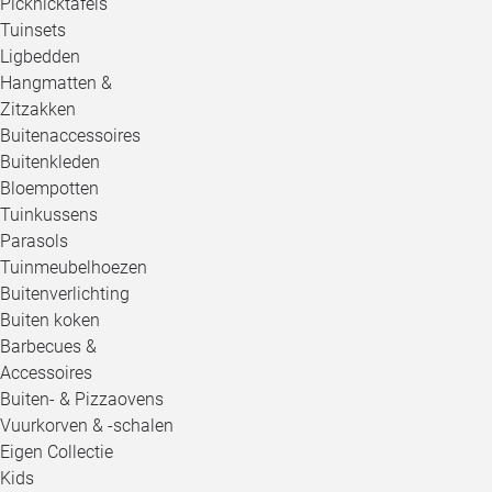
Picknicktafels
Tuinsets
Ligbedden
Hangmatten &
Zitzakken
Buitenaccessoires
Buitenkleden
Bloempotten
Tuinkussens
Parasols
Tuinmeubelhoezen
Buitenverlichting
Buiten koken
Barbecues &
Accessoires
Buiten- & Pizzaovens
Vuurkorven & -schalen
Eigen Collectie
Kids