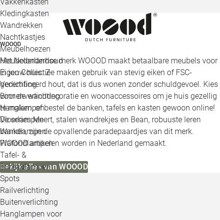
Vakkenkasten
Kledingkasten
Wandrekken
Nachtkastjes
WOOOD
Meubelhoezen
Meubelonderhoud
Het Nederlandse merk WOOOD maakt betaalbare meubels voor
Eigen Collectie
in jouw huis. Ze maken gebruik van stevig eiken of FSC-
Verlichting
gecertificeerd hout, dat is dus wonen zonder schuldgevoel. Kies
Binnenverlichting
voor de wanddecoratie en woonaccessoires om je huis gezellig
Hanglampen
te maken, of bestel de banken, tafels en kasten gewoon online!
Vloerlampen
De series Meert, stalen wandrekjes en Bean, robuuste leren
Wandlampen
banken, zijn de opvallende paradepaardjes van dit merk.
Plafondlampen
WOOOD artikelen worden in Nederland gemaakt.
Tafel- &
Bureaulampen
Bekijk alles van WOOOD
Spots
Railverlichting
Buitenverlichting
Hanglampen voor