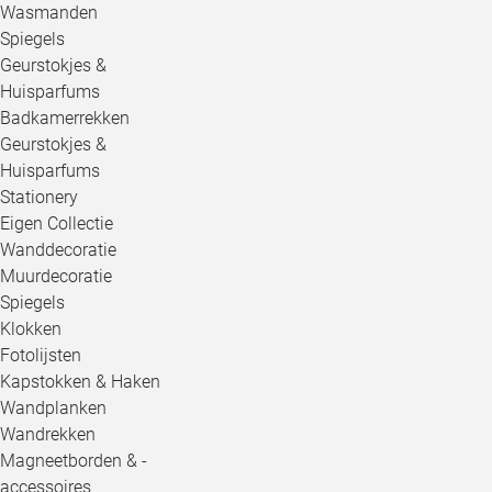
Wasmanden
Spiegels
Geurstokjes &
Huisparfums
Badkamerrekken
Geurstokjes &
Huisparfums
Stationery
Eigen Collectie
Wanddecoratie
Muurdecoratie
Spiegels
Klokken
Fotolijsten
Kapstokken & Haken
Wandplanken
Wandrekken
Magneetborden & -
accessoires