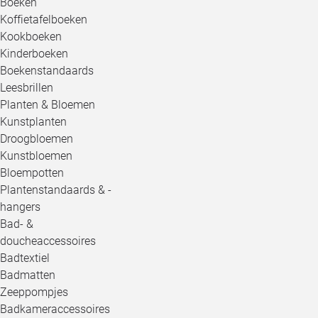
Boeken
Koffietafelboeken
Kookboeken
Kinderboeken
Boekenstandaards
Leesbrillen
Planten & Bloemen
Kunstplanten
Droogbloemen
Kunstbloemen
Bloempotten
Plantenstandaards & -
hangers
Bad- &
doucheaccessoires
Badtextiel
Badmatten
Zeeppompjes
Badkameraccessoires