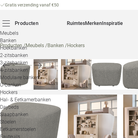
Gratis verzending vanaf €50
Producten
Ruimtes
Merken
Inspiratie
Meubels
Banken
Producten
/
Meubels
/
Banken
/
Hockers
Hoekbanken
2-zitsbanken
3-zitsbanken
4-zitsbanken
Modulaire banken
U-banken
Hockers
Hal- & Eetkamerbanken
Daybeds
Slaapbanken
Stoelen
Eetkamerstoelen
Fauteuils