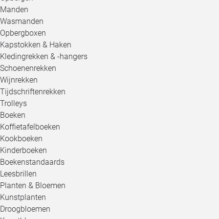
Manden
Wasmanden
Opbergboxen
Kapstokken & Haken
Kledingrekken & -hangers
Schoenenrekken
Wijnrekken
Tijdschriftenrekken
Trolleys
Boeken
Koffietafelboeken
Kookboeken
Kinderboeken
Boekenstandaards
Leesbrillen
Planten & Bloemen
Kunstplanten
Droogbloemen