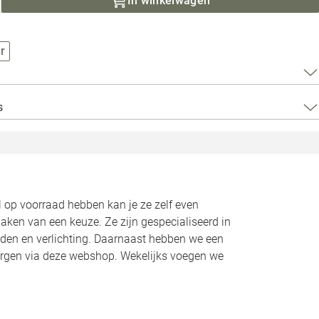
In winkelwagen
Loods 5 Za
Loods 5 Gara
r
Alle openingst
s
l op voorraad hebben kan je ze zelf even
maken van een keuze. Ze zijn gespecialiseerd in
eden en verlichting. Daarnaast hebben we een
ezorgen via deze webshop. Wekelijks voegen we