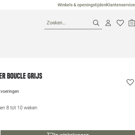
Winkels & openingstijden
Klantenservice
Zoeken…
Openingstijden
Pagina suggesties
Loods 5 Ame
er boucle grijs
Winkels
Loods 5 Dui
itvoeringen
Klantenservice
Loods 5 Maas
en 8 tot 10 weken
Veelgestelde vragen
Loods 5 Slie