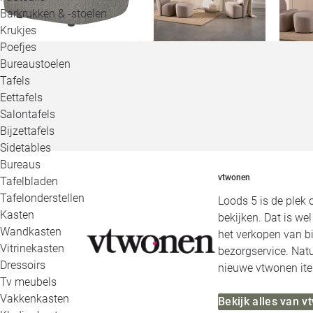
Barkrukken & -stoelen
Krukjes
Poefjes
Bureaustoelen
Tafels
Eettafels
Salontafels
Bijzettafels
Sidetables
Bureaus
vtwonen
Tafelbladen
Tafelonderstellen
Loods 5 is de plek 
Kasten
bekijken. Dat is we
Wandkasten
het verkopen van b
Vitrinekasten
bezorgservice. Natu
Dressoirs
nieuwe vtwonen ite
Tv meubels
Vakkenkasten
Bekijk alles van 