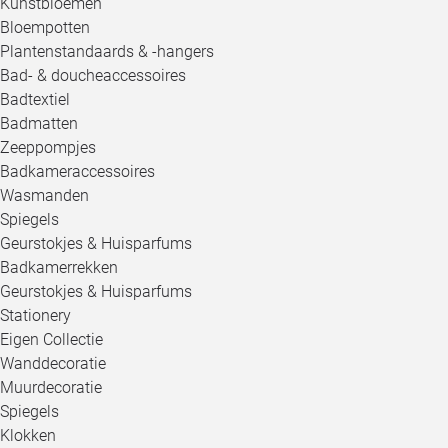
Kunstbloemen
Bloempotten
Plantenstandaards & -hangers
Bad- & doucheaccessoires
Badtextiel
Badmatten
Zeeppompjes
Badkameraccessoires
Wasmanden
Spiegels
Geurstokjes & Huisparfums
Badkamerrekken
Geurstokjes & Huisparfums
Stationery
Eigen Collectie
Wanddecoratie
Muurdecoratie
Spiegels
Klokken