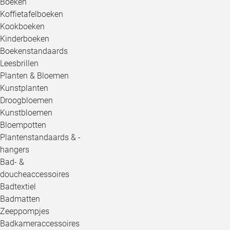
Boeken
Koffietafelboeken
Kookboeken
Kinderboeken
Boekenstandaards
Leesbrillen
Planten & Bloemen
Kunstplanten
Droogbloemen
Kunstbloemen
Bloempotten
Plantenstandaards & -
hangers
Bad- &
doucheaccessoires
Badtextiel
Badmatten
Zeeppompjes
Badkameraccessoires