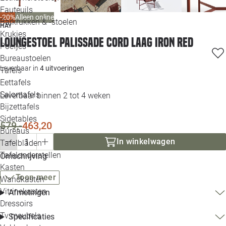
Loo
Fauteuils
-20%
Alleen online
Barkrukken & -stoelen
HAY
Krukjes
Loo
Loungestoel Palissade Cord laag iron red
Poefjes
Bureaustoelen
Loo
Leverbaar in
4 uitvoeringen
Tafels
Eettafels
Loo
Salontafels
Leverbaar binnen 2 tot 4 weken
Bijzettafels
Loo
Sidetables
579,-
463,20
Bureaus
In winkelwagen
Tafelbladen
Alle 
Tafelonderstellen
Omschrijving
Kasten
Toon meer
Wandkasten
Vitrinekasten
Afmetingen
Dressoirs
Tv meubels
Specificaties