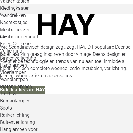
Vakkenkasten
Kledingkasten
Wandrekken
Nachtkastjes
Meubelhoezen
Meubelonderhoud
HAY
Eigen Collectie
Wie Scandinavisch design zegt, zegt HAY. Dit populaire Deense
Verlichting
label laat zich graag inspireren door vintage Deens design en
Binnenverlichting
voegt er de technologie en trends van nu aan toe. Inmiddels
Hanglampen
biedt HAY een complete wooncollectie; meubelen, verlichting,
Vloerlampen
kleden, woontextiel en accessoires.
Wandlampen
Plafondlampen
Bekijk alles van HAY
Tafel- &
Bureaulampen
Spots
Railverlichting
Buitenverlichting
Hanglampen voor