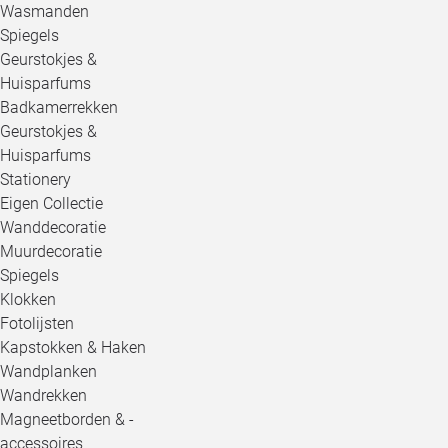
Wasmanden
Spiegels
Geurstokjes &
Huisparfums
Badkamerrekken
Geurstokjes &
Huisparfums
Stationery
Eigen Collectie
Wanddecoratie
Muurdecoratie
Spiegels
Klokken
Fotolijsten
Kapstokken & Haken
Wandplanken
Wandrekken
Magneetborden & -
accessoires