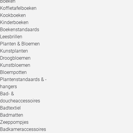
Boeken
Koffietafelboeken
Kookboeken
Kinderboeken
Boekenstandaards
Leesbrillen
Planten & Bloemen
Kunstplanten
Droogbloemen
Kunstbloemen
Bloempotten
Plantenstandaards & -
hangers
Bad- &
doucheaccessoires
Badtextiel
Badmatten
Zeeppompjes
Badkameraccessoires