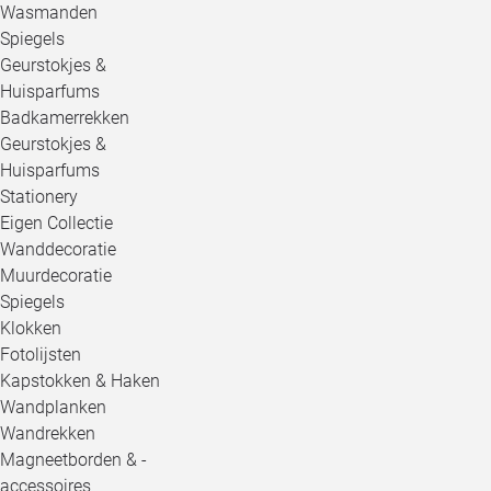
Wasmanden
Spiegels
Geurstokjes &
Huisparfums
Badkamerrekken
Geurstokjes &
Huisparfums
Stationery
Eigen Collectie
Wanddecoratie
Muurdecoratie
Spiegels
Klokken
Fotolijsten
Kapstokken & Haken
Wandplanken
Wandrekken
Magneetborden & -
accessoires