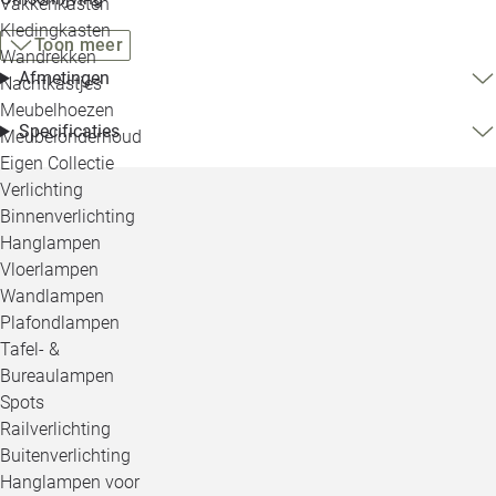
Vakkenkasten
Kledingkasten
Toon meer
Wandrekken
Afmetingen
Nachtkastjes
Meubelhoezen
Specificaties
Meubelonderhoud
Eigen Collectie
Verlichting
Binnenverlichting
Hanglampen
Vloerlampen
Wandlampen
Plafondlampen
Tafel- &
Bureaulampen
Spots
Railverlichting
Buitenverlichting
Hanglampen voor