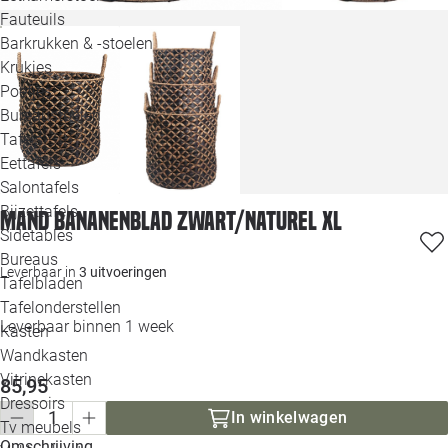
Loo
Fauteuils
Barkrukken & -stoelen
Krukjes
Loo
Poefjes
Bureaustoelen
Loo
Tafels
Eettafels
Loo
Salontafels
Bijzettafels
Loo
Mand Bananenblad zwart/naturel XL
Sidetables
(out
Bureaus
Leverbaar in
3 uitvoeringen
Tafelbladen
Alle 
Tafelonderstellen
Leverbaar binnen 1 week
Kasten
Wandkasten
Vitrinekasten
85,95
Dressoirs
In winkelwagen
Tv meubels
Omschrijving