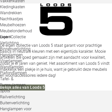
Vakkenkasten
Kledingkasten
Wandrekken
Nachtkastjes
Meubelhoezen
Meubelonderhoud
Eigen Collectie
Loods 5
Verlichting
De eigen collectie van Loods 5 staat garant voor prachtige
Binnenverlichting
basics in neutrale kleuren met een eigentijds karakter. Mooie
Hanglampen
artikelen die goed gemaakt zijn met aandacht voor kwaliteit,
Vloerlampen
zodat je er jaren van geniet. Het assortiment van Loods 5 vindt
Wandlampen
makkelijk een plekje in je huis, want je gebruikt deze meubels
Plafondlampen
en woonaccessoires iedere dag!
Tafel- &
Bureaulampen
Bekijk alles van Loods 5
Spots
Railverlichting
Buitenverlichting
Hanglampen voor