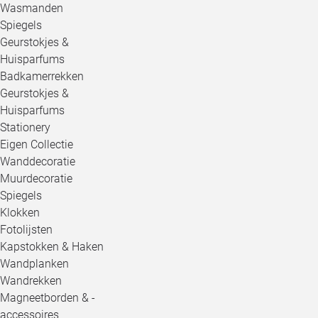
Wasmanden
Spiegels
Geurstokjes &
Huisparfums
Badkamerrekken
Geurstokjes &
Huisparfums
Stationery
Eigen Collectie
Wanddecoratie
Muurdecoratie
Spiegels
Klokken
Fotolijsten
Kapstokken & Haken
Wandplanken
Wandrekken
Magneetborden & -
accessoires