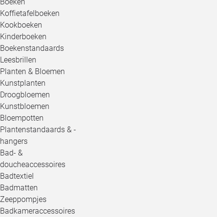
Boeken
Koffietafelboeken
Kookboeken
Kinderboeken
Boekenstandaards
Leesbrillen
Planten & Bloemen
Kunstplanten
Droogbloemen
Kunstbloemen
Bloempotten
Plantenstandaards & -
hangers
Bad- &
doucheaccessoires
Badtextiel
Badmatten
Zeeppompjes
Badkameraccessoires