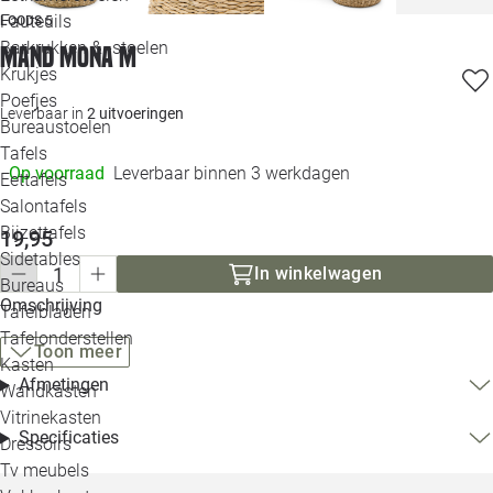
Loo
Fauteuils
LOODS 5
Barkrukken & -stoelen
Mand Mona M
Krukjes
Loo
Poefjes
Leverbaar in
2 uitvoeringen
Bureaustoelen
Loo
Tafels
Op voorraad
Leverbaar binnen 3 werkdagen
Eettafels
Loo
Salontafels
Bijzettafels
Loo
19,95
Sidetables
(out
In winkelwagen
Bureaus
Omschrijving
Tafelbladen
Alle 
Tafelonderstellen
Toon meer
Kasten
Afmetingen
Wandkasten
Vitrinekasten
Specificaties
Dressoirs
Tv meubels