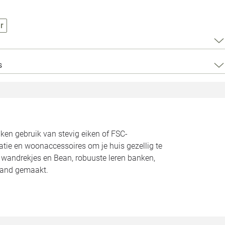
Loods 5 Za
r
Loods 5 Gara
Alle openingst
s
n gebruik van stevig eiken of FSC-
atie en woonaccessoires om je huis gezellig te
n wandrekjes en Bean, robuuste leren banken,
land gemaakt.