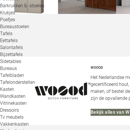
Barkrukken & -stoelen
Krukjes
Poefjes
Bureaustoelen
Tafels
Eettafels
Salontafels
Bijzettafels
Sidetables
Bureaus
WOOOD
Tafelbladen
Het Nederlandse me
Tafelonderstellen
gecertificeerd hout
Kasten
maken, of bestel de
Wandkasten
zijn de opvallende
Vitrinekasten
Dressoirs
Bekijk alles van
Tv meubels
Vakkenkasten