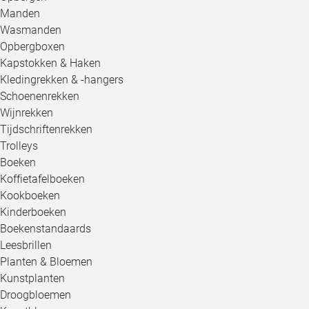
Manden
Wasmanden
Opbergboxen
Kapstokken & Haken
Kledingrekken & -hangers
Schoenenrekken
Wijnrekken
Tijdschriftenrekken
Trolleys
Boeken
Koffietafelboeken
Kookboeken
Kinderboeken
Boekenstandaards
Leesbrillen
Planten & Bloemen
Kunstplanten
Droogbloemen