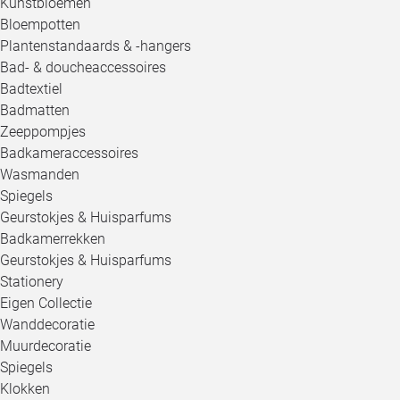
Kunstbloemen
Bloempotten
Plantenstandaards & -hangers
Bad- & doucheaccessoires
Badtextiel
Badmatten
Zeeppompjes
Badkameraccessoires
Wasmanden
Spiegels
Geurstokjes & Huisparfums
Badkamerrekken
Geurstokjes & Huisparfums
Stationery
Eigen Collectie
Wanddecoratie
Muurdecoratie
Spiegels
Klokken