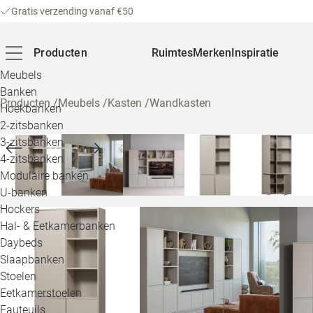
Gratis verzending vanaf €50
Producten
Ruimtes
Merken
Inspiratie
Meubels
Banken
Producten
/
Meubels
/
Kasten
/
Wandkasten
Hoekbanken
2-zitsbanken
3-zitsbanken
4-zitsbanken
Modulaire banken
U-banken
Hockers
Hal- & Eetkamerbanken
Daybeds
Slaapbanken
Stoelen
Eetkamerstoelen
Fauteuils