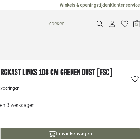
Winkels & openingstijden
Klantenservice
Zoeken…
Openingstijden
rgkast links 108 cm grenen dust [fsc]
Pagina suggesties
Loods 5 Ame
itvoeringen
Winkels
Loods 5 Dui
nen 3 werkdagen
Klantenservice
Loods 5 Maas
Veelgestelde vragen
Loods 5 Slie
In winkelwagen