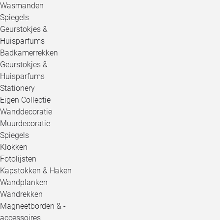
Wasmanden
Spiegels
Geurstokjes &
Huisparfums
Badkamerrekken
Geurstokjes &
Huisparfums
Stationery
Eigen Collectie
Wanddecoratie
Muurdecoratie
Spiegels
Klokken
Fotolijsten
Kapstokken & Haken
Wandplanken
Wandrekken
Magneetborden & -
accessoires