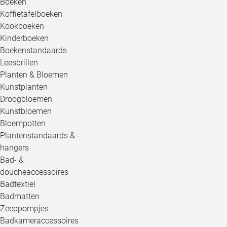
Boeken
Koffietafelboeken
Kookboeken
Kinderboeken
Boekenstandaards
Leesbrillen
Planten & Bloemen
Kunstplanten
Droogbloemen
Kunstbloemen
Bloempotten
Plantenstandaards & -
hangers
Bad- &
doucheaccessoires
Badtextiel
Badmatten
Zeeppompjes
Badkameraccessoires