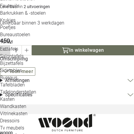
Loo
Fauteuils
Leverbaar in
2 uitvoeringen
Barkrukken & -stoelen
Krukjes
Loo
Leverbaar binnen 3 werkdagen
Poefjes
Bureaustoelen
Loo
450,-
Tafels
Eettafels
In winkelwagen
Loo
Salontafels
Omschrijving
Bijzettafels
Loo
Sidetables
Toon meer
Bureaus
Afmetingen
Tafelbladen
Alle 
Tafelonderstellen
Specificaties
Kasten
Wandkasten
Vitrinekasten
Dressoirs
Tv meubels
WOOOD