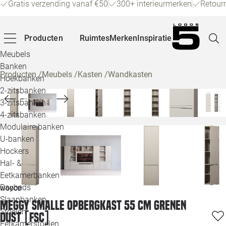
Gratis verzending vanaf €50
300+ interieurmerken
Retour
Producten
Ruimtes
Merken
Inspiratie
Meubels
Banken
Producten
/
Meubels
/
Kasten
/
Wandkasten
Hoekbanken
Pagina
2-zitsbanken
3-zitsbanken
4-zitsbanken
Winke
Modulaire banken
U-banken
Klant
Hockers
Hal- &
Veelg
Eetkamerbanken
Daybeds
WOOOD
Openin
Slaapbanken
Meggy smalle opbergkast 55 cm grenen
Loo
Stoelen
dust [fsc]
Eetkamerstoelen