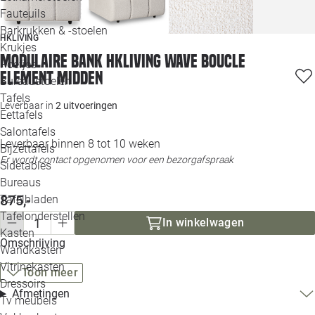
Loo
Fauteuils
Barkrukken & -stoelen
HKLIVING
Krukjes
Loo
Modulaire bank HKliving Wave Boucle
Poefjes
element midden
Bureaustoelen
Loo
Tafels
Leverbaar in
2 uitvoeringen
Eettafels
Loo
Salontafels
Leverbaar binnen 8 tot 10 weken
Bijzettafels
Loo
Er wordt contact opgenomen voor een bezorgafspraak
Sidetables
(out
Bureaus
875,-
Tafelbladen
Alle 
Tafelonderstellen
In winkelwagen
Kasten
Omschrijving
Wandkasten
Vitrinekasten
Toon meer
Dressoirs
Afmetingen
Tv meubels