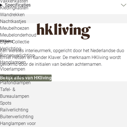
Vakkenkasten
Specificaties
Kledingkasten
Wandrekken
Nachtkastjes
Meubelhoezen
Meubelonderhoud
HKliving
Eigen Collectie
Verlichting
Een werelds interieurmerk, opgericht door het Nederlandse duo
Binnenverlichting
Emiel Hetsen en Sander Klaver. De merknaam HKliving wordt
Hanglampen
gevormd door de initialen van beiden achternamen.
Vloerlampen
Wandlampen
Bekijk alles van HKliving
Plafondlampen
Tafel- &
Bureaulampen
Spots
Railverlichting
Buitenverlichting
Hanglampen voor