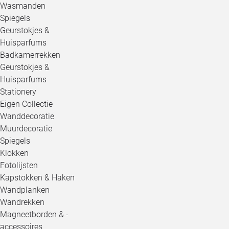
Wasmanden
Spiegels
Geurstokjes &
Huisparfums
Badkamerrekken
Geurstokjes &
Huisparfums
Stationery
Eigen Collectie
Wanddecoratie
Muurdecoratie
Spiegels
Klokken
Fotolijsten
Kapstokken & Haken
Wandplanken
Wandrekken
Magneetborden & -
accessoires