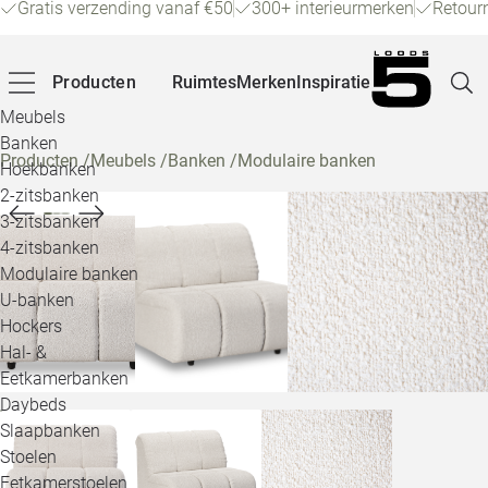
Gratis verzending vanaf €50
300+ interieurmerken
Retour
Producten
Ruimtes
Merken
Inspiratie
Meubels
Banken
Producten
/
Meubels
/
Banken
/
Modulaire banken
Hoekbanken
Pagina
2-zitsbanken
3-zitsbanken
4-zitsbanken
Winke
Modulaire banken
U-banken
Klant
Hockers
Hal- &
Veelg
Eetkamerbanken
Daybeds
Openin
Slaapbanken
Loo
Stoelen
Eetkamerstoelen