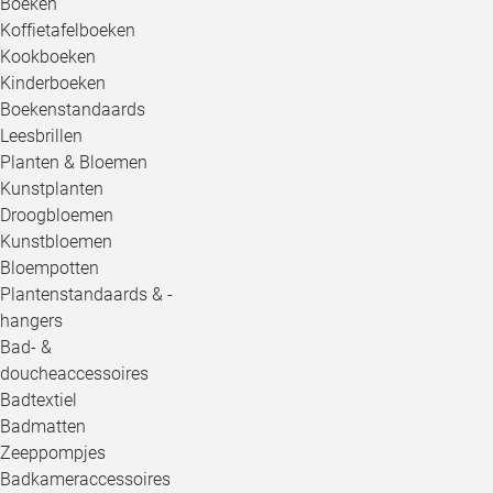
Boeken
Koffietafelboeken
Kookboeken
Kinderboeken
Boekenstandaards
Leesbrillen
Planten & Bloemen
Kunstplanten
Droogbloemen
Kunstbloemen
Bloempotten
Plantenstandaards & -
hangers
Bad- &
doucheaccessoires
Badtextiel
Badmatten
Zeeppompjes
Badkameraccessoires