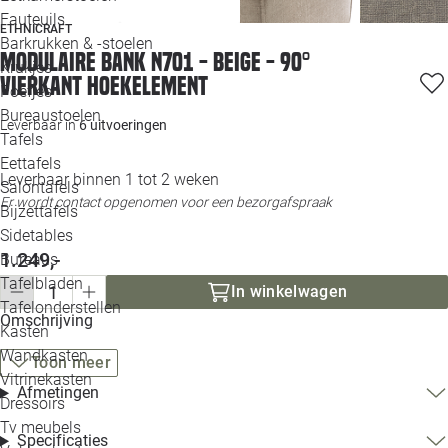
Loo
Fauteuils
ETHNICRAFT
Barkrukken & -stoelen
Modulaire bank N701 - beige - 90°
Krukjes
Loo
vierkant hoekelement
Poefjes
Bureaustoelen
Loo
Leverbaar in
6 uitvoeringen
Tafels
Eettafels
Loo
Leverbaar binnen 1 tot 2 weken
Salontafels
Er wordt contact opgenomen voor een bezorgafspraak
Bijzettafels
Loo
Sidetables
1.249,-
Bureaus
Tafelbladen
In winkelwagen
Alle 
Tafelonderstellen
Omschrijving
Kasten
Wandkasten
Toon meer
Vitrinekasten
Afmetingen
Dressoirs
Tv meubels
Specificaties