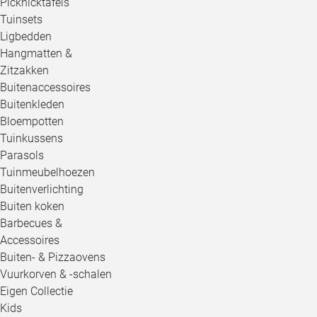
Picknicktafels
Tuinsets
Ligbedden
Hangmatten &
Zitzakken
Buitenaccessoires
Buitenkleden
Bloempotten
Tuinkussens
Parasols
Tuinmeubelhoezen
Buitenverlichting
Buiten koken
Barbecues &
Accessoires
Buiten- & Pizzaovens
Vuurkorven & -schalen
Eigen Collectie
Kids