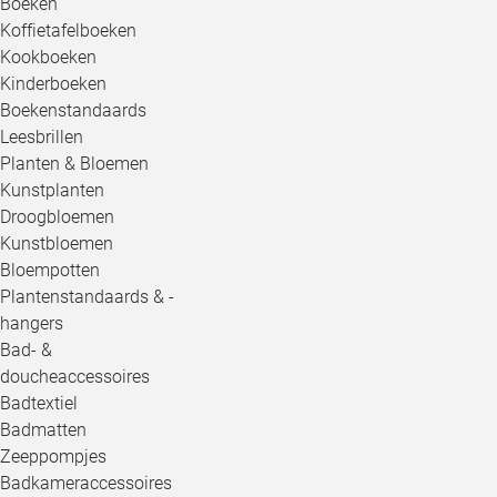
Boeken
Koffietafelboeken
Kookboeken
Kinderboeken
Boekenstandaards
Leesbrillen
Planten & Bloemen
Kunstplanten
Droogbloemen
Kunstbloemen
Bloempotten
Plantenstandaards & -
hangers
Bad- &
doucheaccessoires
Badtextiel
Badmatten
Zeeppompjes
Badkameraccessoires