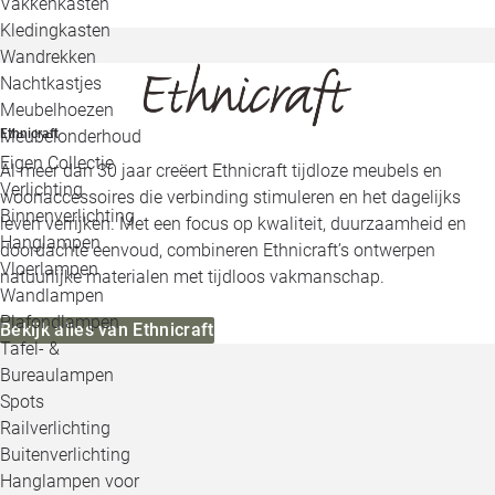
Vakkenkasten
Kledingkasten
Wandrekken
Nachtkastjes
Meubelhoezen
Meubelonderhoud
Ethnicraft
Eigen Collectie
Al meer dan 30 jaar creëert Ethnicraft tijdloze meubels en
Verlichting
woonaccessoires die verbinding stimuleren en het dagelijks
Binnenverlichting
leven verrijken. Met een focus op kwaliteit, duurzaamheid en
Hanglampen
doordachte eenvoud, combineren Ethnicraft’s ontwerpen
Vloerlampen
natuurlijke materialen met tijdloos vakmanschap.
Wandlampen
Plafondlampen
Bekijk alles van Ethnicraft
Tafel- &
Bureaulampen
Spots
Railverlichting
Buitenverlichting
Hanglampen voor