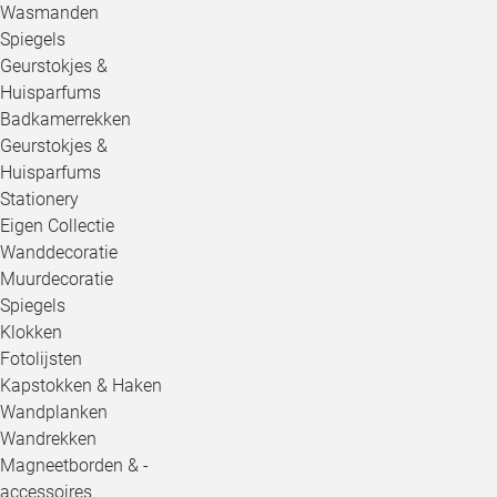
Wasmanden
Spiegels
Geurstokjes &
Huisparfums
Badkamerrekken
Geurstokjes &
Huisparfums
Stationery
Eigen Collectie
Wanddecoratie
Muurdecoratie
Spiegels
Klokken
Fotolijsten
Kapstokken & Haken
Wandplanken
Wandrekken
Magneetborden & -
accessoires