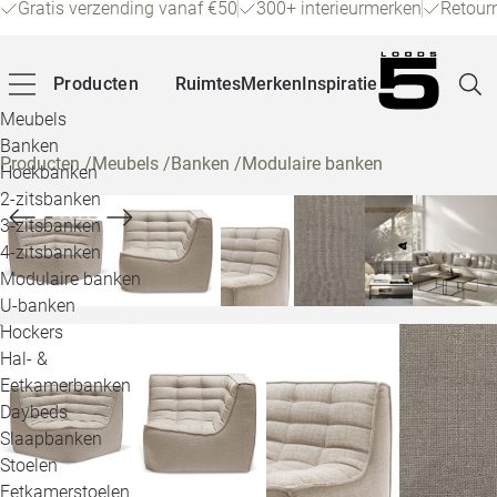
Gratis verzending vanaf €50
300+ interieurmerken
Retour
Producten
Ruimtes
Merken
Inspiratie
Meubels
Banken
Producten
/
Meubels
/
Banken
/
Modulaire banken
Hoekbanken
Pagina
2-zitsbanken
3-zitsbanken
4-zitsbanken
Winke
Modulaire banken
U-banken
Klant
Hockers
Hal- &
Veelg
Eetkamerbanken
Daybeds
Openin
Slaapbanken
Loo
Stoelen
Eetkamerstoelen