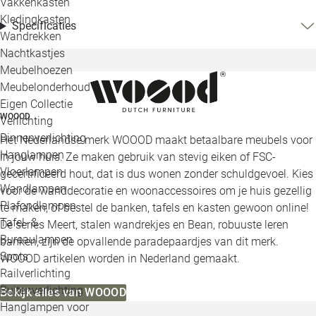
Vakkenkasten
Kledingkasten
Specificaties
Wandrekken
Nachtkastjes
Meubelhoezen
Meubelonderhoud
Eigen Collectie
WOOOD
Verlichting
Binnenverlichting
Het Nederlandse merk WOOOD maakt betaalbare meubels voor
Hanglampen
in jouw huis. Ze maken gebruik van stevig eiken of FSC-
Vloerlampen
gecertificeerd hout, dat is dus wonen zonder schuldgevoel. Kies
Wandlampen
voor de wanddecoratie en woonaccessoires om je huis gezellig
Plafondlampen
te maken, of bestel de banken, tafels en kasten gewoon online!
Tafel- &
De series Meert, stalen wandrekjes en Bean, robuuste leren
Bureaulampen
banken, zijn de opvallende paradepaardjes van dit merk.
Spots
WOOOD artikelen worden in Nederland gemaakt.
Railverlichting
Buitenverlichting
Bekijk alles van WOOOD
Hanglampen voor