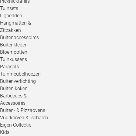
Picknicktafels
Tuinsets
Ligbedden
Hangmatten &
Zitzakken
Buitenaccessoires
Buitenkleden
Bloempotten
Tuinkussens
Parasols
Tuinmeubelhoezen
Buitenverlichting
Buiten koken
Barbecues &
Accessoires
Buiten- & Pizzaovens
Vuurkorven & -schalen
Eigen Collectie
Kids