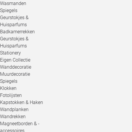
Wasmanden
Spiegels
Geurstokjes &
Huisparfums
Badkamerrekken
Geurstokjes &
Huisparfums
Stationery
Eigen Collectie
Wanddecoratie
Muurdecoratie
Spiegels
Klokken
Fotolijsten
Kapstokken & Haken
Wandplanken
Wandrekken
Magneetborden & -
accessoires