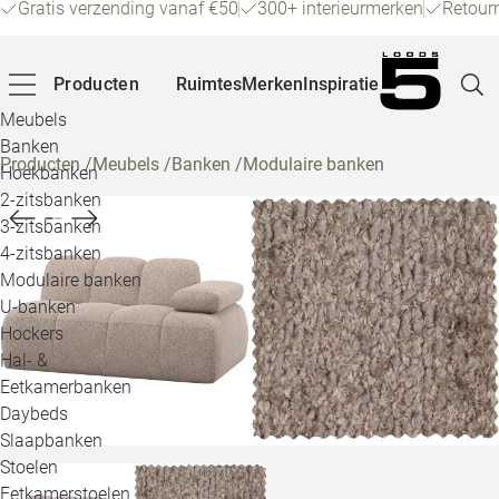
Gratis verzending vanaf €50
300+ interieurmerken
Retour
Producten
Ruimtes
Merken
Inspiratie
Meubels
Banken
Producten
/
Meubels
/
Banken
/
Modulaire banken
Hoekbanken
Pagina
2-zitsbanken
3-zitsbanken
4-zitsbanken
Winke
Modulaire banken
U-banken
Klant
Hockers
Hal- &
Veelg
Eetkamerbanken
Daybeds
Openin
Slaapbanken
Loo
Stoelen
Eetkamerstoelen