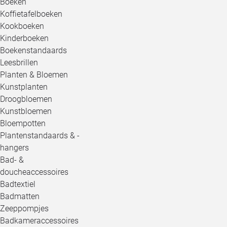
Boeken
Koffietafelboeken
Kookboeken
Kinderboeken
Boekenstandaards
Leesbrillen
Planten & Bloemen
Kunstplanten
Droogbloemen
Kunstbloemen
Bloempotten
Plantenstandaards & -
hangers
Bad- &
doucheaccessoires
Badtextiel
Badmatten
Zeeppompjes
Badkameraccessoires