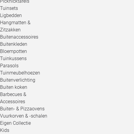
Picknicktafels
Tuinsets
Ligbedden
Hangmatten &
Zitzakken
Buitenaccessoires
Buitenkleden
Bloempotten
Tuinkussens
Parasols
Tuinmeubelhoezen
Buitenverlichting
Buiten koken
Barbecues &
Accessoires
Buiten- & Pizzaovens
Vuurkorven & -schalen
Eigen Collectie
Kids