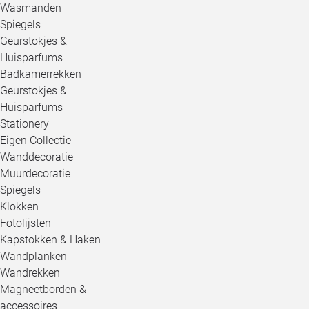
Wasmanden
Spiegels
Geurstokjes &
Huisparfums
Badkamerrekken
Geurstokjes &
Huisparfums
Stationery
Eigen Collectie
Wanddecoratie
Muurdecoratie
Spiegels
Klokken
Fotolijsten
Kapstokken & Haken
Wandplanken
Wandrekken
Magneetborden & -
accessoires