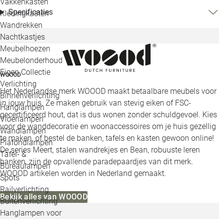
Vakkenkasten
Specificaties
Kledingkasten
Wandrekken
Nachtkastjes
Meubelhoezen
Meubelonderhoud
Eigen Collectie
WOOOD
Verlichting
Het Nederlandse merk WOOOD maakt betaalbare meubels voor
Binnenverlichting
in jouw huis. Ze maken gebruik van stevig eiken of FSC-
Hanglampen
gecertificeerd hout, dat is dus wonen zonder schuldgevoel. Kies
Vloerlampen
voor de wanddecoratie en woonaccessoires om je huis gezellig
Wandlampen
te maken, of bestel de banken, tafels en kasten gewoon online!
Plafondlampen
De series Meert, stalen wandrekjes en Bean, robuuste leren
Tafel- &
banken, zijn de opvallende paradepaardjes van dit merk.
Bureaulampen
WOOOD artikelen worden in Nederland gemaakt.
Spots
Railverlichting
Bekijk alles van WOOOD
Buitenverlichting
Hanglampen voor