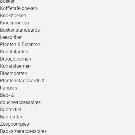
Boeken
Koffietafelboeken
Kookboeken
Kinderboeken
Boekenstandaards
Leesbrillen
Planten & Bloemen
Kunstplanten
Droogbloemen
Kunstbloemen
Bloempotten
Plantenstandaards & -
hangers
Bad- &
doucheaccessoires
Badtextiel
Badmatten
Zeeppompjes
Badkameraccessoires