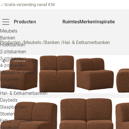
Gratis verzending vanaf €50
Producten
Ruimtes
Merken
Inspiratie
Meubels
Banken
Producten
/
Meubels
/
Banken
/
Hal- & Eetkamerbanken
Hoekbanken
2-zitsbanken
3-zitsbanken
4-zitsbanken
Modulaire banken
U-banken
Hockers
Hal- & Eetkamerbanken
Daybeds
Slaapbanken
Stoelen
Eetkamerstoelen
Fauteuils