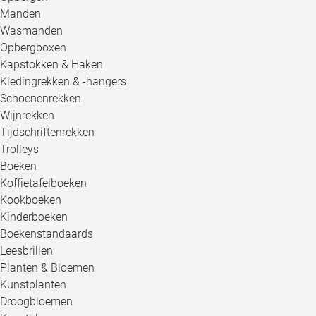
Manden
Wasmanden
Opbergboxen
Kapstokken & Haken
Kledingrekken & -hangers
Schoenenrekken
Wijnrekken
Tijdschriftenrekken
Trolleys
Boeken
Koffietafelboeken
Kookboeken
Kinderboeken
Boekenstandaards
Leesbrillen
Planten & Bloemen
Kunstplanten
Droogbloemen