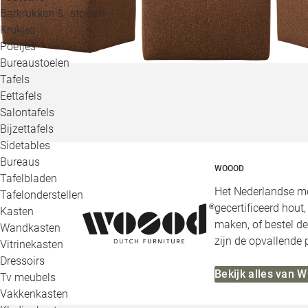
Barkrukken & -stoelen
Krukjes
Poefjes
Bureaustoelen
Tafels
Eettafels
Salontafels
Bijzettafels
Sidetables
Bureaus
WOOOD
Tafelbladen
Het Nederlandse me
Tafelonderstellen
gecertificeerd hout
Kasten
maken, of bestel de
Wandkasten
zijn de opvallende
Vitrinekasten
Dressoirs
Bekijk alles van
Tv meubels
Vakkenkasten