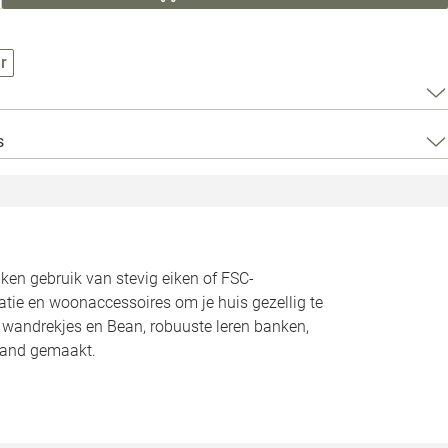
Loods 5 Za
Loods 5 Gara
r
Alle openingst
s
n gebruik van stevig eiken of FSC-
atie en woonaccessoires om je huis gezellig te
n wandrekjes en Bean, robuuste leren banken,
land gemaakt.