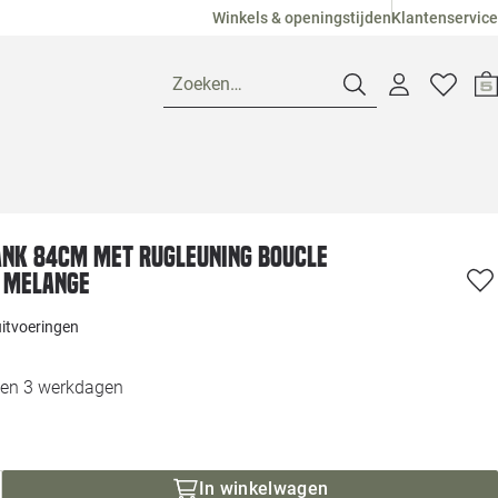
Winkels & openingstijden
Klantenservice
Zoeken…
Openingstijden
nk 84cm met rugleuning boucle
Pagina suggesties
Loods 5 Ame
 melange
Winkels
Loods 5 Dui
uitvoeringen
Klantenservice
Loods 5 Maas
nen 3 werkdagen
Veelgestelde vragen
Loods 5 Slie
In winkelwagen