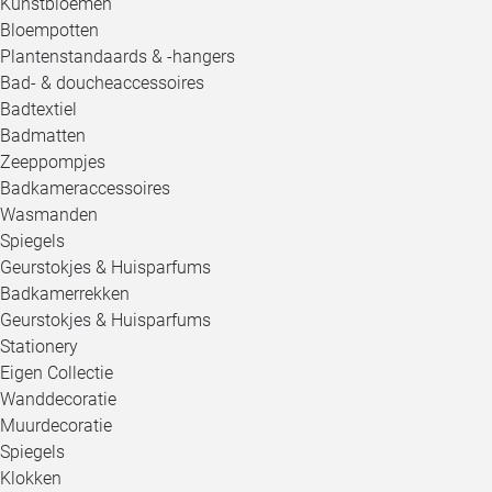
Kunstbloemen
Bloempotten
Plantenstandaards & -hangers
Bad- & doucheaccessoires
Badtextiel
Badmatten
Zeeppompjes
Badkameraccessoires
Wasmanden
Spiegels
Geurstokjes & Huisparfums
Badkamerrekken
Geurstokjes & Huisparfums
Stationery
Eigen Collectie
Wanddecoratie
Muurdecoratie
Spiegels
Klokken