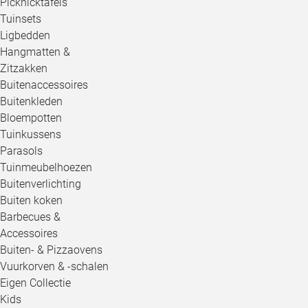
Picknicktafels
Tuinsets
Ligbedden
Hangmatten &
Zitzakken
Buitenaccessoires
Buitenkleden
Bloempotten
Tuinkussens
Parasols
Tuinmeubelhoezen
Buitenverlichting
Buiten koken
Barbecues &
Accessoires
Buiten- & Pizzaovens
Vuurkorven & -schalen
Eigen Collectie
Kids