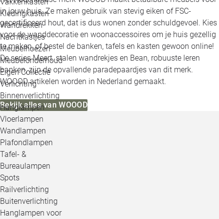
Vakkenkasten
in jouw huis. Ze maken gebruik van stevig eiken of FSC-
Kledingkasten
gecertificeerd hout, dat is dus wonen zonder schuldgevoel. Kies
Wandrekken
voor de wanddecoratie en woonaccessoires om je huis gezellig
Nachtkastjes
te maken, of bestel de banken, tafels en kasten gewoon online!
Meubelhoezen
De series Meert, stalen wandrekjes en Bean, robuuste leren
Meubelonderhoud
banken, zijn de opvallende paradepaardjes van dit merk.
Eigen Collectie
WOOOD artikelen worden in Nederland gemaakt.
Verlichting
Binnenverlichting
Bekijk alles van WOOOD
Hanglampen
Vloerlampen
Wandlampen
Plafondlampen
Tafel- &
Bureaulampen
Spots
Railverlichting
Buitenverlichting
Hanglampen voor