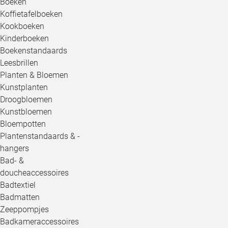
Boeken
Koffietafelboeken
Kookboeken
Kinderboeken
Boekenstandaards
Leesbrillen
Planten & Bloemen
Kunstplanten
Droogbloemen
Kunstbloemen
Bloempotten
Plantenstandaards & -
hangers
Bad- &
doucheaccessoires
Badtextiel
Badmatten
Zeeppompjes
Badkameraccessoires