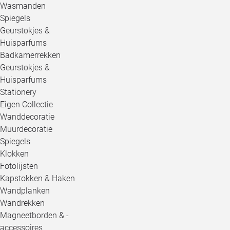
Wasmanden
Spiegels
Geurstokjes &
Huisparfums
Badkamerrekken
Geurstokjes &
Huisparfums
Stationery
Eigen Collectie
Wanddecoratie
Muurdecoratie
Spiegels
Klokken
Fotolijsten
Kapstokken & Haken
Wandplanken
Wandrekken
Magneetborden & -
accessoires