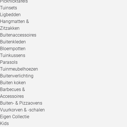
Picknicktafels
Tuinsets
Ligbedden
Hangmatten &
Zitzakken
Buitenaccessoires
Buitenkleden
Bloempotten
Tuinkussens
Parasols
Tuinmeubelhoezen
Buitenverlichting
Buiten koken
Barbecues &
Accessoires
Buiten- & Pizzaovens
Vuurkorven & -schalen
Eigen Collectie
Kids