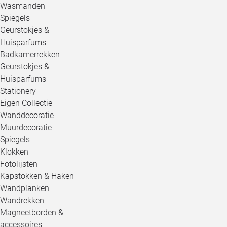
Wasmanden
Spiegels
Geurstokjes &
Huisparfums
Badkamerrekken
Geurstokjes &
Huisparfums
Stationery
Eigen Collectie
Wanddecoratie
Muurdecoratie
Spiegels
Klokken
Fotolijsten
Kapstokken & Haken
Wandplanken
Wandrekken
Magneetborden & -
accessoires