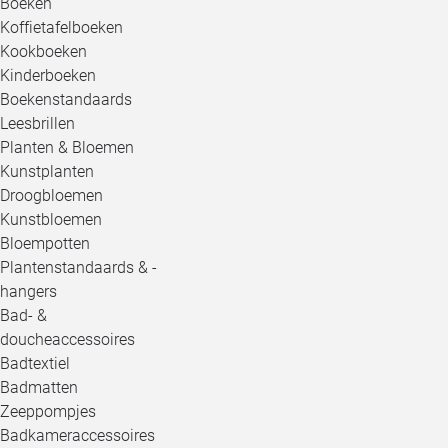
Boeken
Koffietafelboeken
Kookboeken
Kinderboeken
Boekenstandaards
Leesbrillen
Planten & Bloemen
Kunstplanten
Droogbloemen
Kunstbloemen
Bloempotten
Plantenstandaards & -
hangers
Bad- &
doucheaccessoires
Badtextiel
Badmatten
Zeeppompjes
Badkameraccessoires