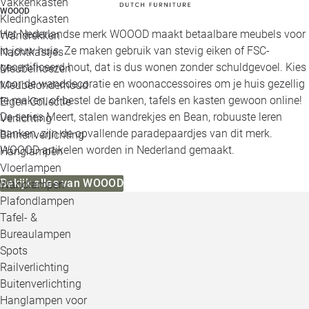
Vakkenkasten
WOOOD
Kledingkasten
Het Nederlandse merk WOOOD maakt betaalbare meubels voor
Wandrekken
in jouw huis. Ze maken gebruik van stevig eiken of FSC-
Nachtkastjes
gecertificeerd hout, dat is dus wonen zonder schuldgevoel. Kies
Meubelhoezen
voor de wanddecoratie en woonaccessoires om je huis gezellig
Meubelonderhoud
te maken, of bestel de banken, tafels en kasten gewoon online!
Eigen Collectie
De series Meert, stalen wandrekjes en Bean, robuuste leren
Verlichting
banken, zijn de opvallende paradepaardjes van dit merk.
Binnenverlichting
WOOOD artikelen worden in Nederland gemaakt.
Hanglampen
Vloerlampen
Bekijk alles van WOOOD
Wandlampen
Plafondlampen
Tafel- &
Bureaulampen
Spots
Railverlichting
Buitenverlichting
Hanglampen voor