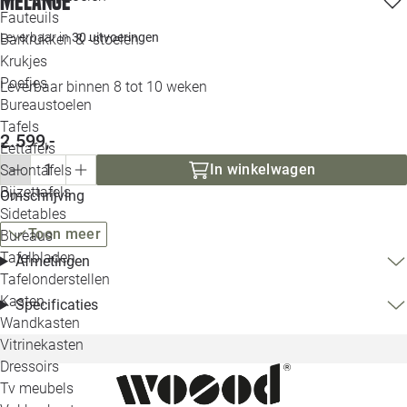
melange
Loo
Fauteuils
Leverbaar in
30 uitvoeringen
Barkrukken & -stoelen
Krukjes
Loo
Poefjes
Leverbaar binnen 8 tot 10 weken
Bureaustoelen
Loo
Tafels
2.599,-
Eettafels
Loo
In winkelwagen
Salontafels
Bijzettafels
Loo
Omschrijving
Sidetables
(out
Toon meer
Bureaus
Tafelbladen
Afmetingen
Alle 
Tafelonderstellen
Kasten
Specificaties
Wandkasten
Vitrinekasten
Dressoirs
Tv meubels