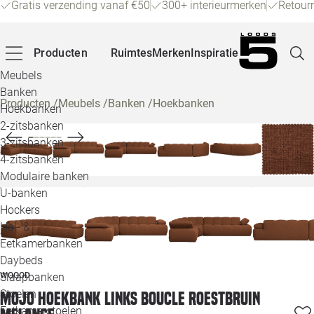
Gratis verzending vanaf €50
300+ interieurmerken
Retour
Producten
Ruimtes
Merken
Inspiratie
Meubels
Banken
Producten
/
Meubels
/
Banken
/
Hoekbanken
Hoekbanken
Pagina
2-zitsbanken
3-zitsbanken
4-zitsbanken
Winke
Modulaire banken
U-banken
Klant
Hockers
Hal- &
Veelg
Eetkamerbanken
Daybeds
Openin
WOOOD
Slaapbanken
Loo
Stoelen
Mojo hoekbank links boucle roestbruin
Eetkamerstoelen