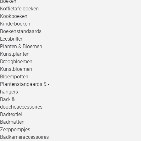
Boeken
Koffietafelboeken
Kookboeken
Kinderboeken
Boekenstandaards
Leesbrillen
Planten & Bloemen
Kunstplanten
Droogbloemen
Kunstbloemen
Bloempotten
Plantenstandaards & -
hangers
Bad- &
doucheaccessoires
Badtextiel
Badmatten
Zeeppompjes
Badkameraccessoires