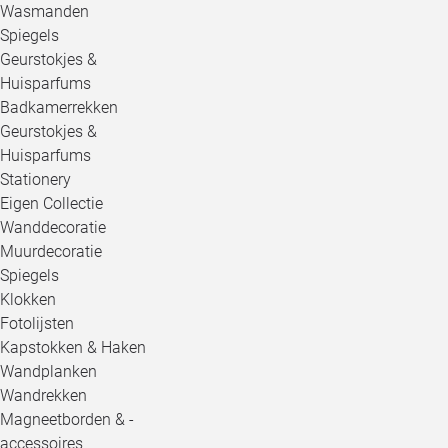
Wasmanden
Spiegels
Geurstokjes &
Huisparfums
Badkamerrekken
Geurstokjes &
Huisparfums
Stationery
Eigen Collectie
Wanddecoratie
Muurdecoratie
Spiegels
Klokken
Fotolijsten
Kapstokken & Haken
Wandplanken
Wandrekken
Magneetborden & -
accessoires