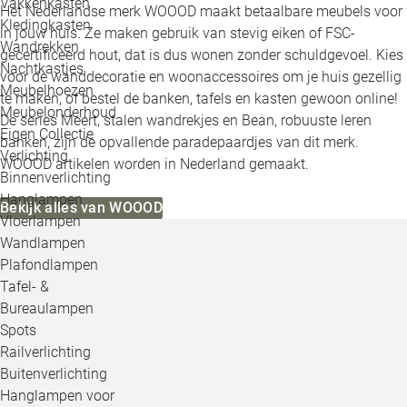
Vakkenkasten
Het Nederlandse merk WOOOD maakt betaalbare meubels voor
Kledingkasten
in jouw huis. Ze maken gebruik van stevig eiken of FSC-
Wandrekken
gecertificeerd hout, dat is dus wonen zonder schuldgevoel. Kies
Nachtkastjes
voor de wanddecoratie en woonaccessoires om je huis gezellig
Meubelhoezen
te maken, of bestel de banken, tafels en kasten gewoon online!
Meubelonderhoud
De series Meert, stalen wandrekjes en Bean, robuuste leren
Eigen Collectie
banken, zijn de opvallende paradepaardjes van dit merk.
Verlichting
WOOOD artikelen worden in Nederland gemaakt.
Binnenverlichting
Hanglampen
Bekijk alles van WOOOD
Vloerlampen
Wandlampen
Plafondlampen
Tafel- &
Bureaulampen
Spots
Railverlichting
Buitenverlichting
Hanglampen voor