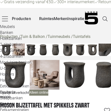
Gratis verzending vanaf €50
300+ interieurmerken
Retour
Producten
Ruimtes
Merken
Inspiratie
Meubels
Banken
Producten
/
Tuin & Balkon
/
Tuinmeubels
/
Tuintafels
Hoekbanken
Pagina
2-zitsbanken
3-zitsbanken
4-zitsbanken
Winke
Modulaire banken
U-banken
Klant
Hockers
Hal- &
Veelg
Eetkamerbanken
Daybeds
Alleen online
Tijdelijk uitverkocht
Openin
WOOOD
Slaapbanken
Loo
Stoelen
Moson bijzettafel met spikkels zwart
Eetkamerstoelen