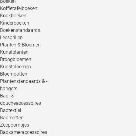
Boeken
Koffietafelboeken
Kookboeken
Kinderboeken
Boekenstandaards
Leesbrillen
Planten & Bloemen
Kunstplanten
Droogbloemen
Kunstbloemen
Bloempotten
Plantenstandaards & -
hangers
Bad- &
doucheaccessoires
Badtextiel
Badmatten
Zeeppompjes
Badkameraccessoires