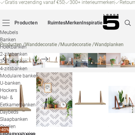
Gratis verzending vanaf €50
300+ interieurmerken
Retour
Producten
Ruimtes
Merken
Inspiratie
Meubels
Banken
Producten
/
Wanddecoratie
/
Muurdecoratie
/
Wandplanken
Hoekbanken
Pagina
2-zitsbanken
3-zitsbanken
4-zitsbanken
Winke
Modulaire banken
U-banken
Klant
Hockers
Hal- &
Veelg
Eetkamerbanken
Daybeds
Openin
Slaapbanken
Loo
Stoelen
-40%
Eetkamerstoelen
HANDLES AND MORE