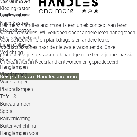
Vakkenkasten
Kledingkasten
Handles and more
Wandrekken
Nachtkastjes
Het merk 'Handles and more' is een uniek concept van leren
Meubelhoezen
woonaccessoires. Wij verkopen onder andere leren handgrepen
Meubelonderhoud
voor de keuken, leren plankdragers en andere leuke
Eigen Collectie
woonaccessoires naar de nieuwste woontrends. Onze
Verlichting
producten zijn stuk voor stuk handgemaakt en zijn met passie
Binnenverlichting
en creativiteit in Nederland ontworpen en geproduceerd.
Hanglampen
Vloerlampen
Bekijk alles van Handles and more
Wandlampen
Plafondlampen
Tafel- &
Bureaulampen
Spots
Railverlichting
Buitenverlichting
Hanglampen voor