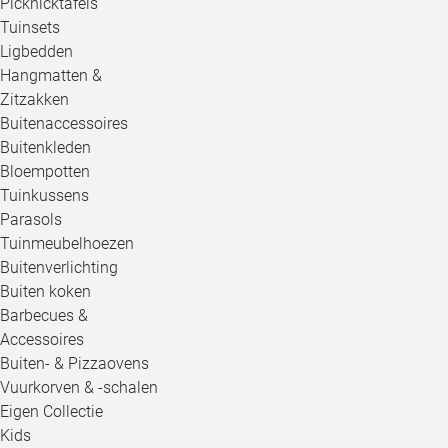
Picknicktafels
Tuinsets
Ligbedden
Hangmatten &
Zitzakken
Buitenaccessoires
Buitenkleden
Bloempotten
Tuinkussens
Parasols
Tuinmeubelhoezen
Buitenverlichting
Buiten koken
Barbecues &
Accessoires
Buiten- & Pizzaovens
Vuurkorven & -schalen
Eigen Collectie
Kids