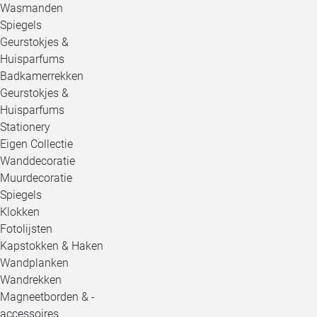
Wasmanden
Spiegels
Geurstokjes &
Huisparfums
Badkamerrekken
Geurstokjes &
Huisparfums
Stationery
Eigen Collectie
Wanddecoratie
Muurdecoratie
Spiegels
Klokken
Fotolijsten
Kapstokken & Haken
Wandplanken
Wandrekken
Magneetborden & -
accessoires