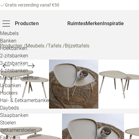
Gratis verzending vanaf €50
Producten
Ruimtes
Merken
Inspiratie
Meubels
Banken
Producten
/
Meubels
/
Tafels
/
Bijzettafels
Hoekbanken
2-zitsbanken
3-zitsbanken
4-zitsbanken
Modulaire banken
U-banken
Hockers
Hal- & Eetkamerbanken
Daybeds
Slaapbanken
Stoelen
Eetkamerstoelen
Fauteuils