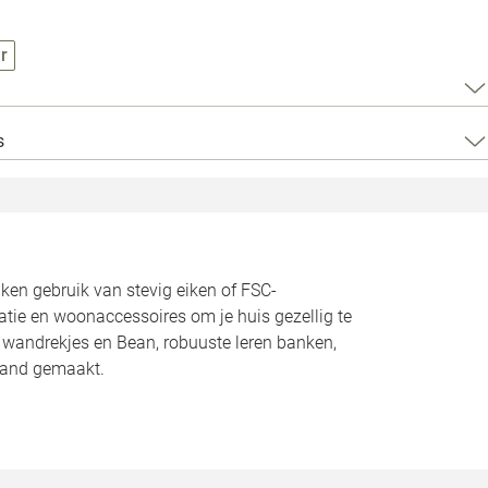
Loods 5 Za
r
Loods 5 Gara
Alle openingst
s
n gebruik van stevig eiken of FSC-
atie en woonaccessoires om je huis gezellig te
n wandrekjes en Bean, robuuste leren banken,
land gemaakt.