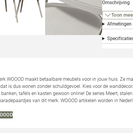
Omschrijving
Toon mee
Afmetingen
Specificatie
rk WOOOD maakt betaalbare meubels voor in jouw huis. Ze make
, dat is dus wonen zonder schuldgevoel. Kies voor de wanddecor
 banken, tafels en kasten gewoon online! De series Meert, stale
 paradepaardjes van dit merk. WOOOD artikelen worden in Neder
 WOOOD