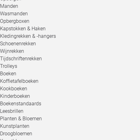
Manden
Wasmanden
Opbergboxen
Kapstokken & Haken
Kledingrekken & -hangers
Schoenenrekken
Wijnrekken
Tijdschriftenrekken
Trolleys
Boeken
Koffietafelboeken
Kookboeken
Kinderboeken
Boekenstandaards
Leesbrillen
Planten & Bloemen
Kunstplanten
Droogbloemen