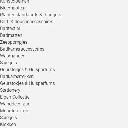
Kunstbloemen
Bloempotten
Plantenstandaards & -hangers
Bad- & doucheaccessoires
Badtextiel
Badmatten
Zeeppompjes
Badkameraccessoires
Wasmanden
Spiegels
Geurstokjes & Huisparfums
Badkamerrekken
Geurstokjes & Huisparfums
Stationery
Eigen Collectie
Wanddecoratie
Muurdecoratie
Spiegels
Klokken