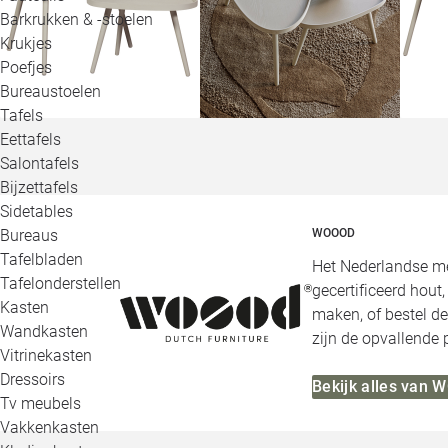
Barkrukken & -stoelen
Krukjes
Poefjes
Bureaustoelen
Tafels
Eettafels
Salontafels
Bijzettafels
Sidetables
Bureaus
WOOOD
Tafelbladen
Het Nederlandse me
Tafelonderstellen
gecertificeerd hout
Kasten
maken, of bestel de
Wandkasten
zijn de opvallende
Vitrinekasten
Dressoirs
Bekijk alles van
Tv meubels
Vakkenkasten