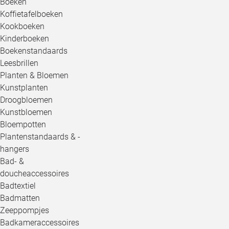
Boeken
Koffietafelboeken
Kookboeken
Kinderboeken
Boekenstandaards
Leesbrillen
Planten & Bloemen
Kunstplanten
Droogbloemen
Kunstbloemen
Bloempotten
Plantenstandaards & -
hangers
Bad- &
doucheaccessoires
Badtextiel
Badmatten
Zeeppompjes
Badkameraccessoires