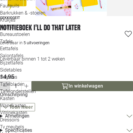
Loo
Fauteuils
Barkrukken & -stoelen
GEKKIGGEIT
Krukjes
Loo
Notitieboek I'll do that later
Poefjes
Bureaustoelen
Loo
Tafels
Leverbaar in
5 uitvoeringen
Eettafels
Loo
Salontafels
Leverbaar binnen 1 tot 2 weken
Bijzettafels
Loo
Sidetables
(out
14,95
Bureaus
Tafelbladen
In winkelwagen
Alle 
Tafelonderstellen
Omschrijving
Kasten
Wandkasten
Toon meer
Vitrinekasten
Afmetingen
Dressoirs
Tv meubels
Specificaties