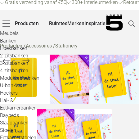
Gratis verzending vanaf €50
300+ interieurmerken
Retour
Producten
Ruimtes
Merken
Inspiratie
Meubels
Banken
Producten
/
Accessoires
/
Stationery
Hoekbanken
Pagina
2-zitsbanken
3-zitsbanken
4-zitsbanken
Winke
Modulaire banken
U-banken
Klant
Hockers
Hal- &
Veelg
Eetkamerbanken
Daybeds
Openin
Slaapbanken
Loo
Stoelen
Eetkamerstoelen