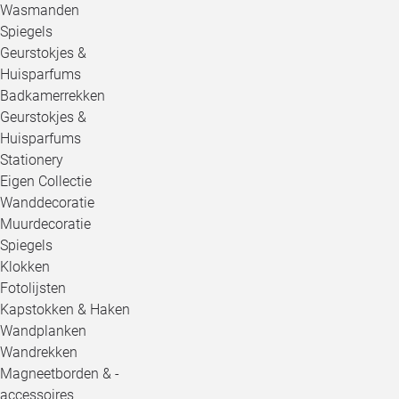
Wasmanden
Spiegels
Geurstokjes &
Huisparfums
Badkamerrekken
Geurstokjes &
Huisparfums
Stationery
Eigen Collectie
Wanddecoratie
Muurdecoratie
Spiegels
Klokken
Fotolijsten
Kapstokken & Haken
Wandplanken
Wandrekken
Magneetborden & -
accessoires