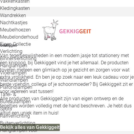
Vakkenkasten
Kledingkasten
Wandrekken
Nachtkastjes
Meubelhoezen
Meubelonderhoud
Eigen Collectie
Gekkiggeit
Verlichting
Van tegeltjeswijsheden in een modern jasje tot stationery met
Binnenverlichting
een knipoog, bij Gekkiggeit vind je het allemaal. De producten
Hanglampen
toveren meteen een glimlach op je gezicht en zorgen voor wat
Vloerlampen
extra vrolijkheid. En ben je op zoek naar een leuk cadeau voor je
Wandlampen
beste vriendin, collega of je schoonmoeder? Bij Gekkiggeit zit er
Plafondlampen
voor iedereen wat tussen!
Tafel- &
Alle producten van Gekkiggeit zijn van eigen ontwerp en de
Bureaulampen
tegeltjes worden volledig met de hand beschreven. Je hebt dus
Spots
altijd een uniek item in huis!
Railverlichting
Buitenverlichting
Bekijk alles van Gekkiggeit
Hanglampen voor