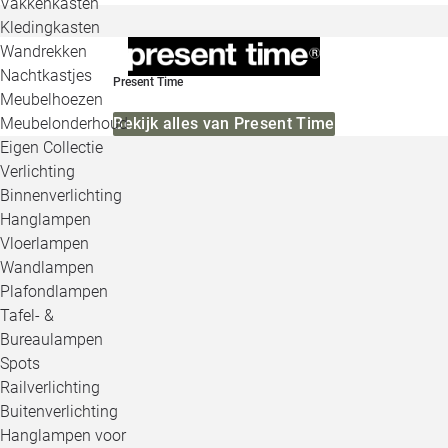
Vakkenkasten
Kledingkasten
Wandrekken
Nachtkastjes
Present Time
Meubelhoezen
Meubelonderhoud
Bekijk alles van Present Time
Eigen Collectie
Verlichting
Binnenverlichting
Hanglampen
Vloerlampen
Wandlampen
Plafondlampen
Tafel- &
Bureaulampen
Spots
Railverlichting
Buitenverlichting
Hanglampen voor