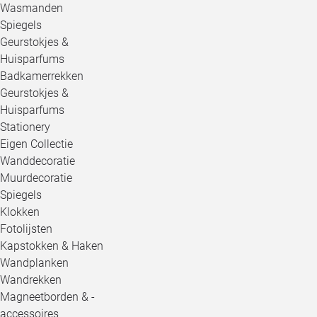
Wasmanden
Spiegels
Geurstokjes &
Huisparfums
Badkamerrekken
Geurstokjes &
Huisparfums
Stationery
Eigen Collectie
Wanddecoratie
Muurdecoratie
Spiegels
Klokken
Fotolijsten
Kapstokken & Haken
Wandplanken
Wandrekken
Magneetborden & -
accessoires