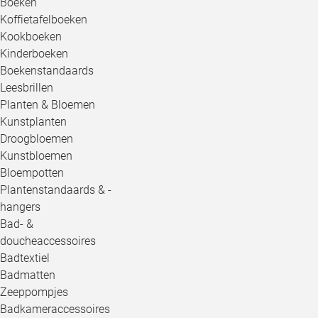
Boeken
Koffietafelboeken
Kookboeken
Kinderboeken
Boekenstandaards
Leesbrillen
Planten & Bloemen
Kunstplanten
Droogbloemen
Kunstbloemen
Bloempotten
Plantenstandaards & -
hangers
Bad- &
doucheaccessoires
Badtextiel
Badmatten
Zeeppompjes
Badkameraccessoires