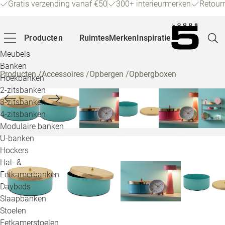
Gratis verzending vanaf €50
300+ interieurmerken
Retour
Producten
Ruimtes
Merken
Inspiratie
Meubels
Banken
Producten
/
Accessoires
/
Opbergen
/
Opbergboxen
Hoekbanken
Pagina
2-zitsbanken
3-zitsbanken
4-zitsbanken
Winke
Modulaire banken
U-banken
Klant
Hockers
Hal- &
Veelg
Eetkamerbanken
Daybeds
Openin
Slaapbanken
Loo
Stoelen
Eetkamerstoelen