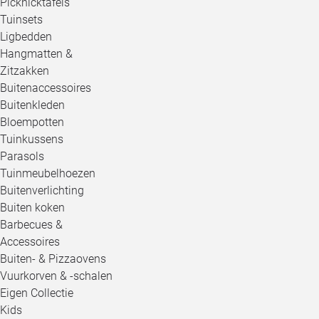
Picknicktafels
Tuinsets
Ligbedden
Hangmatten &
Zitzakken
Buitenaccessoires
Buitenkleden
Bloempotten
Tuinkussens
Parasols
Tuinmeubelhoezen
Buitenverlichting
Buiten koken
Barbecues &
Accessoires
Buiten- & Pizzaovens
Vuurkorven & -schalen
Eigen Collectie
Kids