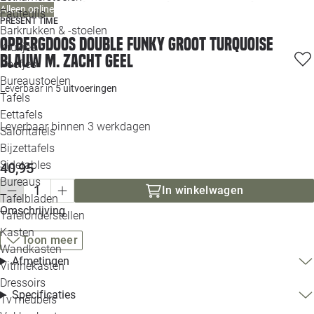
Alleen online
Loo
Fauteuils
PRESENT TIME
Barkrukken & -stoelen
Opbergdoos Double Funky groot turquoise
Krukjes
Loo
blauw m. zacht geel
Poefjes
Bureaustoelen
Loo
Leverbaar in
5 uitvoeringen
Tafels
Eettafels
Loo
Leverbaar binnen 3 werkdagen
Salontafels
Bijzettafels
Loo
Sidetables
40,95
Bureaus
In winkelwagen
Tafelbladen
Alle 
Omschrijving
Tafelonderstellen
Kasten
Toon meer
Wandkasten
Afmetingen
Vitrinekasten
Dressoirs
Specificaties
Tv meubels