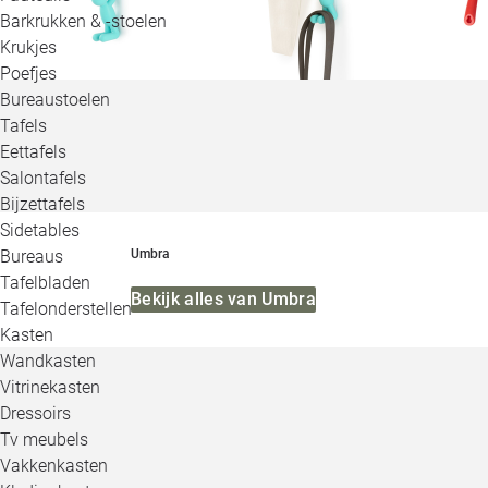
Barkrukken & -stoelen
Krukjes
Poefjes
Bureaustoelen
Tafels
Eettafels
Salontafels
Bijzettafels
Sidetables
Bureaus
Umbra
Tafelbladen
Bekijk alles van Umbra
Tafelonderstellen
Kasten
Wandkasten
Vitrinekasten
Dressoirs
Tv meubels
Vakkenkasten