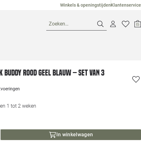
Winkels & openingstijden
Klantenservice
Zoeken…
Openingstijden
 Buddy rood geel blauw – set van 3
Pagina suggesties
Loods 5 Ame
itvoeringen
Winkels
Loods 5 Dui
en 1 tot 2 weken
Klantenservice
Loods 5 Maas
Veelgestelde vragen
Loods 5 Slie
In winkelwagen