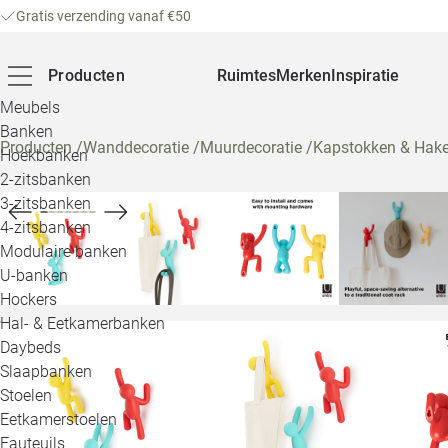
Gratis verzending vanaf €50
Producten
Ruimtes
Merken
Inspiratie
Meubels
Banken
Producten
/
Wanddecoratie
/
Muurdecoratie
/
Kapstokken & Hak
Hoekbanken
2-zitsbanken
3-zitsbanken
4-zitsbanken
Modulaire banken
U-banken
Hockers
Hal- & Eetkamerbanken
Daybeds
Slaapbanken
Stoelen
Eetkamerstoelen
Fauteuils