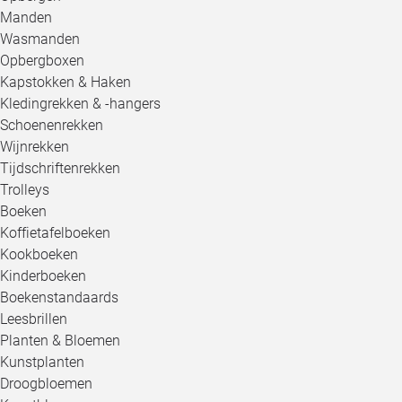
Manden
Wasmanden
Opbergboxen
Kapstokken & Haken
Kledingrekken & -hangers
Schoenenrekken
Wijnrekken
Tijdschriftenrekken
Trolleys
Boeken
Koffietafelboeken
Kookboeken
Kinderboeken
Boekenstandaards
Leesbrillen
Planten & Bloemen
Kunstplanten
Droogbloemen