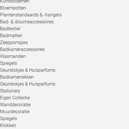
Kunstbloemen
Bloempotten
Plantenstandaards & -hangers
Bad- & doucheaccessoires
Badtextiel
Badmatten
Zeeppompjes
Badkameraccessoires
Wasmanden
Spiegels
Geurstokjes & Huisparfums
Badkamerrekken
Geurstokjes & Huisparfums
Stationery
Eigen Collectie
Wanddecoratie
Muurdecoratie
Spiegels
Klokken