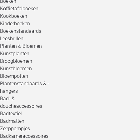
Boeken
Koffietafelboeken
Kookboeken
Kinderboeken
Boekenstandaards
Leesbrillen
Planten & Bloemen
Kunstplanten
Droogbloemen
Kunstbloemen
Bloempotten
Plantenstandaards & -
hangers
Bad- &
doucheaccessoires
Badtextiel
Badmatten
Zeeppompjes
Badkameraccessoires