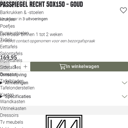
Passpiegel recht 50x150 - goud
Loo
Fauteuils
Barkrukken & -stoelen
Krukjes
Leverbaar in
3 uitvoeringen
Loo
Poefjes
Bureaustoelen
Leverbaar binnen 1 tot 2 weken
Loo
Tafels
Er wordt contact opgenomen voor een bezorgafspraak
Eettafels
Loo
Salontafels
169,95
Bijzettafels
Loo
In winkelwagen
Sidetables
(out
Bureaus
Omschrijving
Tafelbladen
Afmetingen
Alle 
Tafelonderstellen
Kasten
Specificaties
Wandkasten
Vitrinekasten
Dressoirs
Tv meubels