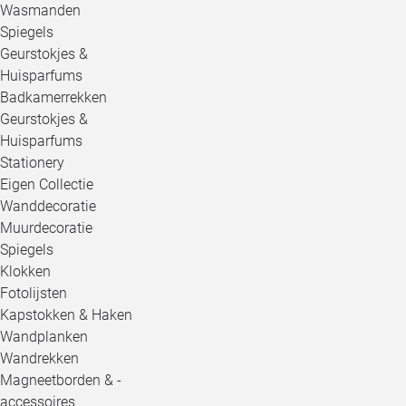
Wasmanden
Spiegels
Geurstokjes &
Huisparfums
Badkamerrekken
Geurstokjes &
Huisparfums
Stationery
Eigen Collectie
Wanddecoratie
Muurdecoratie
Spiegels
Klokken
Fotolijsten
Kapstokken & Haken
Wandplanken
Wandrekken
Magneetborden & -
accessoires