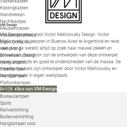
Vakkenkasten
Kledingkasten
Wandrekken
Nachtkastjes
VM-Design
Meubelhoezen
VM-Design staat voor Victor Mellicovsky Design. Victor
Meubelonderhoud
Mellicovsky is geboren in Buenos Aires te Argentinië en reist
Eigen Collectie
veel over de wereld, altijd op zoek naar nieuwe ideeën en
Verlichting
ontwerpen. Daardoor zijn de ontwerpen van deze ontwerper
Binnenverlichting
uniek, eigentijds en goed te onderscheiden van de massa. De
Hanglampen
meeste meubels zijn ontworpen door Victor Mellicovsky en
Vloerlampen
handgemaakt in eigen werkplaats.
Wandlampen
Plafondlampen
Bekijk alles van VM-Design
Tafel- &
Bureaulampen
Spots
Railverlichting
Buitenverlichting
Hanglampen voor