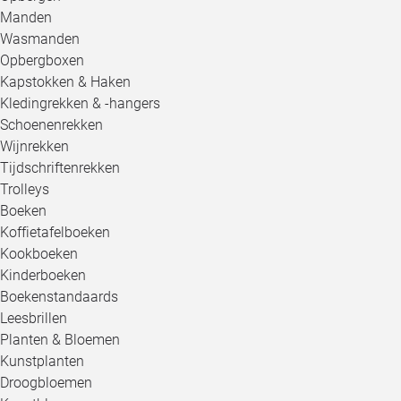
Manden
Wasmanden
Opbergboxen
Kapstokken & Haken
Kledingrekken & -hangers
Schoenenrekken
Wijnrekken
Tijdschriftenrekken
Trolleys
Boeken
Koffietafelboeken
Kookboeken
Kinderboeken
Boekenstandaards
Leesbrillen
Planten & Bloemen
Kunstplanten
Droogbloemen