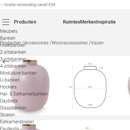
Gratis verzending vanaf €50
Producten
Ruimtes
Merken
Inspiratie
Meubels
Banken
Producten
/
Accessoires
/
Woonaccessoires
/
Vazen
Hoekbanken
2-zitsbanken
3-zitsbanken
4-zitsbanken
Modulaire banken
U-banken
Hockers
Hal- & Eetkamerbanken
Daybeds
Slaapbanken
Stoelen
Eetkamerstoelen
Fauteuils