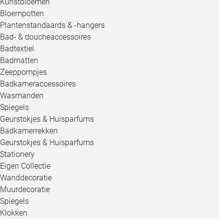
Kunstbloemen
Bloempotten
Plantenstandaards & -hangers
Bad- & doucheaccessoires
Badtextiel
Badmatten
Zeeppompjes
Badkameraccessoires
Wasmanden
Spiegels
Geurstokjes & Huisparfums
Badkamerrekken
Geurstokjes & Huisparfums
Stationery
Eigen Collectie
Wanddecoratie
Muurdecoratie
Spiegels
Klokken