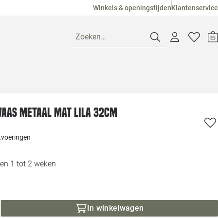
Winkels & openingstijden
Klantenservice
Zoeken…
Openingstijden
 vaas metaal mat lila 32cm
Pagina suggesties
Loods 5 Ame
itvoeringen
Winkels
Loods 5 Dui
en 1 tot 2 weken
Klantenservice
Loods 5 Maas
Veelgestelde vragen
Loods 5 Slie
In winkelwagen