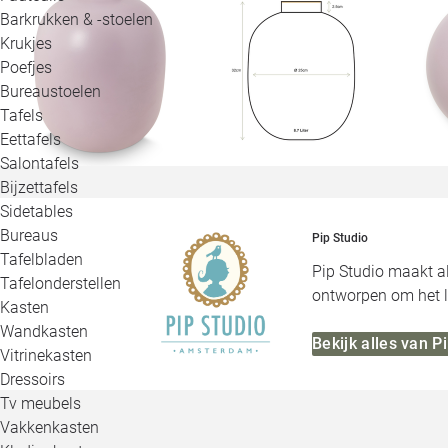
Barkrukken & -stoelen
Krukjes
Poefjes
Bureaustoelen
Tafels
Eettafels
Salontafels
Bijzettafels
Sidetables
Bureaus
Pip Studio
Tafelbladen
Pip Studio maakt al
Tafelonderstellen
ontworpen om het le
Kasten
Wandkasten
Bekijk alles van P
Vitrinekasten
Dressoirs
Tv meubels
Vakkenkasten