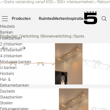
Gratis verzending vanaf €50
300+ interieurmerken
Retour
Producten
Ruimtes
Merken
Inspiratie
Meubels
Banken
Producten
/
Verlichting
/
Binnenverlichting
/
Spots
Hoekbanken
Pagina
2-zitsbanken
3-zitsbanken
4-zitsbanken
Winke
Modulaire banken
U-banken
Klant
Hockers
Hal- &
Veelg
Eetkamerbanken
Daybeds
Openin
Slaapbanken
Loo
Stoelen
Eetkamerstoelen