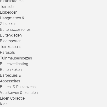
Picknicktafels
Tuinsets
Ligbedden
Hangmatten &
Zitzakken
Buitenaccessoires
Buitenkleden
Bloempotten
Tuinkussens
Parasols
Tuinmeubelhoezen
Buitenverlichting
Buiten koken
Barbecues &
Accessoires
Buiten- & Pizzaovens
Vuurkorven & -schalen
Eigen Collectie
Kids