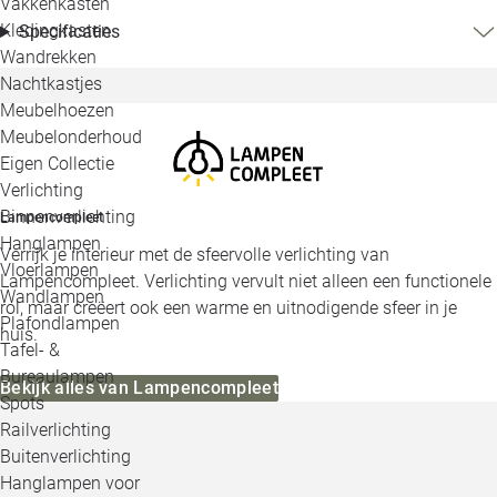
Vakkenkasten
Kledingkasten
Specificaties
Wandrekken
Nachtkastjes
Meubelhoezen
Meubelonderhoud
Eigen Collectie
Verlichting
Binnenverlichting
Lampencompleet
Hanglampen
Verrijk je interieur met de sfeervolle verlichting van
Vloerlampen
Lampencompleet. Verlichting vervult niet alleen een functionele
Wandlampen
rol, maar creëert ook een warme en uitnodigende sfeer in je
Plafondlampen
huis.
Tafel- &
Bureaulampen
Bekijk alles van Lampencompleet
Spots
Railverlichting
Buitenverlichting
Hanglampen voor