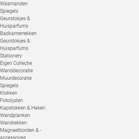
Wasmanden
Spiegels
Geurstokjes &
Huisparfums
Badkamerrekken
Geurstokjes &
Huisparfums
Stationery
Eigen Collectie
Wanddecoratie
Muurdecoratie
Spiegels
Klokken
Fotolijsten
Kapstokken & Haken
Wandplanken
Wandrekken
Magneetborden & -
accessoires