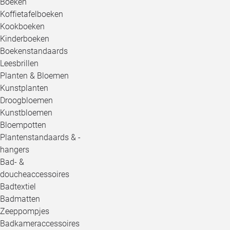
Boeken
Koffietafelboeken
Kookboeken
Kinderboeken
Boekenstandaards
Leesbrillen
Planten & Bloemen
Kunstplanten
Droogbloemen
Kunstbloemen
Bloempotten
Plantenstandaards & -
hangers
Bad- &
doucheaccessoires
Badtextiel
Badmatten
Zeeppompjes
Badkameraccessoires