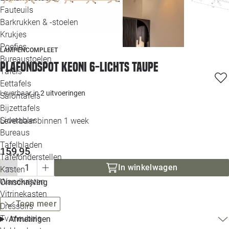
Loo
Fauteuils
Barkrukken & -stoelen
Krukjes
Loo
Poefjes
LAMPENCOMPLEET
Bureaustoelen
Loo
Plafondspot Keoni 6-lichts taupe
Tafels
Eettafels
Loo
Leverbaar in
2 uitvoeringen
Salontafels
Bijzettafels
Loo
Sidetables
Leverbaar binnen 1 week
(out
Bureaus
Tafelbladen
159,95
Alle 
Tafelonderstellen
In winkelwagen
Kasten
Wandkasten
Omschrijving
Vitrinekasten
Toon meer
Dressoirs
Tv meubels
Afmetingen