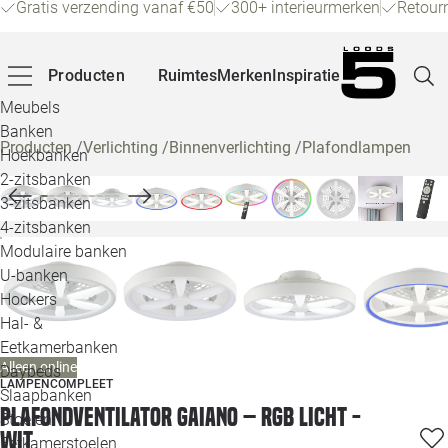
Gratis verzending vanaf €50
300+ interieurmerken
Retour
Producten
Ruimtes
Merken
Inspiratie
Meubels
Banken
Producten
/
Verlichting
/
Binnenverlichting
/
Plafondlampen
Hoekbanken
Pagina
2-zitsbanken
3-zitsbanken
4-zitsbanken
Winke
Modulaire banken
U-banken
Klant
Hockers
Hal- &
Veelg
Eetkamerbanken
Alleen online
Daybeds
Openin
LAMPENCOMPLEET
Slaapbanken
Plafondventilator Gaiano – RGB Licht -
Loo
Stoelen
Wit
Eetkamerstoelen