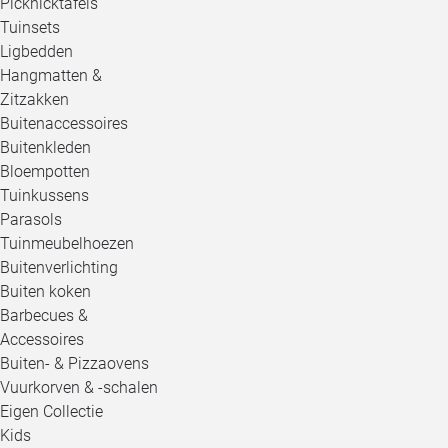
Picknicktafels
Tuinsets
Ligbedden
Hangmatten &
Zitzakken
Buitenaccessoires
Buitenkleden
Bloempotten
Tuinkussens
Parasols
Tuinmeubelhoezen
Buitenverlichting
Buiten koken
Barbecues &
Accessoires
Buiten- & Pizzaovens
Vuurkorven & -schalen
Eigen Collectie
Kids