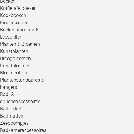
Boeken
Koffietafelboeken
Kookboeken
Kinderboeken
Boekenstandaards
Leesbrillen
Planten & Bloemen
Kunstplanten
Droogbloemen
Kunstbloemen
Bloempotten
Plantenstandaards & -
hangers
Bad- &
doucheaccessoires
Badtextiel
Badmatten
Zeeppompjes
Badkameraccessoires