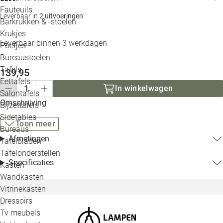
Loo
Fauteuils
Leverbaar in
2 uitvoeringen
Barkrukken & -stoelen
Krukjes
Loo
Leverbaar binnen 3 werkdagen
Poefjes
Bureaustoelen
Loo
Tafels
139,95
Eettafels
Loo
In winkelwagen
Salontafels
Omschrijving
Bijzettafels
Loo
Sidetables
Toon meer
Bureaus
Afmetingen
Tafelbladen
Alle 
Tafelonderstellen
Specificaties
Kasten
Wandkasten
Vitrinekasten
Dressoirs
Tv meubels