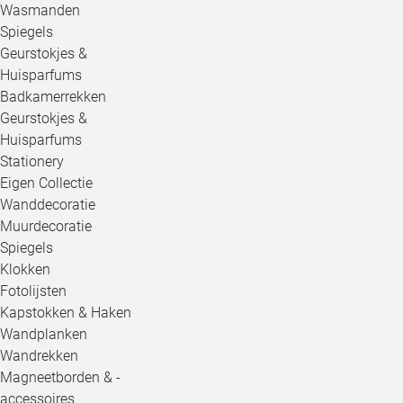
Wasmanden
Spiegels
Geurstokjes &
Huisparfums
Badkamerrekken
Geurstokjes &
Huisparfums
Stationery
Eigen Collectie
Wanddecoratie
Muurdecoratie
Spiegels
Klokken
Fotolijsten
Kapstokken & Haken
Wandplanken
Wandrekken
Magneetborden & -
accessoires