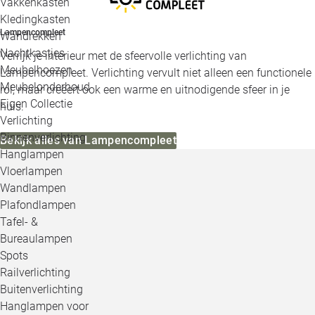
Vakkenkasten
Kledingkasten
Lampencompleet
Wandrekken
Nachtkastjes
Verrijk je interieur met de sfeervolle verlichting van
Meubelhoezen
Lampencompleet. Verlichting vervult niet alleen een functionele
Meubelonderhoud
rol, maar creëert ook een warme en uitnodigende sfeer in je
Eigen Collectie
huis.
Verlichting
Binnenverlichting
Bekijk alles van Lampencompleet
Hanglampen
Vloerlampen
Wandlampen
Plafondlampen
Tafel- &
Bureaulampen
Spots
Railverlichting
Buitenverlichting
Hanglampen voor